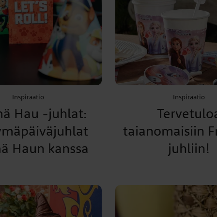
Inspiraatio
Inspiraatio
ä Hau -juhlat:
Tervetulo
ymäpäiväjuhlat
taianomaisiin 
ä Haun kanssa
juhliin!