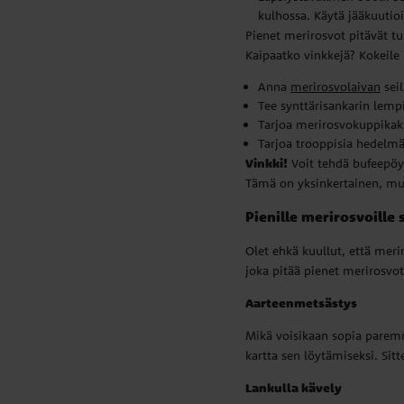
kulhossa. Käytä jääkuutioi
Pienet merirosvot pitävät t
Kaipaatko vinkkejä? Kokeile
Anna
merirosvolaivan
sei
Tee synttärisankarin lemp
Tarjoa merirosvokuppikak
Tarjoa trooppisia hedelmäv
Vinkki!
Voit tehdä bufeepöyd
Tämä on yksinkertainen, mut
Pienille merirosvoille 
Olet ehkä kuullut, että meri
joka pitää pienet merirosvot
Aarteenmetsästys
Mikä voisikaan sopia paremmi
kartta sen löytämiseksi. Sit
Lankulla kävely