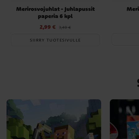
Merirosvojuhlat - Juhlapussit
Meri
paperia 6 kpl
2,99 €
Nykyinen hinta
:
2,99 €
Edellinen hinta
:
3,49 €
3,49 €
SIIRRY TUOTESIVULLE