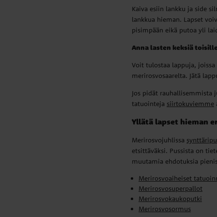
Kaiva esiin lankku ja side sil
lankkua hieman. Lapset voiv
pisimpään eikä putoa yli lai
Anna lasten keksiä toisil
Voit tulostaa lappuja, joissa
merirosvosaarelta. Jätä lapp
Jos pidät rauhallisemmista
tatuointeja
siirtokuviemme
Yllätä lapset hieman er
Merirosvojuhlissa
synttäripu
etsittäväksi. Pussista on tie
muutamia ehdotuksia pienistä 
Merirosvoaiheiset tatuoin
Merirosvosuperpallot
Merirosvokaukoputki
Merirosvosormus