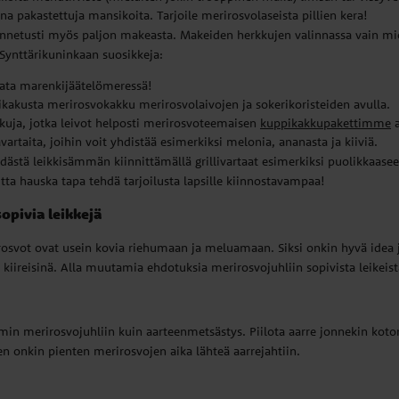
na pakastettuja mansikoita. Tarjoile merirosvolaseista pillien kera!
unnetusti myös paljon makeasta. Makeiden herkkujen valinnassa vain mie
 Synttärikuninkaan suosikkeja:
lata marenkijäätelömeressä!
ikakusta merirosvokakku merirosvolaivojen ja sokerikoristeiden avulla.
kuja, jotka leivot helposti merirosvoteemaisen
kuppikakkupakettimme
a
artaita, joihin voit yhdistää esimerkiksi melonia, ananasta ja kiiviä.
ästä leikkisämmän kiinnittämällä grillivartaat esimerkiksi puolikkaase
ta hauska tapa tehdä tarjoilusta lapsille kiinnostavampaa!
sopivia leikkejä
rosvot ovat usein kovia riehumaan ja meluamaan. Siksi onkin hyvä idea j
 kiireisinä. Alla muutamia ehdotuksia merirosvojuhliin sopivista leikeistä
n merirosvojuhliin kuin aarteenmetsästys. Piilota aarre jonnekin kotona
ten onkin pienten merirosvojen aika lähteä aarrejahtiin.