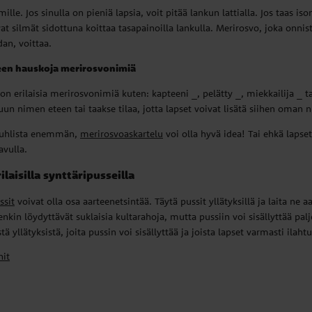
mille. Jos sinulla on pieniä lapsia, voit pitää lankun lattialla. Jos taas is
at silmät sidottuna koittaa tasapainoilla lankulla. Merirosvo, joka onn
dan, voittaa.
leen hauskoja merirosvonimiä
 on erilaisia merirosvonimiä kuten: kapteeni _, pelätty _, miekkailija _ t
uun nimen eteen tai taakse tilaa, jotta lapset voivat lisätä siihen oman 
 juhlista enemmän,
merirosvoaskartelu
voi olla hyvä idea! Tai ehkä lapse
avulla.
ilaisilla synttäripusseilla
ssit
voivat olla osa aarteenetsintää. Täytä pussit yllätyksillä ja laita ne 
tenkin löydyttävät suklaisia kultarahoja, mutta pussiin voi sisällyttää pa
yllätyksistä, joita pussin voi sisällyttää ja joista lapset varmasti ilahtu
nit