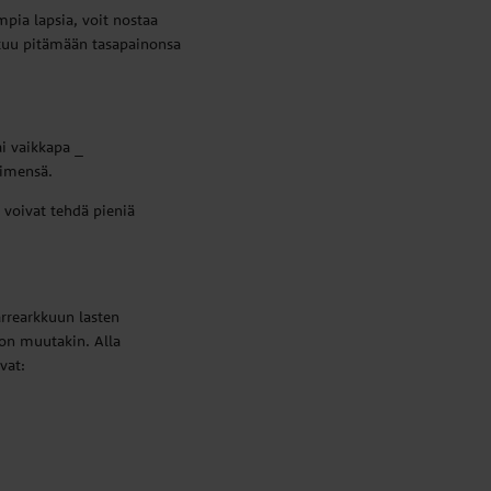
ompia lapsia, voit nostaa
istuu pitämään tasapainonsa
ai vaikkapa _
nimensä.
t voivat tehdä pieniä
aarrearkkuun lasten
ljon muutakin. Alla
vat: