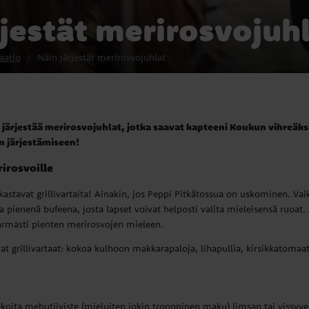
rjestät merirosvojuh
aatio
Näin järjestät merirosvojuhlat
n järjestää merirosvojuhlat, jotka saavat kapteeni Koukun vihreäks
n järjestämiseen!
irosvoille
astavat grillivartaita! Ainakin, jos Peppi Pitkätossua on uskominen. Vaik
 pienenä bufeena, josta lapset voivat helposti valita mieleisensä ruoat
armasti pienten merirosvojen mieleen.
t grillivartaat: kokoa kulhoon makkarapaloja, lihapullia, kirsikkatomaatt
sekoita mehutiiviste (mieluiten jokin trooppinen maku) limsan tai vissyv