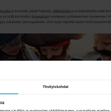
iinalla
ja koristele pöytä hiekalla,
pääkalloilla
ja kultakolikoilla sekä tim
n ja lisää koristeiksi
ilmapalloja
luodaksesi juhlavamman tunnelman! Vi
ppu jokaiselle istumapaikalle. Voit myös käyttää lasten merirosvonimillä
Yksityiskohdat
itä
mme sisällön ja mainosten räätälöimiseen, sosiaalisen median