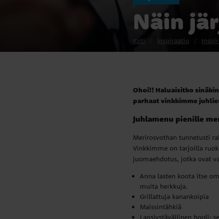
Näin jä
Koti
Inspiraatio
Inspir
Ohoi!! Haluaisitko sinäki
parhaat vinkkimme juhlie
Juhlamenu pienille mer
Merirosvothan tunnetusti rak
Vinkkimme on tarjoilla ruoka
juomaehdotus, jotka ovat v
Anna lasten koota itse oma
muita herkkuja.
Grillattuja kanankoipia
Maissintähkiä
Lapsiystävällinen booli: 