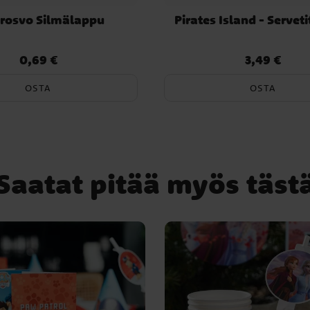
rosvo Silmälappu
Pirates Island - Serveti
0,69 €
3,49 €
Hinta
:
0,69 €
Hinta
:
3,49 €
OSTA
OSTA
Saatat pitää myös täst