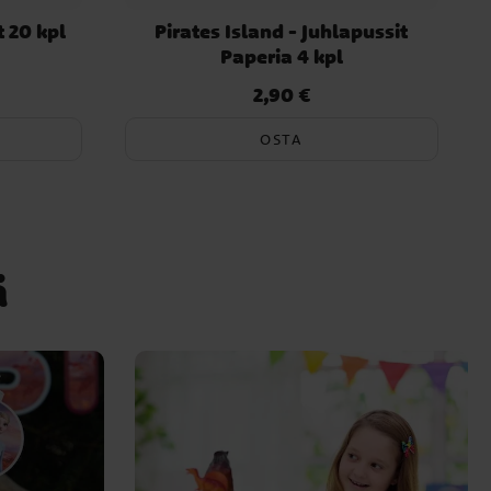
t 20 kpl
Pirates Island - Juhlapussit
Paperia 4 kpl
2,90 €
Hinta
:
2,90 €
OSTA
ä