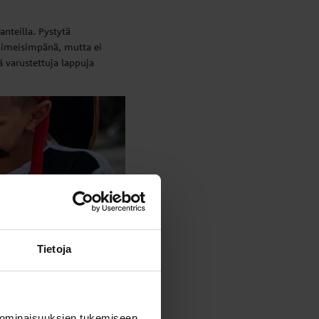
anteilla. Pystytä
imeisimpänä, mutta ei
 varustettuja lappuja
Tietoja
 ominaisuuksien tukemiseen