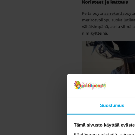
Koristeet ja kattaus
Peitä pöytä
aarrekarttapöytäl
merirosvolippu
ruokailutilaa
vähäisimpänä, aseta silmäla
nimikyltteinä.
Suostumus
Tämä sivusto käyttää eväste
Käytämme evästeitä tarjoama