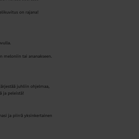
likuvitus on rajana!
vulla.
en meloniin tai ananakseen.
ärjestää juhliin ohjelmaa,
 ja peleistä!
si ja piirrä yksinkertainen