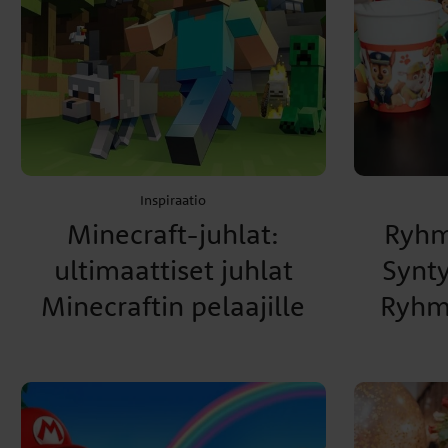
Inspiraatio
Minecraft-juhlat:
Ryhm
ultimaattiset juhlat
Synt
Minecraftin pelaajille
Ryhm