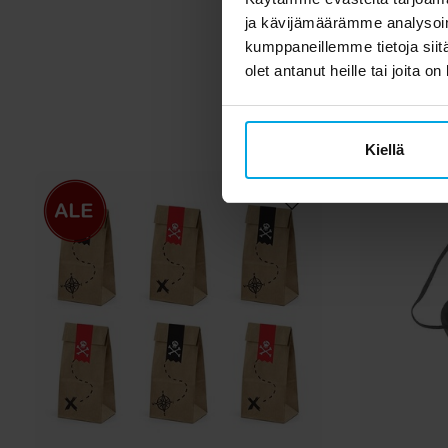
ja kävijämäärämme analysoim
kumppaneillemme tietoja siitä
olet antanut heille tai joita o
Kiellä