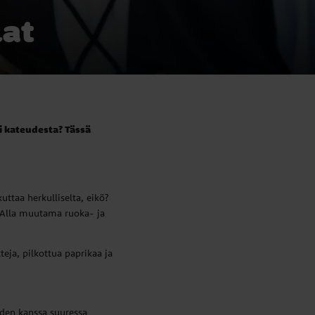
lat
i kateudesta? Tässä
uttaa herkulliselta, eikö?
. Alla muutama ruoka- ja
eja, pilkottua paprikaa ja
eden kanssa suuressa