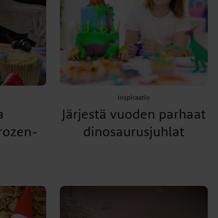
Inspiraatio
a
Järjestä vuoden parhaat
Frozen-
dinosaurusjuhlat