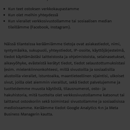
Kun teet ostoksen verkkokaupastamme
Kun olet meihin yhteydessä
Kun vierailet verkkosivustollamme tai sosiaalisen median
tileillämme (Facebook, Instagram).
Näissä tilanteissa keräämiämme tietoja ovat asiakastiedot, nimi,
syntymäaika, sukupuoli, yhteystiedot, IP-osoite, käyttöjärjestelmä,
tiedot käyttämästäsi laitteistosta ja ohjelmistoista, selainasetukset,
aikavyöhyke, evästeistä kerätyt tiedot, tiedot selaustottumuksistasi
(esim. mielenkiinnonkohteesi, millä sivustoilla ja sosiaalisilla
alustoilla vierailet, istuntoaika, maantieteellinen sijaintisi, ulkoiset
sivut, joilla olet aiemmin vieraillut, sekä tiedot palvelujemme ja
tuotteidemme muusta käytöstä, tilausnumerot, osto- ja
hakuhistoria, mitä tuotteita olet verkkosivustollamme katsonut tai
laittanut ostoskoriin sekä toimintasi sivustollamme ja sosiaalisissa
medioissamme. Keräämme tiedot Google Analytics 4:n ja Meta
Business Managerin kautta.