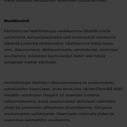
meille kuuluvan lakisääteisen velvoitteen noudattamiseksi.
Markkinointi
Käsittelemme henkilötietojasi voidaksemme lähettää sinulle
uutiskirjeitä, kampanjatarjouksia sekä muistutuksia ostoskoriisi
jääneistä tuotteista sähköpostitse. Käsittelemme tietoja kuten
nimi, tilausnumerot, sähköpostiosoite, ostohistoriasi, toimintasi
sivuillamme, evästeiden kautta kerätyt tiedot sekä tietoja
sosiaalisen median käytöstäsi.
Henkilötietojen käsittelyn oikeusperusteena on suostumuksesi
uutiskirjeiden tilaamiseen, jonka annat joko rekisteröitymällä W&G
Handelin uutiskirjeen tilaajaksi tai ostaessasi tuotteita
valikoimastamme. Annat suostumuksesi aktiivisesti ruksimalla
yhden tai useamman vaihtoehdon sivustollamme. Voit perua
suostumuksesi uutiskirjeiden tilaamiseen ruksimalla yhden tai
useamman vaihtoehdon sivuillamme.