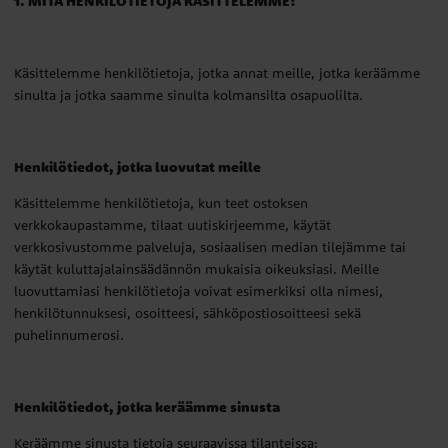
1. MITÄ HENKILÖTIETOJA KÄSITTELEMME?
Käsittelemme henkilötietoja, jotka annat meille, jotka keräämme
sinulta ja jotka saamme sinulta kolmansilta osapuolilta.
Henkilötiedot, jotka luovutat meille
Käsittelemme henkilötietoja, kun teet ostoksen
verkkokaupastamme, tilaat uutiskirjeemme, käytät
verkkosivustomme palveluja, sosiaalisen median tilejämme tai
käytät kuluttajalainsäädännön mukaisia oikeuksiasi. Meille
luovuttamiasi henkilötietoja voivat esimerkiksi olla nimesi,
henkilötunnuksesi, osoitteesi, sähköpostiosoitteesi sekä
puhelinnumerosi.
Henkilötiedot, jotka keräämme sinusta
Keräämme sinusta tietoja seuraavissa tilanteissa: