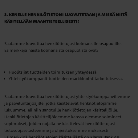
3. KENELLE HENKILÖTIETONI LUOVUTETAAN JA MISSÄ NIITÄ
KÄSITELLÄÄN MAANTIETEELLISESTI?
Saatamme luovuttaa henkilötietojasi kolmansille osapuolille.
Esimerkkejä näistä kolmansista osapuolista ovat:
Huolitsijat tuotteiden toimituksen yhteydessä.
Yhteistyökumppanit tuotteiden markkinointitarkoituksessa.
Saatamme luovuttaa henkilötietojasi yhteistyökumppaneillemme
ja palveluntarjoajille, jotka käsittelevät henkilötietojamme
lukuumme, eli niin sanotuille henkilötietojen käsittelijöille.
Henkilötietojen käsittelijöidemme kanssa olemme solmineet
sopimukset, joiden nojalla he käsittelevät henkilötietojasi
tietosuojaselosteemme ja ohjeistuksemme mukaisesti.
Esimerkkinä henkilötietojen käsittelijästä on Klarna Bank AB.