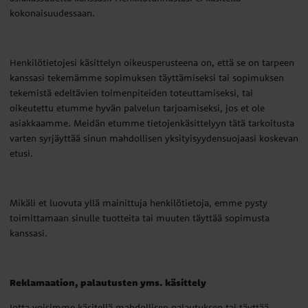
kokonaisuudessaan.
Henkilötietojesi käsittelyn oikeusperusteena on, että se on tarpeen
kanssasi tekemämme sopimuksen täyttämiseksi tai sopimuksen
tekemistä edeltävien toimenpiteiden toteuttamiseksi, tai
oikeutettu etumme hyvän palvelun tarjoamiseksi, jos et ole
asiakkaamme. Meidän etumme tietojenkäsittelyyn tätä tarkoitusta
varten syrjäyttää sinun mahdollisen yksityisyydensuojaasi koskevan
etusi.
Mikäli et luovuta yllä mainittuja henkilötietoja, emme pysty
toimittamaan sinulle tuotteita tai muuten täyttää sopimusta
kanssasi.
Reklamaation, palautusten yms. käsittely
Jotta voisimme käsitellä mahdollisen palautuksen tai täyttää