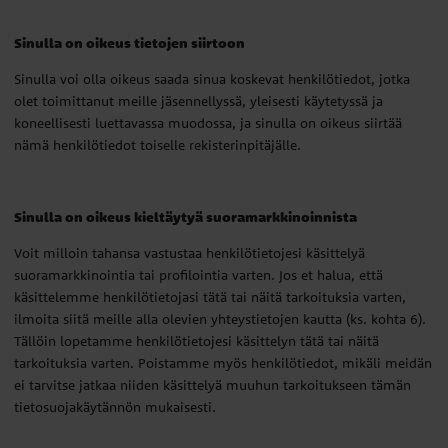
Sinulla on oikeus tietojen siirtoon
Sinulla voi olla oikeus saada sinua koskevat henkilötiedot, jotka
olet toimittanut meille jäsennellyssä, yleisesti käytetyssä ja
koneellisesti luettavassa muodossa, ja sinulla on oikeus siirtää
nämä henkilötiedot toiselle rekisterinpitäjälle.
Sinulla on oikeus kieltäytyä suoramarkkinoinnista
Voit milloin tahansa vastustaa henkilötietojesi käsittelyä
suoramarkkinointia tai profilointia varten. Jos et halua, että
käsittelemme henkilötietojasi tätä tai näitä tarkoituksia varten,
ilmoita siitä meille alla olevien yhteystietojen kautta (ks. kohta 6).
Tällöin lopetamme henkilötietojesi käsittelyn tätä tai näitä
tarkoituksia varten. Poistamme myös henkilötiedot, mikäli meidän
ei tarvitse jatkaa niiden käsittelyä muuhun tarkoitukseen tämän
tietosuojakäytännön mukaisesti.