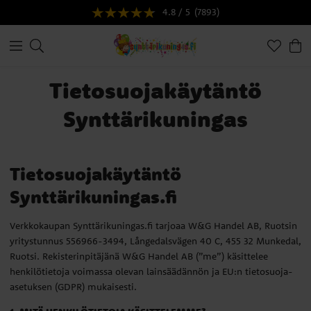
4.8 / 5
(7893)
Tietosuojakäytäntö
Synttärikuningas
Tietosuojakäytäntö
Synttärikuningas.fi
Verkkokaupan Synttärikuningas.fi tarjoaa W&G Handel AB, Ruotsin
yritystunnus 556966-3494, Långedalsvägen 40 C, 455 32 Munkedal,
Ruotsi. Rekisterinpitäjänä W&G Handel AB (”me”) käsittelee
henkilötietoja voimassa olevan lainsäädännön ja EU:n tietosuoja-
asetuksen (GDPR) mukaisesti.