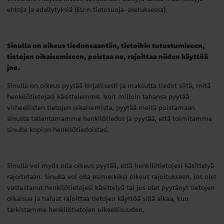
ehtoja ja edellytyksiä (EU:n tietosuoja-asetuksessa).
Sinulla on oikeus tiedonsaantiin, tietoihin tutustumiseen,
tietojen oikaisemiseen, poistaa ne, rajoittaa niiden käyttöä
jne.
Sinulla on oikeus pyytää kirjallisesti ja maksutta tiedot siitä, mitä
henkilötietojasi käsittelemme. Voit milloin tahansa pyytää
virheellisten tietojen oikaisemista, pyytää meitä poistamaan
sinusta tallentamamme henkilötiedot ja pyytää, että toimitamme
sinulle kopion henkilötiedoistasi.
Sinulla voi myös olla oikeus pyytää, että henkilötietojesi käsittelyä
rajoitetaan. Sinulla voi olla esimerkiksi oikeus rajoitukseen, jos olet
vastustanut henkilötietojesi käsittelyä tai jos olet pyytänyt tietojen
oikaisua ja haluat rajoittaa tietojen käyttöä sillä aikaa, kun
tarkistamme henkilötietojen oikeellisuuden.