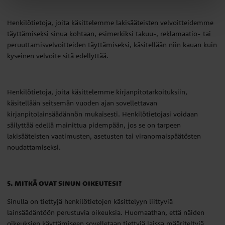
Henkilötietoja, joita käsittelemme lakisääteisten velvoitteidemme
täyttämiseksi sinua kohtaan, esimerkiksi takuu-, reklamaatio- tai
peruuttamisvelvoitteiden täyttämiseksi, käsitellään niin kauan kuin
kyseinen velvoite sitä edellyttää.
Henkilötietoja, joita käsittelemme kirjanpitotarkoituksiin,
käsitellään seitsemän vuoden ajan sovellettavan
kirjanpitolainsäädännön mukaisesti. Henkilötietojasi voidaan
säilyttää edellä mainittua pidempään, jos se on tarpeen
lakisääteisten vaatimusten, asetusten tai viranomaispäätösten
noudattamiseksi.
5. MITKÄ OVAT SINUN OIKEUTESI?
Sinulla on tiettyjä henkilötietojen käsittelyyn liittyviä
lainsäädäntöön perustuvia oikeuksia. Huomaathan, että näiden
oikeuksien käyttämiseen sovelletaan tiettyjä laissa määriteltyjä