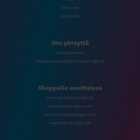
Uutuudet
Inspiraatio
Ota yhteyttä
Asiakaspalvelu
asiakaspalvelu@synttarikuningas.fi
Shoppaile osoitteissa
www.synttarikuningas.fi
www.kalaskungen.com
www.bursdagskongen.com
www.kalaskongen.dk