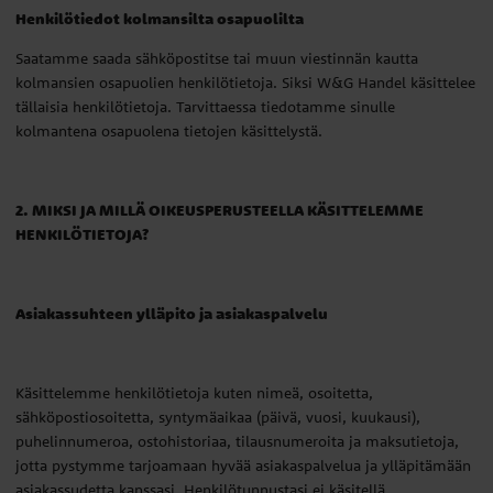
Henkilötiedot kolmansilta osapuolilta
Saatamme saada sähköpostitse tai muun viestinnän kautta
kolmansien osapuolien henkilötietoja. Siksi W&G Handel käsittelee
tällaisia henkilötietoja. Tarvittaessa tiedotamme sinulle
kolmantena osapuolena tietojen käsittelystä.
2. MIKSI JA MILLÄ OIKEUSPERUSTEELLA KÄSITTELEMME
HENKILÖTIETOJA?
Asiakassuhteen ylläpito ja asiakaspalvelu
Käsittelemme henkilötietoja kuten nimeä, osoitetta,
sähköpostiosoitetta, syntymäaikaa (päivä, vuosi, kuukausi),
puhelinnumeroa, ostohistoriaa, tilausnumeroita ja maksutietoja,
jotta pystymme tarjoamaan hyvää asiakaspalvelua ja ylläpitämään
asiakassudetta kanssasi. Henkilötunnustasi ei käsitellä