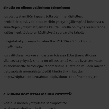
Sinulla on oikeus valituksen tekemiseen
Jos olet tyytymätön tapaan, jolla olemme käsitelleet
henkilötietojasi, voit ottaa meihin yhteyttä jäljempänä kohdassa 6
annettujen yhteystietojemme kautta. Sinulla on myös oikeus tehdä
valitus henkilötietojen käsittelystä seuraavalle taholle:
Integritetsskyddsmyndigheten Box 8114 104 20 Stockholm
imy@imy.se
Jos valituksesi koskee ainoastaan toisessa EU:n jäsenvaltiossa
sijaitsevaa yritystä, sinulla on oikeus tehdä valitus kyseisen maan
asianomaiselle tietosuojaviranomaiselle. Luettelon muiden maiden
tietosuojaviranomaisista löydät tämän linkin kautta:
https://edpb.europa.eu/about-edpb/about-edpb/members_en.
6. KUINKA VOIT OTTAA MEIHIN YHTEYTTÄ?
Voit olla meihin yhteydessä sähköpostitse:
asiakaspalvelu@synttarikuningas.fi