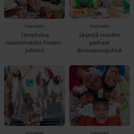
Inspiraatio
Inspiraatio
Tervetuloa
Järjestä vuoden
taianomaisiin Frozen-
parhaat
juhliin!
dinosaurusjuhlat
Juhlaleikit
Juhlaleikit