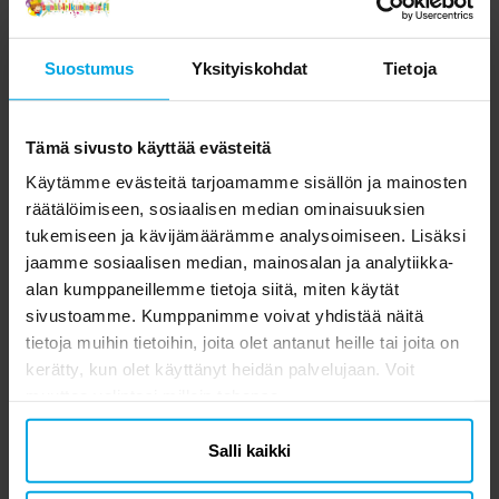
Suostumus
Yksityiskohdat
Tietoja
Tämä sivusto käyttää evästeitä
Käytämme evästeitä tarjoamamme sisällön ja mainosten
Inspiraatio
Inspiraatio
räätälöimiseen, sosiaalisen median ominaisuuksien
Hauskoja ideoita
Näin järjestät
tukemiseen ja kävijämäärämme analysoimiseen. Lisäksi
jaamme sosiaalisen median, mainosalan ja analytiikka-
supersankariteemaisill
taianomaiset
alan kumppaneillemme tietoja siitä, miten käytät
e synttäreille
yksisarvisjuhlat
sivustoamme. Kumppanimme voivat yhdistää näitä
tietoja muihin tietoihin, joita olet antanut heille tai joita on
kerätty, kun olet käyttänyt heidän palvelujaan. Voit
muuttaa valintasi milloin tahansa.
Salli kaikki