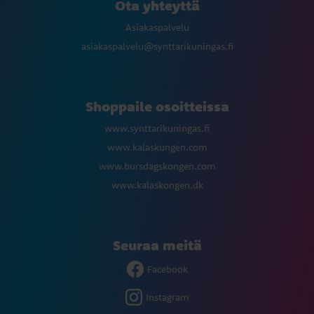
Ota yhteyttä
Asiakaspalvelu
asiakaspalvelu@synttarikuningas.fi
Shoppaile osoitteissa
www.synttarikuningas.fi
www.kalaskungen.com
www.bursdagskongen.com
www.kalaskongen.dk
Seuraa meitä
Facebook
Instagram