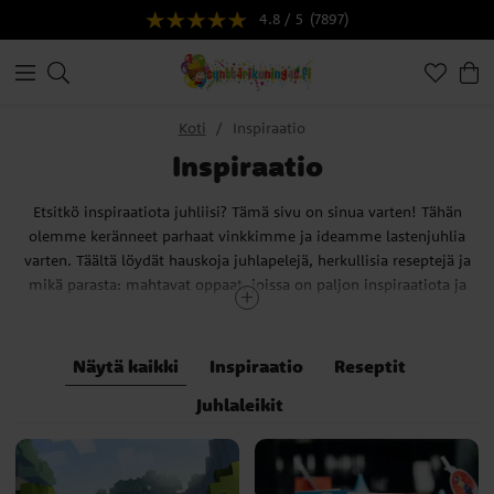
4.8 / 5
(7897)
Koti
Inspiraatio
Inspiraatio
Etsitkö inspiraatiota juhliisi? Tämä sivu on sinua varten! Tähän
olemme keränneet parhaat vinkkimme ja ideamme lastenjuhlia
varten. Täältä löydät hauskoja juhlapelejä, herkullisia reseptejä ja
mikä parasta: mahtavat oppaat, joissa on paljon inspiraatiota ja
luovia ideoita moniin teemajuhliin! Tietenkin valikoimassa on
myös tonttukoristeita ja muita enemmän tai vähemmän hulluja
tempauksia, joiden avulla voit luoda lapsille hauskoja muistoja
Näytä kaikki
Inspiraatio
Reseptit
juhlapyhien ympärille.
Juhlaleikit
Vinkki! Lisäämme koko ajan uusia vinkkejä ja ideoita. Älä siis
unohda käydä täällä säännöllisesti.