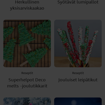
Herkullinen
Syötävät lumipallot
yksisarviskaakao
Reseptit
Reseptit
Superhelpot Deco
Jouluiset leipätikut
melts -joulutikkarit