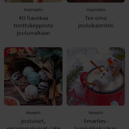
Inspiraatio
Inspiraatio
40 hauskaa
Tee oma
tonttukepposta
joulukalenteri
joulunaikaan
Reseptit
Reseptit
Jouluiset,
Smarties-
piparinmakuiset cake
lumiukkokaakao