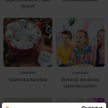
popsit
Juhlaleikit
Inspiraatio
Vaahtokarkkileikki
Vinkkejä edullisiin
lastenkutsuihin