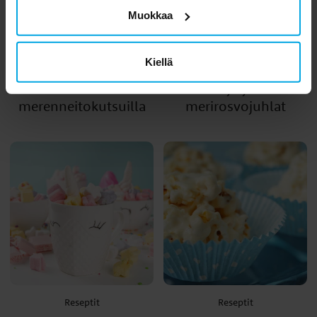
Muokkaa
Kiellä
Inspiraatio
Inspiraatio
Yllätä ikimuistoisilla
Näin järjestät
merenneitokutsuilla
merirosvojuhlat
Reseptit
Reseptit