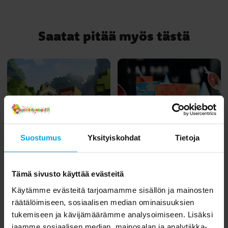
Saatat pitää myös tästä
Suostumus
Yksityiskohdat
Tietoja
Tämä sivusto käyttää evästeitä
Inspiraatio
Inspiraatio
Minecraft-juhlat:
Ryhmä Hau -juhlat:
Käytämme evästeitä tarjoamamme sisällön ja mainosten
ultimaattiset juhlat
Syntymäpäiväjuhlat
räätälöimiseen, sosiaalisen median ominaisuuksien
Minecraftin pelaajille
Ryhmä Haun kanssa
tukemiseen ja kävijämäärämme analysoimiseen. Lisäksi
jaamme sosiaalisen median, mainosalan ja analytiikka-