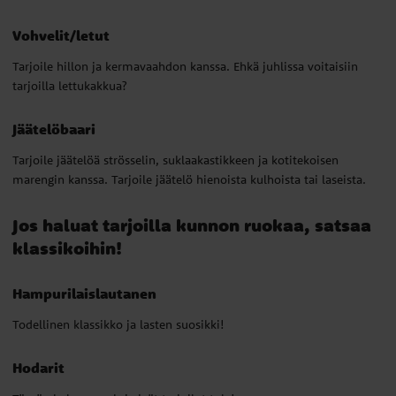
marengin kanssa. Tarjoile jäätelö hienoista kulhoista tai laseista.
Vohvelit/letut
Jos haluat tarjoilla kunnon ruokaa, satsaa
Tarjoile hillon ja kermavaahdon kanssa. Ehkä juhlissa voitaisiin
klassikoihin!
tarjoilla lettukakkua?
Jäätelöbaari
Hampurilaislautanen
Tarjoile jäätelöä strösselin, suklaakastikkeen ja kotitekoisen
Todellinen klassikko ja lasten suosikki!
marengin kanssa. Tarjoile jäätelö hienoista kulhoista tai laseista.
Hodarit
Jos haluat tarjoilla kunnon ruokaa, satsaa
Tämän helpommaksi eivät tarjoilut tule!
klassikoihin!
Pasta ja jauhelihakastike/lasagne
Hampurilaislautanen
Lasten suosikki, joten miksipä ei?
Todellinen klassikko ja lasten suosikki!
Kotitekoinen pizza/pizzapullat
Hodarit
Tarjoile pizzaa yksinkertaisilla täytteillä. Kinkku ja juusto ovat