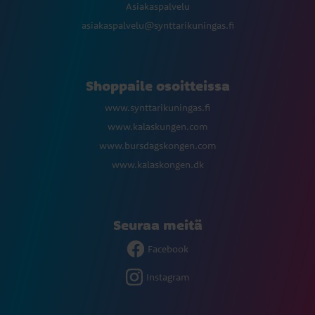
Asiakaspalvelu
asiakaspalvelu@synttarikuningas.fi
Shoppaile osoitteissa
www.synttarikuningas.fi
www.kalaskungen.com
www.bursdagskongen.com
www.kalaskongen.dk
Seuraa meitä
Facebook
Instagram