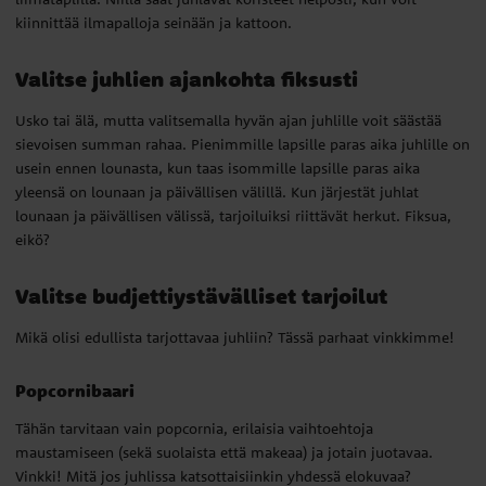
lounaan ja päivällisen välissä, tarjoiluiksi riittävät herkut. Fiksua,
kiinnittää ilmapalloja seinään ja kattoon.
eikö?
Valitse juhlien ajankohta fiksusti
Valitse budjettiystävälliset tarjoilut
Usko tai älä, mutta valitsemalla hyvän ajan juhlille voit säästää
Mikä olisi edullista tarjottavaa juhliin? Tässä parhaat vinkkimme!
sievoisen summan rahaa. Pienimmille lapsille paras aika juhlille on
usein ennen lounasta, kun taas isommille lapsille paras aika
Popcornibaari
yleensä on lounaan ja päivällisen välillä. Kun järjestät juhlat
lounaan ja päivällisen välissä, tarjoiluiksi riittävät herkut. Fiksua,
Tähän tarvitaan vain popcornia, erilaisia vaihtoehtoja
eikö?
maustamiseen (sekä suolaista että makeaa) ja jotain juotavaa.
Vinkki! Mitä jos juhlissa katsottaisiinkin yhdessä elokuvaa?
Valitse budjettiystävälliset tarjoilut
Vohvelit/letut
Mikä olisi edullista tarjottavaa juhliin? Tässä parhaat vinkkimme!
Tarjoile hillon ja kermavaahdon kanssa. Ehkä juhlissa voitaisiin
Popcornibaari
tarjoilla lettukakkua?
Tähän tarvitaan vain popcornia, erilaisia vaihtoehtoja
Jäätelöbaari
maustamiseen (sekä suolaista että makeaa) ja jotain juotavaa.
Vinkki! Mitä jos juhlissa katsottaisiinkin yhdessä elokuvaa?
Tarjoile jäätelöä strösselin, suklaakastikkeen ja kotitekoisen