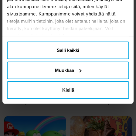
alan kumppaneillemme tietoja siitä, miten käytät
sivustoamme. Kumppanimme voivat yhdistää näitä
tietoja muihin tietoihin, joita olet antanut heille tai joita on
kerätty, kun olet käyttänyt heidän palvelujaan. Voit
muuttaa valintasi milloin tahansa.
Salli kaikki
Muokkaa
Inspiraatio
Inspiraatio
Tervetuloa
Järjestä vuoden
Kiellä
taianomaisiin Frozen-
parhaat
juhliin!
dinosaurusjuhlat