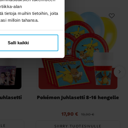
tiikka-alan
ietoja muihin tietoihin, joita
tasi milloin tahansa.
Salli kaikki
uhlasetti
Pokémon Juhlasetti 8-16 hengelle
17,90 €
Nykyinen hinta
:
17,90 €
Edellinen hinta
:
19,90 €
19,90 €
LLE
SIIRRY TUOTESIVULLE