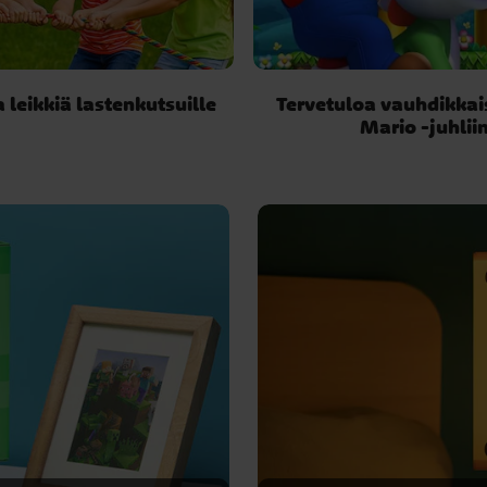
 leikkiä lastenkutsuille
Tervetuloa vauhdikkai
Mario -juhlii