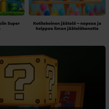
siin Super
Kotitekoinen jäätelö – nopeaa ja
n
helppoa ilman jäätelökonetta