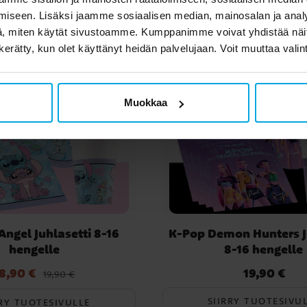
iseen. Lisäksi jaamme sosiaalisen median, mainosalan ja analy
, miten käytät sivustoamme. Kumppanimme voivat yhdistää näitä t
n kerätty, kun olet käyttänyt heidän palvelujaan. Voit muuttaa valin
Muokkaa
Angel Juhlasetti 8-16
K-Pop Demon Hunters J
hengelle
8-16 hengelle
8,90 €
19,90 €
nta
:
18,90 €
Edellinen hinta
:
Hinta
:
19,90 €
19,90 €
19,90 €
SIIRRY TUOTESIVU
RRY TUOTESIVULLE