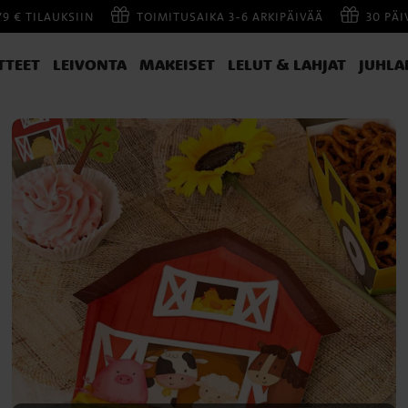
79 € TILAUKSIIN
TOIMITUSAIKA 3-6 ARKIPÄIVÄÄ
30 PÄ
TTEET
LEIVONTA
MAKEISET
LELUT & LAHJAT
JUHLA