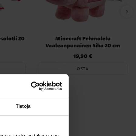
solotli 20
Minecraft Pehmolelu
Vaaleanpunainen Sika 20 cm
19,90 €
Hinta
:
19,90 €
OSTA
Tietoja
 ominaisuuksien tukemiseen