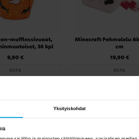
en-muffinssivuoat,
Minecraft Pehmolelu Ak
inmuotoiset, 36 kpl
cm
9,90 €
19,90 €
Hinta
:
9,90 €
Hinta
:
19,90 €
OSTA
OSTA
Yksityiskohdat
SUOSITUT TUOTTEET
itä
mme sisällön ja mainosten räätälöimiseen, sosiaalisen median