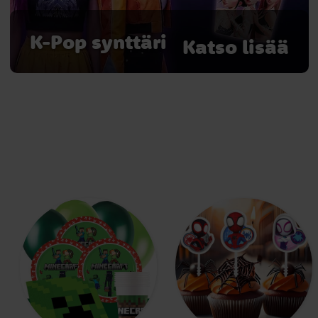
K-Pop synttäri
Katso lisää