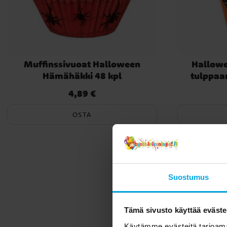
Muffinssivuoat Halloween
Hallowe
Hämähäkki 48 kpl
tulppaan
4,89 €
Hinta
:
4,89 €
OSTA
Suostumus
Tämä sivusto käyttää eväste
Käytämme evästeitä tarjoama