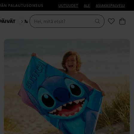
IVÄN PALAUTUSOIKEUS
UUTUUDET
ALE
ASIAKASPALVELU
PÄIVÄT
NAAMIAISET