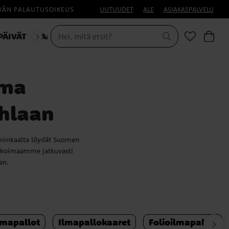
IVÄN PALAUTUSOIKEUS
UUTUUDET
ALE
ASIAKASPALVELU
PÄIVÄT
NAAMIAISET
ima
uhlaan
kuninkaalta löydät Suomen
likoimaamme jatkuvasti
an.
in syntymäpäiville,
t kirjoittaa päivänsankarin
aikille vieraille.
lmapallot
Ilmapallokaaret
Folioilmapallot