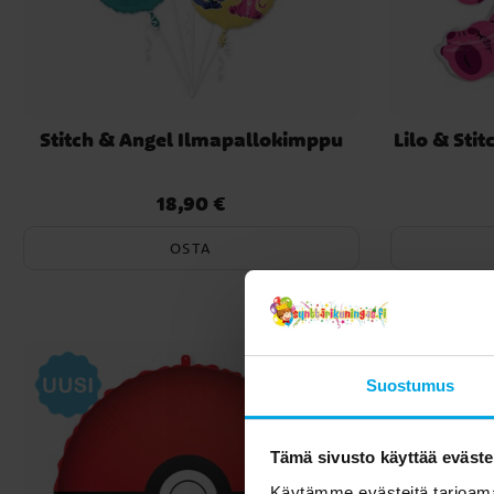
Stitch & Angel Ilmapallokimppu
Lilo & Stit
18,90 €
Hinta
:
18,90 €
OSTA
Suostumus
Tämä sivusto käyttää eväste
Käytämme evästeitä tarjoama