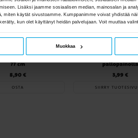
iseen. Lisäksi jaamme sosiaalisen median, mainosalan ja analy
, miten käytät sivustoamme. Kumppanimme voivat yhdistää näitä t
n kerätty, kun olet käyttänyt heidän palvelujaan. Voit muuttaa valin
Muokkaa
Pikachu Folioilmapallo
Toy Story 5 Folioil
77 cm
pallopainoll
8,90 €
3,99 €
Hinta
:
8,90 €
Hinta
:
3,99 €
OSTA
SIIRRY TUOTESIVU