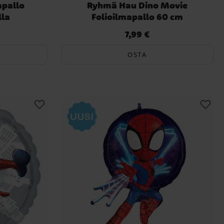
apallo
Ryhmä Hau Dino Movie
lla
Folioilmapallo 60 cm
7,99 €
Hinta
:
7,99 €
OSTA