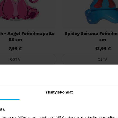
ch - Angel Folioilmapallo
Spidey Seisova Folioilm
68 cm
cm
7,99 €
12,99 €
Hinta
:
7,99 €
Hinta
:
12,99 €
OSTA
OSTA
Yksityiskohdat
itä
mme sisällön ja mainosten räätälöimiseen, sosiaalisen median