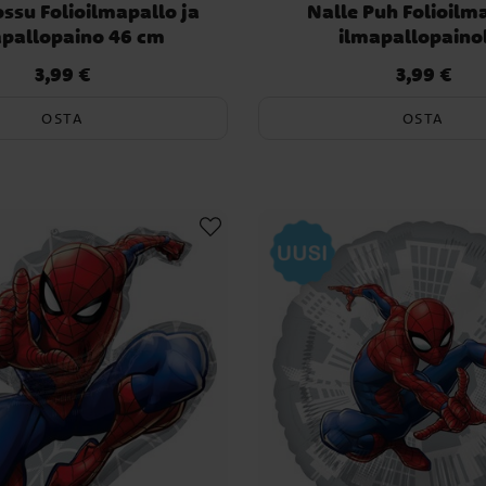
ossu Folioilmapallo ja
Nalle Puh Folioilm
apallopaino 46 cm
ilmapallopaino
3,99 €
3,99 €
Hinta
:
3,99 €
Hinta
:
3,99 €
OSTA
OSTA