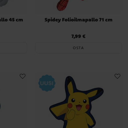
llo 45 cm
Spidey Folioilmapallo 71 cm
7,99 €
Hinta
:
7,99 €
OSTA