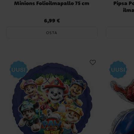
Minions Folioilmapallo 75 cm
Pipsa P
ilm
6,99 €
Hinta
:
6,99 €
OSTA