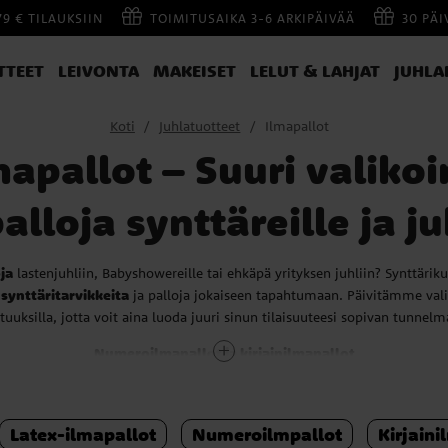
79 € TILAUKSIIN
TOIMITUSAIKA 3-6 ARKIPÄIVÄÄ
30 PÄ
TTEET
LEIVONTA
MAKEISET
LELUT & LAHJAT
JUHLA
Koti
Juhlatuotteet
Ilmapallot
mapallot – Suuri valiko
alloja synttäreille ja j
ja
lastenjuhliin, Babyshowereille tai ehkäpä yrityksen juhliin? Synttäri
n
synttäritarvikkeita
ja palloja jokaiseen tapahtumaan. Päivitämme va
tuuksilla, jotta voit aina luoda juuri sinun tilaisuuteesi sopivan tunnelm
Numeroilmapallot ja kirjainilmapallot
eemme, kuten numero- ja kirjainilmapallot, ovat täydellinen valinta ni
ityksen merkkipaaluun. Saatavilla on useita eri värejä, joiden avulla voi
estin näyttävästi.
Numeroilmapallot
ovat varma tapa kertoa juhlan syy k
Latex-ilmapallot
Numeroilmpallot
Kirjaini