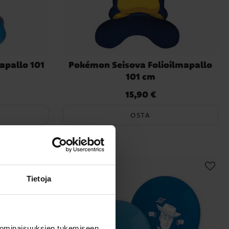
apallo 101
Pokémon Seisova Folioilmapallo
101 cm
15,90 €
Hinta
:
15,90 €
OSTA
Tietoja
 ominaisuuksien tukemiseen