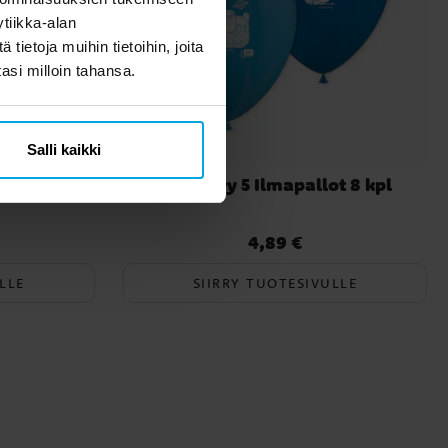
tiikka-alan
ietoja muihin tietoihin, joita
tasi milloin tahansa.
Salli kaikki
mapallo
Toy Story 5 Ilmapallot 8 kpl
a
4,89 €
Hinta
:
4,89 €
LLE
SIIRRY TUOTESIVULLE