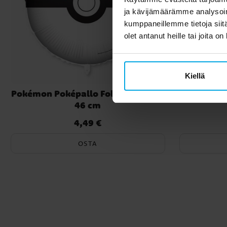
ja kävijämäärämme analysoim
kumppaneillemme tietoja siitä
olet antanut heille tai joita o
Kiellä
Pokémon Poképallo Folioilmapallo
Pokémon 
46 cm
4,49 €
Hinta
:
4,49 €
OSTA