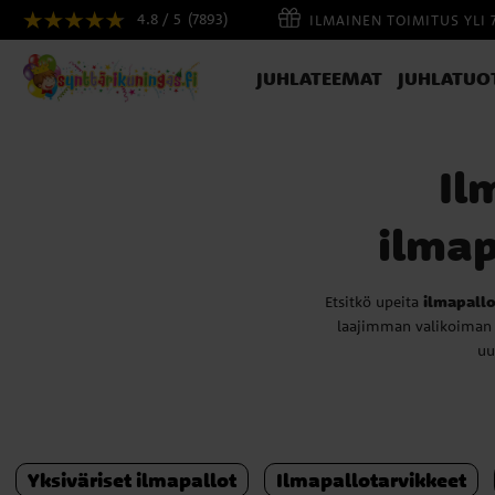
4.8 / 5
(7893)
ILMAINEN TOIMITUS YLI 
JUHLATEEMAT
JUHLATUO
Il
ilmap
Etsitkö upeita
ilmapallo
laajimman valikoima
uu
Suosituimmat tuott
uudenvuodenjuhliin kuin yr
nimen tai juhlavi
Yksiväriset ilmapallot
Ilmapallotarvikkeet