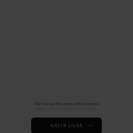
Olet nähnyt 36 tuotetta 449 tuotteesta
NÄYTÄ LISÄÄ