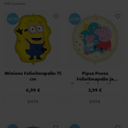
449 tuotteet
Minions Folioilmapallo 75
Pipsa Possu
cm
Folioilmapallo ja
ilmapallopaino 46 cm
6,99 €
3,99 €
Hinta
:
6,99 €
Hinta
:
3,99 €
OSTA
OSTA