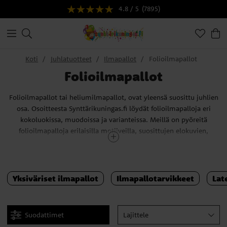
4.8 / 5
(7895)
Koti
Juhlatuotteet
Ilmapallot
Folioilmapallot
Folioilmapallot
Folioilmapallot tai heliumilmapallot, ovat yleensä suosittu juhlien
osa. Osoitteesta Synttärikuningas.fi löydät folioilmapalloja eri
kokoluokissa, muodoissa ja varianteissa. Meillä on pyöreitä
folioilmapalloja erilaisilla motiiveilla, suosittujen elokuvien,
sarjojen ja videopelien hahmojen muotoisia foliopalloja sekä
ilmapallokimppuja, joissa on foliopalloja. Meillä on tietysti myös
heliumia, jota voit käyttää saadaksesi folioilmapallot ilmaan!
Yksiväriset ilmapallot
Ilmapallotarvikkeet
Lat
Vinkki! Tyylikkäät folioilmapallomme sopivat yhtä hyvin
lastenjuhliin kuin aikuisten juhliin, ristiäisiin ja babyshowereille!
Suodattimet
Lajittele