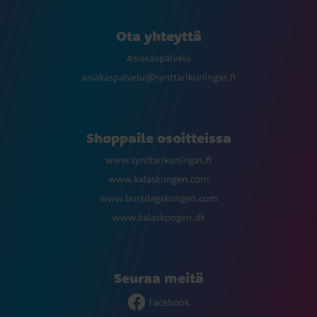
Ota yhteyttä
Asiakaspalvelu
asiakaspalvelu@synttarikuningas.fi
Shoppaile osoitteissa
www.synttarikuningas.fi
www.kalaskungen.com
www.bursdagskongen.com
www.kalaskongen.dk
Seuraa meitä
Facebook