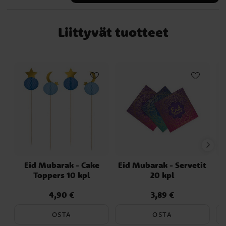
ylellisen tunteen ja luo tunnelmallisen
koristelun Eid-juhlaan.
Liittyvät tuotteet
Eid Mubarak - Cake
Eid Mubarak - Servetit
Toppers 10 kpl
20 kpl
4,90 €
3,89 €
Hinta
:
4,90 €
Hinta
:
3,89 €
OSTA
OSTA