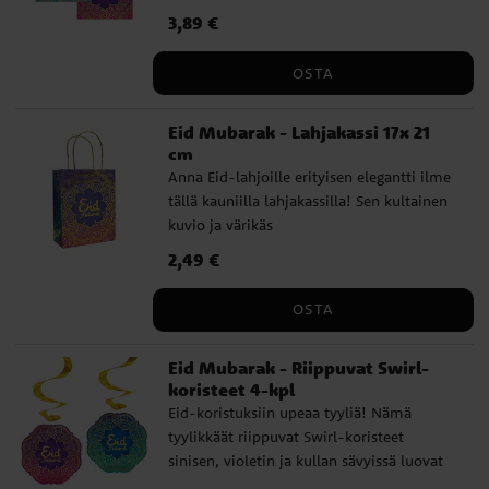
yllätysten antamiseen juhlapyhien aikana.
Hinta
3,89 €
:
3,89 €
Kauniit kultaiset yksityiskohdat sinisen,
violetin ja vaaleanpunaisen sävyisellä
OSTA
taustalla – anna lahjoille ylellinen säväys.
✔ Täydellisiä Eid-lahjoiksi ja juhlallisiksi
Eid Mubarak - Lahjakassi 17x 21
yllätyksiksi ✔ Kauniisti kuvioidut pussit
cm
kultaisilla yksityiskohdilla ✔ Toimitetaan
Anna Eid-lahjoille erityisen elegantti ilme
4 kpl settinä
tällä kauniilla lahjakassilla! Sen kultainen
kuvio ja värikäs
siniviolettivaaleanpunainen design.
Hinta
2,49 €
:
2,49 €
Ylellinen tapa paketoida lahjat perheelle ja
ystäville. Sen kestävät kahvat tekevät siitä
OSTA
sekä käytännöllisen ja tyylikkään ratkaisun
lahjojen antamiseen.
Eid Mubarak - Riippuvat Swirl-
koristeet 4-kpl
Eid-koristuksiin upeaa tyyliä! Nämä
tyylikkäät riippuvat Swirl-koristeet
sinisen, violetin ja kullan sävyissä luovat
juhlavan ja tunnelmallisen ilmeen.