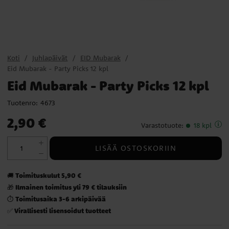
Koti
Juhlapäivät
EID Mubarak
Eid Mubarak - Party Picks 12 kpl
Eid Mubarak - Party Picks 12 kpl
Tuotenro:
4673
Hinta
:
2,90 €
2,90 €
Varastotuote
:
18 kpl
LISÄÄ OSTOSKORIIN
Toimituskulut 5,90 €
🚚
Ilmainen toimitus yli 79 € tilauksiin
🎁
Toimitusaika 3-6 arkipäivää
⏱️
Virallisesti lisensoidut tuotteet
✅