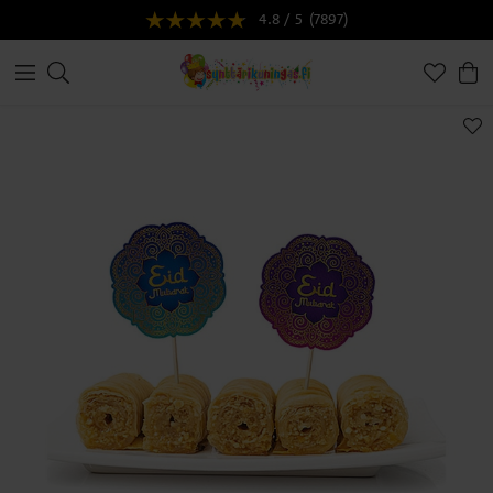
4.8 / 5
(7897)