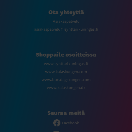
Ota yhteyttä
Asiakaspalvelu
asiakaspalvelu@synttarikuningas.fi
Shoppaile osoitteissa
www.synttarikuningas.fi
www.kalaskungen.com
www.bursdagskongen.com
www.kalaskongen.dk
Seuraa meitä
Facebook