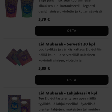
8 kpl pahvimukisetti tuo viimeisen
silauksen Eid-kattaukseesi! Elegantti
design sinisen, violetin ja kullan sävyissä
tekee niistä tyylikkään lisän juhliin.
Hinta
3,79 €
:
3,79 €
Täydellisiä kuumille ja kylmille juomille.
Mukit ovat noin 10 cm korkeita ja niiden
OSTA
tilavuus on noin 210 ml.
Eid Mubarak - Servetit 20 kpl
Luo tyylikäs ja värikäs kattaus Eid-juhliin
näillä kauniilla serveteillä! Kultainen
kuviointi sinisen, violetin ja
vaaleanpunaisen sävyissä luo
Hinta
3,89 €
:
3,89 €
tunnelmallisen yksityiskohdan juhlaan.
Täydellisiä kattauksen viimeistelyyn ja
OSTA
antamaan ylellisen tunteen aterialle. ✔
Kauniisti suunnitellut servetit kultaisilla
Eid Mubarak - Lahjakassi 4 kpl
yksityiskohdilla ✔ Täydelliset Eid-juhliin
Tee Eid-juhlasta erityisen upea näillä
ja juhlallisiin kattauksiin ✔ Toimitetaan
tyylikkäillä lahjakasseilla! Täydellisiä
20 kpl settinä
pienten lahjojen, makeisten tai muiden