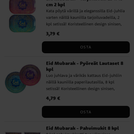
cm 2 kpl
Kata pöytä värillä ja eleganssilla Eid-juhlia
varten näillä kauniilla tarjoiluvadeilla, 2
kpl setissä! Koristeellinen design sinisen,
violetin ja kullan sävyissä tuovat juhlavan
Hinta
3,79 €
:
3,79 €
ilmeen jokaiselle aterialle. Täydellisiä
makeiden herkkujen sekä perinteisten
OSTA
ruokien tarjoiluun. - Koko: 29 x 19 cm -
Materiaali: Pahvi
Eid Mubarak - Pyöreät Lautaset 8
kpl
Luo juhlava ja värikäs kattaus Eid-juhliin
näillä kauniilla paperilautasilla, 8 kpl
setissä! Koristeellinen design sinisen,
violetin ja kullan väreissä tekee niistä
Hinta
4,79 €
:
4,79 €
täydellisen lisän juhla-aterialle. Sopii yhtä
hyvin pääruoille kuin jälkkärillekin. -
OSTA
Koko: 23 cm halkaisija. - Materiaali: Pahvi
Eid Mubarak - Pahvimukit 8 kpl