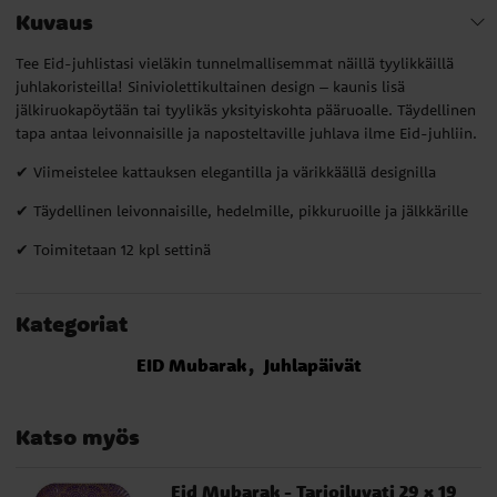
Kuvaus
Tee Eid-juhlistasi vieläkin tunnelmallisemmat näillä tyylikkäillä
juhlakoristeilla! Siniviolettikultainen design – kaunis lisä
jälkiruokapöytään tai tyylikäs yksityiskohta pääruoalle. Täydellinen
tapa antaa leivonnaisille ja naposteltaville juhlava ilme Eid-juhliin.
✔ Viimeistelee kattauksen elegantilla ja värikkäällä designilla
✔ Täydellinen leivonnaisille, hedelmille, pikkuruoille ja jälkkärille
✔ Toimitetaan 12 kpl settinä
Kategoriat
EID Mubarak
Juhlapäivät
Katso myös
Eid Mubarak - Tarjoiluvati 29 x 19