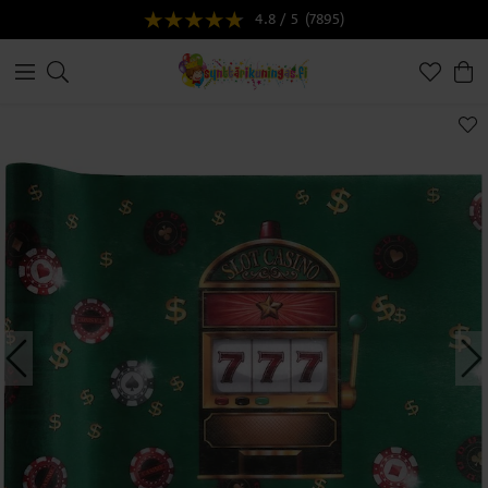
4.8 / 5
(7895)