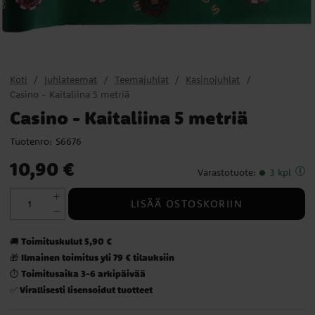
Koti
Juhlateemat
Teemajuhlat
Kasinojuhlat
Casino - Kaitaliina 5 metriä
Casino - Kaitaliina 5 metriä
Tuotenro:
S6676
Hinta
:
10,90 €
10,90 €
Varastotuote
:
3 kpl
LISÄÄ OSTOSKORIIN
Toimituskulut 5,90 €
🚚
Ilmainen toimitus yli 79 € tilauksiin
🎁
Toimitusaika 3-6 arkipäivää
⏱️
Virallisesti lisensoidut tuotteet
✅