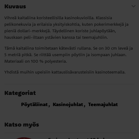
Kuvaus
Vihreä kaitaliina koristeellisilla kasinokuvioilla. Klassisia
pelikonekuvia ja erilaisia yksityiskohtia, kuten pokerimerkkejä ja
pieniä dollari-merkkejä. Täydellinen koriste juhlapöytään,
hauskaan peli-iltaan ystävien kanssa tai teemajuhliin.
Tämä kaitaliina toimitetaan kätevästi rullana. Se on 30 cm leveä ja
5 metriä pitkä. Se riittää usempiin pöytiin ja isompaan juhlaan.
Materiaali on 100 % polyesteria.
Yhdistä muihin upeisiin kattauslisävarusteisiin kasinoteemalla.
Kategoriat
Pöytäliinat
Kasinojuhlat
Teemajuhlat
Katso myös