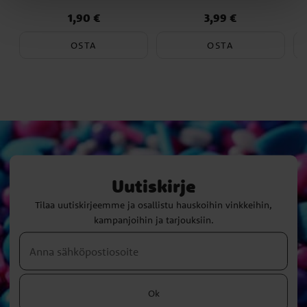
1,90 €
3,99 €
Hinta
:
1,90 €
Hinta
:
3,99 €
OSTA
OSTA
Uutiskirje
Tilaa uutiskirjeemme ja osallistu hauskoihin vinkkeihin,
kampanjoihin ja tarjouksiin.
Ok