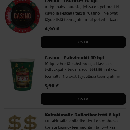
Casino - Lautaset 10 kpl
10 kpl pahvilautasia, joissa on pelimerkki-
kuvio ja keskellä teksti "Casino". Ne ovat
täydellisiä teemajuhliin tai pokeri-iltaan
kotona ystäviesi kanssa. Ne sopivat myös
Hinta
4,90 €
:
4,90 €
hyvin James Bond -teemajuhliin.
Lautasten halkaisija on 22,5 cm.
OSTA
Casino - Pahvimukit 10 kpl
10 kpl vihreitä pahvimukeja klassisen
kolikkopelin kuvalla tyylikkäällä kasino-
teemalla. Ne ovat täydellisiä teemajuhliin
tai pokeri-iltaan kotona ystäviesi kanssa.
Hinta
3,90 €
:
3,90 €
Ne sopivat myös hyvin James Bond -
teemajuhliin. Mukit ovat noin 10 cm
OSTA
korkeita ja niiden tilavuus on 270 ml.
Kultakimalle Dollarikonfetti 6 kpl
Kultakimalle-dollarikonfetti on mahtava
koriste kasino-teemajuhliin tai tyylikäs