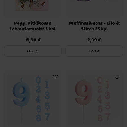
Peppi Pitkätossu
Muffinssivuoat - Lilo &
Leivontamuotit 3 kpl
Stitch 25 kpl
13,90 €
2,99 €
Hinta
:
13,90 €
Hinta
:
2,99 €
OSTA
OSTA