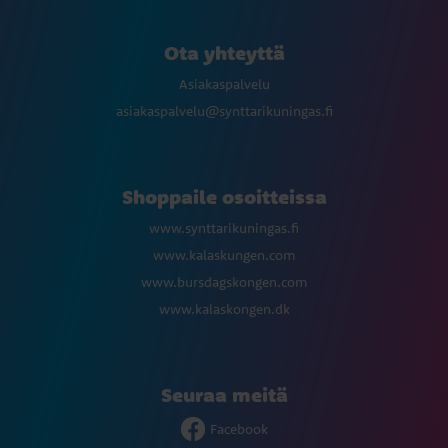
Ota yhteyttä
Asiakaspalvelu
asiakaspalvelu@synttarikuningas.fi
Shoppaile osoitteissa
www.synttarikuningas.fi
www.kalaskungen.com
www.bursdagskongen.com
www.kalaskongen.dk
Seuraa meitä
Facebook