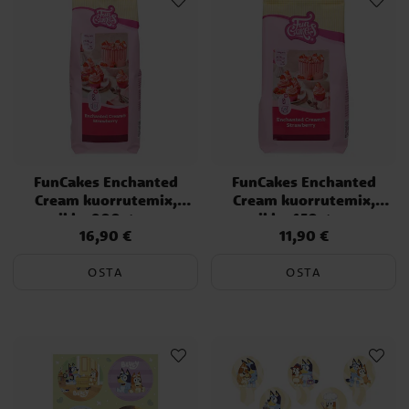
FunCakes Enchanted
FunCakes Enchanted
Cream kuorrutemix,
Cream kuorrutemix,
mansikka 900 grammaa
mansikka 450 grammaa
16,90 €
11,90 €
Hinta
:
16,90 €
Hinta
:
11,90 €
OSTA
OSTA