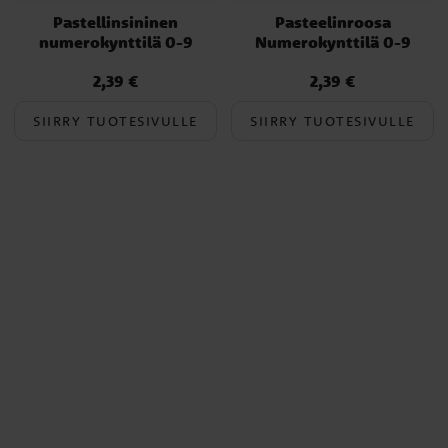
Pastellinsininen
Pasteelinroosa
numerokynttilä 0-9
Numerokynttilä 0-9
2,39 €
2,39 €
Hinta
:
2,39 €
Hinta
:
2,39 €
SIIRRY TUOTESIVULLE
SIIRRY TUOTESIVULLE