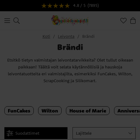
4.8 / 5
(7895)
Koti
Leivonta
Brändi
Brändi
Etsitkö tietyn valmistajan leivontatarvikkeita? Olet tullut oikeaan
paikkaan! Täältä voit selata käytännöllisiä ja hauskoja
leivontatuotteita eri valmistajilta, esimerkiksi FunCakes, Wilton,
ScrapCooking ja Silikomart.
FunCakes
Wilton
House of Marie
Annivers
Suodattimet
Lajittele