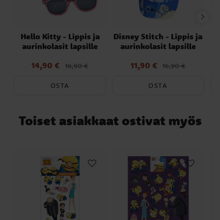
Hello Kitty - Lippis ja
Disney Stitch - Lippis ja
L
aurinkolasit lapsille
aurinkolasit lapsille
14,90 €
11,90 €
Nykyinen hinta
:
Nykyinen hinta
:
16,90 €
16,90 €
14,90 €
Edellinen hinta
:
11,90 €
Edellinen hinta
:
16,90 €
16,90 €
OSTA
OSTA
Toiset asiakkaat ostivat myös