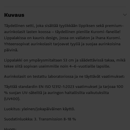
Kuvaus
Täydellinen setti, joka sisältää tyylikkään lippiksen sekä premium-
aurinkolasit lasten koossa – täydellinen pienille Kuromi-faneille!
Lippalakissa on kaunis design, jossa on vallaton ja ihana Kuromi.
Yhteensopivat aurinkolasit tarjoavat tyyliä ja suojaa aurinkoisina
päivinä.
Lippalakki on ympärysmitaltaan 53 cm ja säädettävissä takaa, mikä
tekee siitä sopivan useimmille noin 4–6-vuotiaille lapsille.
Aurinkolasit on testattu laboratoriossa ja ne täyttävät vaatimukset:
Täyttää standardin EN ISO 12312-1:2023 vaatimukset ja tarjoaa 100
% suojan UV-säteiltä ja auringon haitallisilta vaikutuksilta
(UV400).
Luokitus: yleinen/jokapäiväinen käyttö.
Suodatinluokka: 3. Transmission 8-18 %
Huom: