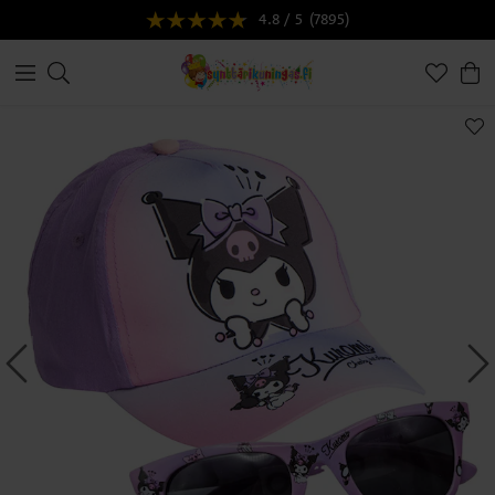
4.8 / 5
(7895)