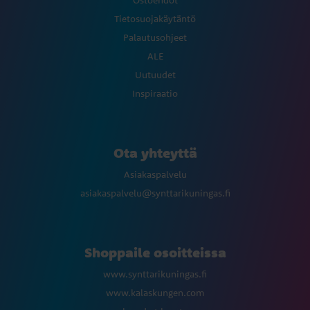
Ostoehdot
Tietosuojakäytäntö
Palautusohjeet
ALE
Uutuudet
Inspiraatio
Ota yhteyttä
Asiakaspalvelu
asiakaspalvelu@synttarikuningas.fi
Shoppaile osoitteissa
www.synttarikuningas.fi
www.kalaskungen.com