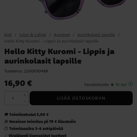
Koti
Lelut & Lahjat
Asusteet
Aurinkolasit lapsille
Hello Kitty Kuromi - Lippis ja aurinkolasit lapsille
Hello Kitty Kuromi - Lippis ja
aurinkolasit lapsille
Tuotenro:
2200010489
Hinta
:
16,90 €
16,90 €
Varastotuote
:
16 kpl
LISÄÄ OSTOSKORIIN
Toimituskulut 5,90 €
🚚
Ilmainen toimitus yli 79 € tilauksiin
🎁
Toimitusaika 3-6 arkipäivää
⏱️
Virallisesti lisensoidut tuotteet
✅