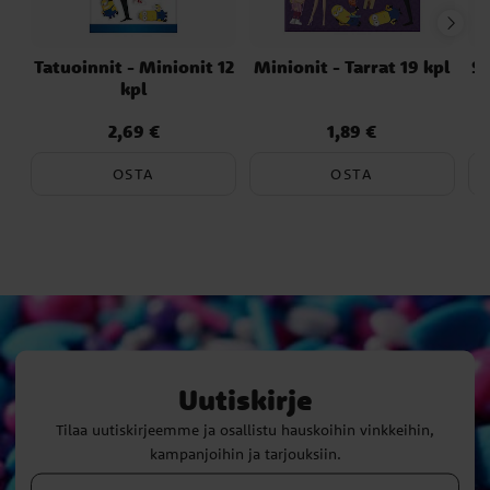
Tatuoinnit - Minionit 12
Minionit - Tarrat 19 kpl
Se
kpl
2,69 €
1,89 €
Hinta
:
2,69 €
Hinta
:
1,89 €
OSTA
OSTA
Uutiskirje
Tilaa uutiskirjeemme ja osallistu hauskoihin vinkkeihin,
kampanjoihin ja tarjouksiin.