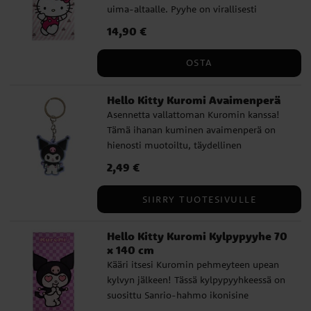
uima-altaalle. Pyyhe on virallisesti
suosikin. Tämä on virallisesti lisensoitu
altistuessasi keinotekoisesti tuotetuille
lisensoitu tuote ja valmistettu 100 %
Hello Kitty -tuote Cerdálta.
UV-säteille. Sopii yli 36 kuukauden
Hinta
14,90 €
:
14,90 €
nopeasti kuivuvasta polyesterista.
ikäisille lapsille. Tämä on virallisesti
Pyyhkeen mitat ovat 70 x 140 cm, ja se on
lisensoitu Hello Kitty -tuote valmistajalta
OSTA
täydellinen auringonottoon tai ympärille
Cerdá.
kiedottavaksi. Täydellinen kaikille Hello
Hello Kitty Kuromi Avaimenperä
Kitty -faneille.
Asennetta vallattoman Kuromin kanssa!
Tämä ihanan kuminen avaimenperä on
hienosti muotoiltu, täydellinen
kiinnitettäväksi avaimiin, laukkuun tai
Hinta
2,49 €
:
2,49 €
reppuun. ✓ Materiaali: Kumi ✓ Virallisesti
lisensoitu tuote
SIIRRY TUOTESIVULLE
Hello Kitty Kuromi Kylpypyyhe 70
x 140 cm
Kääri itsesi Kuromin pehmeyteen upean
kylvyn jälkeen! Tässä kylpypyyhkeessä on
suosittu Sanrio-hahmo ikonisine
sydänsilmineen violettia ruudullista