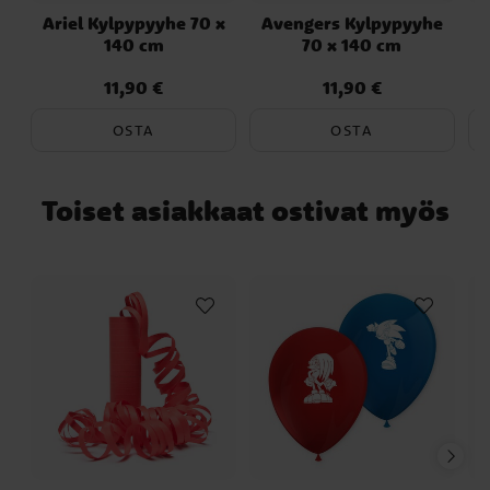
Ariel Kylpypyyhe 70 x
Avengers Kylpypyyhe
H
140 cm
70 x 140 cm
11,90 €
11,90 €
Hinta
:
11,90 €
Hinta
:
11,90 €
OSTA
OSTA
Toiset asiakkaat ostivat myös