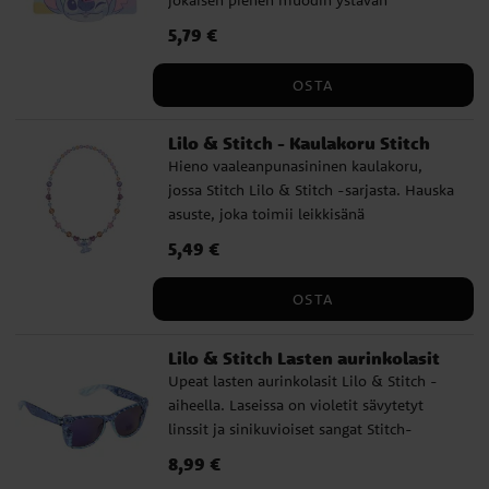
jokaisen pienen muodin ystävän
asustekokoelmaan! Lisää leikkisän ja
Hinta
5,79 €
:
5,79 €
värikkään silauksen mihin tahansa asuun.
Lasten koko. Tämä on virallisesti
OSTA
lisensoitu tuote.
Lilo & Stitch - Kaulakoru Stitch
Hieno vaaleanpunasininen kaulakoru,
jossa Stitch Lilo & Stitch -sarjasta. Hauska
asuste, joka toimii leikkisänä
yksityiskohtana asussa. Kaulakoru on
Hinta
5,49 €
:
5,49 €
lastenkokoa – täydellinen pienille muodin
ystäville! Tämä on virallisesti lisensoitu
OSTA
tuote.
Lilo & Stitch Lasten aurinkolasit
Upeat lasten aurinkolasit Lilo & Stitch -
aiheella. Laseissa on violetit sävytetyt
linssit ja sinikuvioiset sangat Stitch-
yksityiskohdilla. Ne tarjoavat UV400-
Hinta
8,99 €
:
8,99 €
suojan auringonsäteitä vastaan ja sopivat