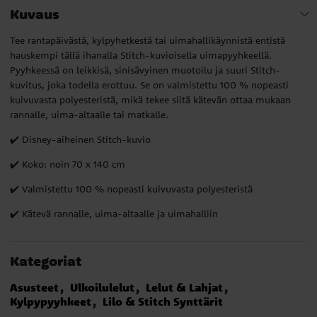
Kuvaus
Tee rantapäivästä, kylpyhetkestä tai uimahallikäynnistä entistä
hauskempi tällä ihanalla Stitch-kuvioisella uimapyyhkeellä.
Pyyhkeessä on leikkisä, sinisävyinen muotoilu ja suuri Stitch-
kuvitus, joka todella erottuu. Se on valmistettu 100 % nopeasti
kuivuvasta polyesteristä, mikä tekee siitä kätevän ottaa mukaan
rannalle, uima-altaalle tai matkalle.
✔️ Disney-aiheinen Stitch-kuvio
✔️ Koko: noin 70 x 140 cm
✔️ Valmistettu 100 % nopeasti kuivuvasta polyesteristä
✔️ Kätevä rannalle, uima-altaalle ja uimahalliin
Kategoriat
Asusteet
Ulkoilulelut
Lelut & Lahjat
Kylpypyyhkeet
Lilo & Stitch Synttärit