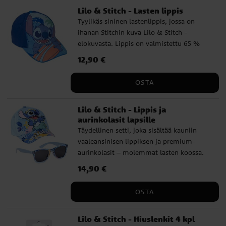
Lilo & Stitch - Lasten lippis
keskuudessa.
Tyylikäs sininen lastenlippis, jossa on
ihanan Stitchin kuva Lilo & Stitch -
elokuvasta. Lippis on valmistettu 65 %
puuvillasta ja 35 % polyesteristä.
Hinta
12,90 €
:
12,90 €
Lippiksessä on 53 cm ympärysmitta ja se
on säädettävissä takaa, joten se sopii
OSTA
yleensä noin 4–6-vuotiaille lapsille.
Lilo & Stitch - Lippis ja
aurinkolasit lapsille
Täydellinen setti, joka sisältää kauniin
vaaleansinisen lippiksen ja premium-
aurinkolasit – molemmat lasten koossa.
Lasien aurinkolaseissa on Stitch -hahmo
Hinta
14,90 €
:
14,90 €
sarjasta Lilo & Stitch. Lippiksessä on 53
cm ympärysmitta ja se on säädettävissä
OSTA
takaa, joten se sopii yleensä noin 4–6-
vuotiaille lapsille. Aurinkolasit on testattu
Lilo & Stitch - Hiuslenkit 4 kpl
laboratoriossa ja ne täyttävät vaatimukset: