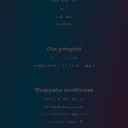
Palautusohjeet
ALE
Uutuudet
Inspiraatio
Ota yhteyttä
Asiakaspalvelu
asiakaspalvelu@synttarikuningas.fi
Shoppaile osoitteissa
www.synttarikuningas.fi
www.kalaskungen.com
www.bursdagskongen.com
www.kalaskongen.dk