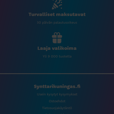
Turvalliset maksutavat
30 päivän palautusoikeus
Laaja valikoima
Yli 9 000 tuotetta
Synttarikuningas.fi
Usein kysytyt kysymykset
Ostoehdot
Tietosuojakäytäntö