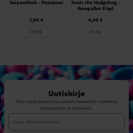
Serpentiinit - Punainen
Sonic the Hedgehog -
M
Ilmapallot 8 kpl
1,90 €
4,49 €
Hinta
:
1,90 €
Hinta
:
4,49 €
OSTA
OSTA
Uutiskirje
Tilaa uutiskirjeemme ja osallistu hauskoihin vinkkeihin,
kampanjoihin ja tarjouksiin.