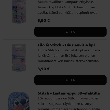
Muuta tavallinen kampaus erityiseksi
✔️ Halkaisija: noin 71 cm ✔️ Materiaali: PoE
tämän 4 kpl Lilo & Stitch hiuspinnien
ja lasikuitu ✔️ Virallisesti lisensoitu tuote
avulla. Nämä värikkäät hiuspinnit ovat
täydellisiä leikkisän silauksen luomiseen ja
Hinta
3,90 €
:
3,90 €
ne ovat ihana lahja jokaiselle Stitch-
fanille.
OSTA
Lilo & Stitch - Hiuslenkit 4 kpl
Lilo & Stitch -hiuslenkit 4 kpl ovat ihana
ja käytännöllinen lisä jokaisen pienen
muotifanaatikon hiusasustekokoelmaan.
Jokainen pakkaus sisältää neljä hiuslenkkiä
Hinta
3,90 €
:
3,90 €
eri väreissä – suositun Lilo & Stitch -
sarjan motiiveilla.
OSTA
Stitch - Lastenreppu 3D-efektillä
3D-reppu, jossa on Stitchin kuva Lilo &
Stitch -sarjasta. Täydellinen Disneyn
hurmaavimman avaruusolennon pienille