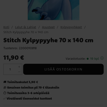
Koti
Lelut & Lahjat
Asusteet
Kylpypyyhkeet
Stitch Kylpypyyhe 70 x 140 cm
Stitch Kylpypyyhe 70 x 140 cm
Tuotenro:
2200010818
Hinta
:
11,90 €
11,90 €
Varastotuote
:
19 kpl
LISÄÄ OSTOSKORIIN
Toimituskulut 5,90 €
🚚
Ilmainen toimitus yli 79 € tilauksiin
🎁
Toimitusaika 3-6 arkipäivää
⏱️
Virallisesti lisensoidut tuotteet
✅