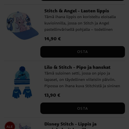
kaikkien elokuvan pienten fanien
Stitch & Angel - Lasten lippis
keskuudessa.
Tämä ihana lippis on koristeltu eloisalla
kuvioinnilla, jossa on Stitch ja Angel
pastellinvärisellä pohjalla – todellinen
suosikki Disney-fanien keskuudessa.
Hinta
14,90 €
:
14,90 €
Leikkisä design ja sininen lippa – tyylikäs
ja käytännöllinen lisä lapsen asuun. Lippis
OSTA
on valmistettu pehmeästä ja kestävästä
puuvilla- ja polyesterisekoituksesta. Sen
Lilo & Stitch - Pipo ja hanskat
ympärysmitta on 53 cm ja se on
Tämä suloinen setti, jossa on pipo ja
säädettävissä takaa, mikä tekee siitä
lapaset, on täydellinen viileisiin päiviin.
sopivan noin 4–6-vuotiaille lapsille. Tämä
Pipossa on ihana kuva Stitchistä ja sininen
on virallisesti lisensoitu Disney-tuote
tupsu. Käsineissä on hänen ikoninen
valmistajalta Cerdá.
Hinta
13,90 €
:
13,90 €
siluetti. Pipossa ja käsineissä on ribatut
resorit ja ne on valmistettu pehmeästä ja
OSTA
joustavasta materiaalista, joka pitää
lapsen lämpimänä ulkona kylmässä. Setti
Disney Stitch - Lippis ja
sopii noin 3-6-vuotiaille lapsille. ✔️ Pipo