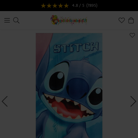
4.8 / 5
(7895)