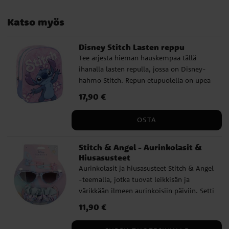
Katso myös
Disney Stitch Lasten reppu
Tee arjesta hieman hauskempaa tällä
ihanalla lasten repulla, jossa on Disney-
hahmo Stitch. Repun etupuolella on upea
3D-efekti, ja se sopii täydellisesti
Hinta
17,90 €
:
17,90 €
päiväkotiin, retkille tai pienenä laukkuna
lapsen suosikkiesineille. Pehmustettujen
OSTA
olkahihnojen, tilavan päälokeron ja
käytännöllisten sivutaskujen ansiosta se
Stitch & Angel - Aurinkolasit &
on sekä mukava että helppo käyttää. ✔️
Hiusasusteet
3D-etupuoli leikkisällä Stitch-kuvalla ✔️
Aurinkolasit ja hiusasusteet Stitch & Angel
Tilava päälokero vetoketjulla ✔️
-teemalla, jotka tuovat leikkisän ja
Käytännölliset verkkosivutaskut ✔️
värikkään ilmeen aurinkoisiin päiviin. Setti
Säädettävät, pehmustetut olkahihnat ✔️
sisältää tyylikkäät aurinkolasit sekä niihin
Valmistettu kestävästä materiaalista, 67 %
Hinta
11,90 €
:
11,90 €
sopivat hiuspinnit ja scrunchiet, juuri
polyesteriä ja 33 % EVAa Mitat: noin 25 x
oikea valinta lapsille, jotka haluavat
31 x 10 cm