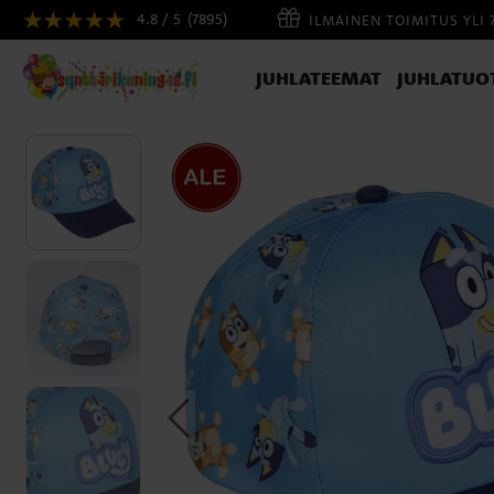
4.8 / 5
(7895)
ILMAINEN TOIMITUS YLI 
JUHLATEEMAT
JUHLATUO