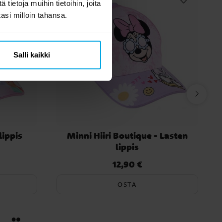
ietoja muihin tietoihin, joita
tasi milloin tahansa.
Salli kaikki
lippis
Minni Hiiri Boutique - Lasten
w
lippis
12,90 €
Hinta
:
12,90 €
OSTA