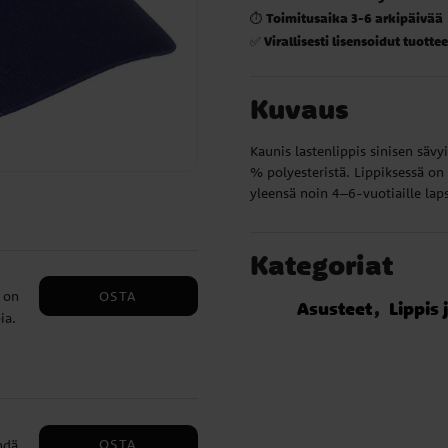
Toimitusaika 3-6 arkipäivää
⏱️
Virallisesti lisensoidut tuottee
✅
Kuvaus
Kaunis lastenlippis sinisen sävy
% polyesteristä. Lippiksessä on
yleensä noin 4–6-vuotiaille laps
Kategoriat
OSTA
 on
Asusteet
Lippis 
ia.
a.
OSTA
hdä