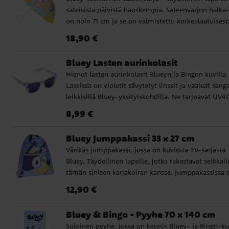
sarjan pienimpien fanien keskuudessa.
sateisista päivistä hauskempia. Sateenvarjon halkai
on noin 71 cm ja se on valmistettu korkealaatuisest
polyolefiinistä ja lasikuidusta. Siinä on 8 rivaa ja se
Hinta
:
18,90 €
18,90 €
aukeaa käsin. Tyylikkään muotoilun ja Bluey-kuvio
ansiosta tästä sateenvarjosta tulee taatusti suosikki
Bluey Lasten aurinkolasit
kaikkien TV-sarjan pienimpien fanien keskuudessa.
Hienot lasten aurinkolasit Blueyn ja Bingon kuvilla.
Laseissa on violetit sävytetyt linssit ja vaaleat sang
leikkisillä Bluey-yksityiskohdilla. Ne tarjoavat UV
suojan auringonsäteitä vastaan ja sopivat täydellise
Hinta
:
8,99 €
8,99 €
aurinkoisiin päiviin, retkille ja lomille. ✔️ Aurinkola
Bluey- ja Bingo-kuvilla ✔️ Violetit sävytetyt linssit 
Bluey Jumppakassi 33 x 27 cm
Vaaleat sangat leikkisillä Bluey-yksityiskohdilla ✔️
Värikäs jumppakassi, jossa on kuvioita TV-sarjasta
UV400-suoja auringonsäteitä vastaan ✔️ Leveys: n
Bluey. Täydellinen lapsille, jotka rakastavat seikkail
10 cm
tämän sinisen karjakoiran kanssa. Jumppakassissa 
tilava lokero, johon mahtuvat kaikki liikuntavaattee
Hinta
:
12,90 €
12,90 €
muut tarvittavat tavarat. Valmistettu kestävästä
materiaalista. Tämä on virallisesti lisensoitu tuote,
Bluey & Bingo - Pyyhe 70 x 140 cm
mikä tekee siitä täydellisen kaikille Bluey-faneille!
Suloinen pyyhe, jossa on kaunis Bluey- ja Bingo-k