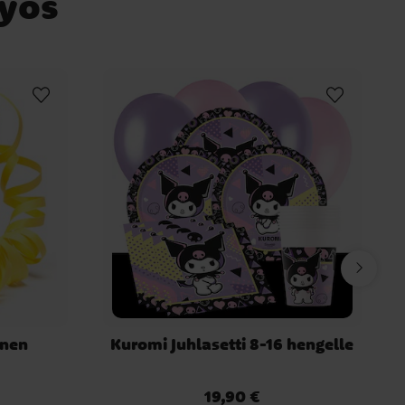
myös
inen
Kuromi Juhlasetti 8-16 hengelle
19,90 €
Hinta
:
19,90 €