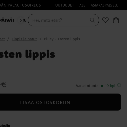
IVÄN PALAUTUSOIKEUS
UUTUUDET
ALE
ASIAKASPALVELU
PÄIVÄT
NAAMIAISET
eet
Lippis ja hatut
Bluey - Lasten lippis
sten lippis
nen hinta
:
12,90 €
 €
Varastotuote
:
19 kpl
LISÄÄ OSTOSKORIIN
auksiin