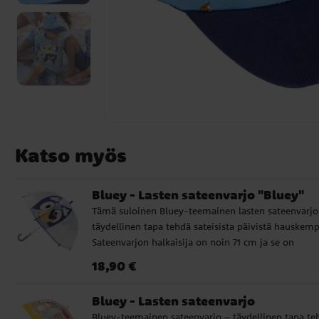
Katso myös
Bluey - Lasten sateenvarjo "Bluey"
Tämä suloinen Bluey-teemainen lasten sateenvarjo
täydellinen tapa tehdä sateisista päivistä hauskemp
Sateenvarjon halkaisija on noin 71 cm ja se on
valmistettu korkealaatuisesta PoE:stä ja lasikuidust
Hinta
:
18,90 €
18,90 €
Siinä on 8 rivaa ja se aukeaa käsin. Tyylikkään
muotoilun ja Bluey-kuvion ansiosta tästä
Bluey - Lasten sateenvarjo
sateenvarjosta tulee taatusti suosikki kaikkien TV-
Bluey-teemainen sateenvarjo – täydellinen tapa te