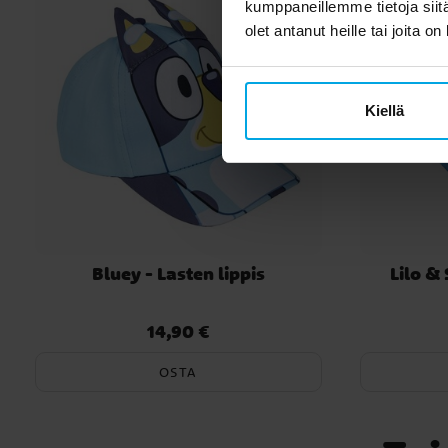
kumppaneillemme tietoja siitä
olet antanut heille tai joita o
Kiellä
Bluey - Lasten lippis
Lilo & 
14,90 €
Hinta
:
14,90 €
OSTA