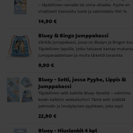
– täydellinen rannalle tai uima-altaalle. Pyyhe on
virallisesti lisensoitu tuote ja valmistettu 100 %
nopeasti kuivuvasta polyesterista. Pyyhkeen mitat 
Hinta
:
14,90 €
14,90 €
70 x 140 cm, ja se on täydellinen auringonottoon ta
ympärille kiedottavaksi. Pakollinen tuote kaikille
Bluey & Bingo Jumppakassi
Bluey-faneille.
Värikäs jumppakassi, jossa on Blueyn ja Bingon kuv
Täydellinen lapsille, jotka haluavat kantaa mukana
jumppavaatteitaan ja muita tärkeitä tavaroita
tyylikkäästi ja käytännöllisesti. Sen tilavaan
Hinta
:
9,90 €
9,90 €
päälokeroon mahtuu kaikki – jumppavaatteista
suosikkileluihin ja pieniin salaisuuksiin. Valmistett
Bluey - Setti, jossa Pyyhe, Lippis &
kestävästä materiaalista, joka kestää arjen seikkailu
Jumppakassi
Koko 42 × 32 cm tekee siitä sopivan kokoisen lapsil
Täydellinen setti kaikille Bluey-faneille – valmiina
kaikissa ikäryhmissä. Virallisesti lisensoitu tuote, j
kesän kaikkiin seikkailuihin! Tämä setti sisältää
tekee siitä täydellisen kaikille Bluey-faneille, jotka
pehmeän ja imukykyisen pyyhkeen, joka sopii
haluavat yhdistää toiminnallisuuden leikkisään tyyl
täydellisesti uimaretkelle, tyylikkään lippiksen, jok
Hinta
:
22,90 €
22,90 €
suojaa auringolta. Käytännöllisen jumppakassin, j
mahtuu kaikki, mitä tarvitaan leikkisään päivään.
Bluey - Hiuslenkit 4 kpl
Täydellinen rannalle, uima-altaalle tai retkelle! Iha