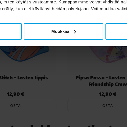
, miten käytät sivustoamme. Kumppanimme voivat yhdistää näitä t
n kerätty, kun olet käyttänyt heidän palvelujaan. Voit muuttaa valin
Muokkaa
Stitch - Lasten lippis
Pipsa Possu - Lasten 
Friendship Cre
12,90 €
12,90 €
Hinta
:
12,90 €
Hinta
:
12,90 €
OSTA
OSTA