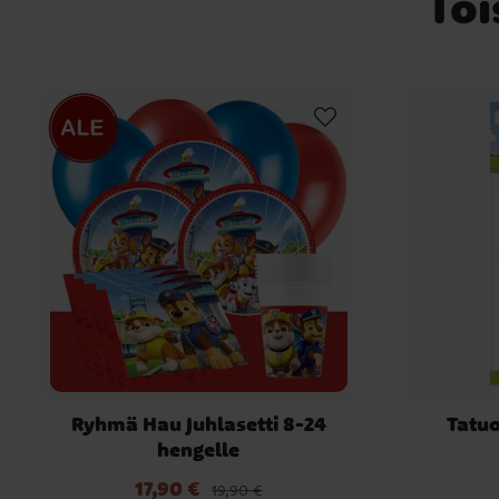
Toi
Ryhmä Hau Juhlasetti 8-24
Tatuo
hengelle
17,90 €
Nykyinen hinta
:
17,90 €
Edellinen hinta
:
19,90 €