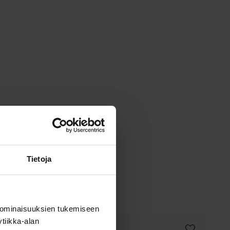
Tietoja
 ominaisuuksien tukemiseen
tiikka-alan