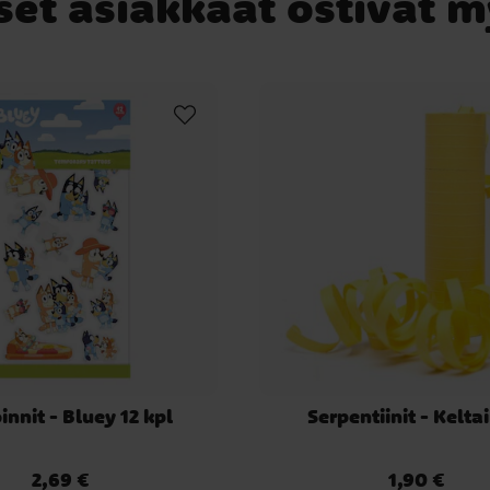
set asiakkaat ostivat 
innit - Bluey 12 kpl
Serpentiinit - Kelta
2,69 €
1,90 €
Hinta
:
2,69 €
Hinta
:
1,90 €