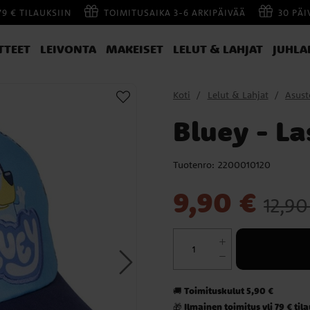
79 € TILAUKSIIN
TOIMITUSAIKA 3-6 ARKIPÄIVÄÄ
30 PÄ
TTEET
LEIVONTA
MAKEISET
LELUT & LAHJAT
JUHLA
Koti
Lelut & Lahjat
Asust
Bluey - La
Tuotenro:
2200010120
Nykyinen hinta
:
9,90 €
Edelli
9,90 €
12,90
Toimituskulut 5,90 €
🚚
Ilmainen toimitus yli 79 € til
🎁