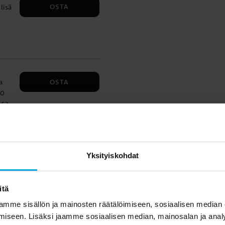
OSTA
lisä
nten
itu
OSTA
a
50
 53
n se
Yksityiskohdat
Liittyvät tuotteet
itä
mme sisällön ja mainosten räätälöimiseen, sosiaalisen median
iseen. Lisäksi jaamme sosiaalisen median, mainosalan ja analy