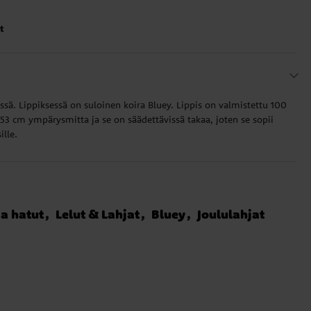
t
issä. Lippiksessä on suloinen koira Bluey. Lippis on valmistettu 100
 53 cm ympärysmitta ja se on säädettävissä takaa, joten se sopii
ille.
ja hatut
Lelut & Lahjat
Bluey
Joululahjat