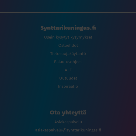
Synttarikuningas.fi
Usein kysytyt kysymykset
Ostoehdot
Tietosuojakäytäntö
Palautusohjeet
ALE
Uutuudet
Inspiraatio
Ota yhteyttä
Asiakaspalvelu
asiakaspalvelu@synttarikuningas.fi