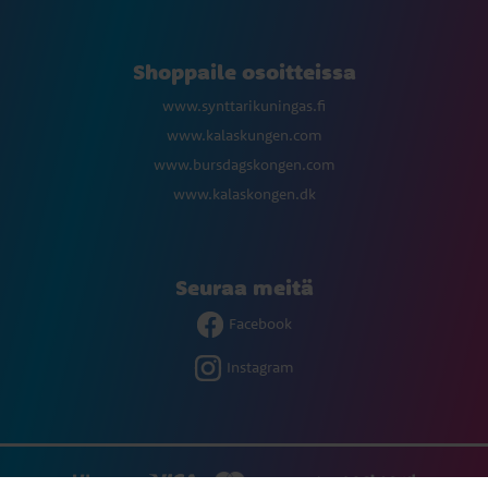
Shoppaile osoitteissa
www.synttarikuningas.fi
www.kalaskungen.com
www.bursdagskongen.com
www.kalaskongen.dk
Seuraa meitä
Facebook
Instagram