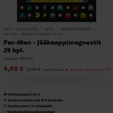
Koti
Lelut & Lahjat
Lahjat
Jääkaappimagneetit
Pac-Man - Jääkaappimagneetit 29 kpl.
Pac-Man - Jääkaappimagneetit
29 kpl.
Tuotenro:
MS65114
Nykyinen hinta
:
4,90 €
Edellinen hinta
:
9,90 €
4,90 €
9,90 €
Varastotuote
:
Tuote on vanhentunut
TUOTE ON VANHENTUNUT
Toimituskulut 5,90 €
🚚
Ilmainen toimitus yli 79 € tilauksiin
🎁
Toimitusaika 3-6 arkipäivää
⏱️
Virallisesti lisensoidut tuotteet
✅