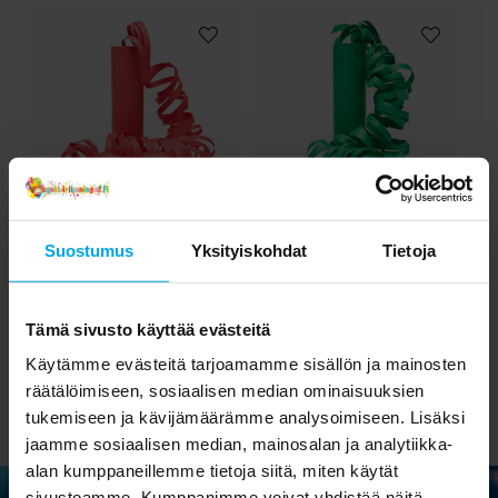
Serpentiinit - Punainen
Serpentiinit - Vihreät
Suostumus
Yksityiskohdat
Tietoja
1,90 €
1,90 €
Hinta
:
1,90 €
Hinta
:
1,90 €
Tämä sivusto käyttää evästeitä
OSTA
OSTA
Käytämme evästeitä tarjoamamme sisällön ja mainosten
räätälöimiseen, sosiaalisen median ominaisuuksien
tukemiseen ja kävijämäärämme analysoimiseen. Lisäksi
jaamme sosiaalisen median, mainosalan ja analytiikka-
alan kumppaneillemme tietoja siitä, miten käytät
sivustoamme. Kumppanimme voivat yhdistää näitä