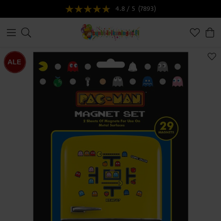
4.8 / 5
(7893)