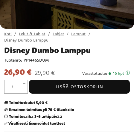
Koti
Lelut & Lahjat
Lahjat
Lamput
Disney Dumbo Lamppu
Disney Dumbo Lamppu
Tuotenro:
PP14465DUM
Nykyinen hinta
:
26,90 €
Edellinen hinta
:
29,90 €
26,90 €
29,90 €
Varastotuote
:
16 kpl
LISÄÄ OSTOSKORIIN
Toimituskulut 5,90 €
🚚
Ilmainen toimitus yli 79 € tilauksiin
🎁
Toimitusaika 3-6 arkipäivää
⏱️
Virallisesti lisensoidut tuotteet
✅