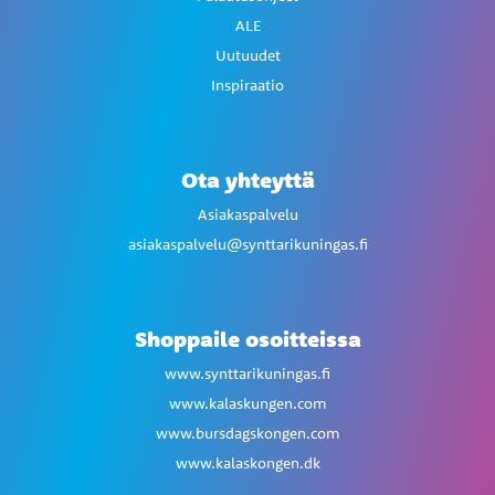
ALE
Uutuudet
Inspiraatio
Ota yhteyttä
Asiakaspalvelu
asiakaspalvelu@synttarikuningas.fi
Shoppaile osoitteissa
www.synttarikuningas.fi
www.kalaskungen.com
www.bursdagskongen.com
www.kalaskongen.dk