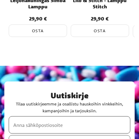
Leijonakuningas Simba
Lilo & Stitch - Lamppu
Lamppu
Stitch
29,90 €
29,90 €
Hinta
:
29,90 €
Hinta
:
29,90 €
OSTA
OSTA
Uutiskirje
Tilaa uutiskirjeemme ja osallistu hauskoihin vinkkeihin,
kampanjoihin ja tarjouksiin.