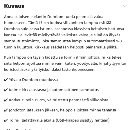
Kuvaus
Anna suloisen elefantin Dumbon tuoda pehmeää valoa
huoneeseen. Tämä 15 cm korkea silikoninen lamppu esittää
Dumboa suloisessa istuma-asennossa klassisen keltaisen hattunsa
kanssa. Se levittää miellyttävää valkoista valoa ja siinä on älykäs
sammutustoiminto, joka sammuttaa lampun automaattisesti 1-3
tunnin kuluttua. Kirkkaus säädetään helposti painamalla päätä.
Kun lamppu on täysin ladattu se toimii ilman johtoa, mikä tekee
siitä helpon sijoittaa minne vain, kuten, yöpöydälle, kirjahyllyyn tai
koristeelliseksi yksityiskohdaksi lastenhuoneeseen.
✔️ Yövalo Dumbon muodossa
✔️ Kolme kirkkaustasoa ja automaattinen sammutus
✔️ Korkeus: noin 15 cm, valmistettu pehmeästä silikonista
✔️ Johdoton latauksen jälkeen, helppo sijoittaa minne tahansa
✔️ Toimii ladattavalla akulla (USB-kaapeli sisältyy hintaan)