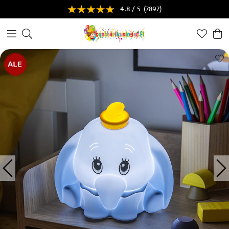
4.8 / 5
(7897)