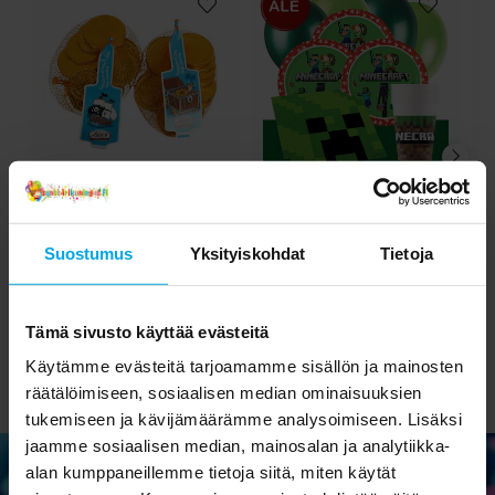
Suklaa kultaraha 15 kpl
Minecraft Juhlasetti 8-
24 hengelle
Suostumus
Yksityiskohdat
Tietoja
3,49 €
18,90 €
Hinta
:
3,49 €
Nykyinen hinta
:
19,90 €
18,90 €
Edellinen hinta
:
19,90 €
OSTA
SIIRRY TUOTESIVULLE
Tämä sivusto käyttää evästeitä
Käytämme evästeitä tarjoamamme sisällön ja mainosten
räätälöimiseen, sosiaalisen median ominaisuuksien
tukemiseen ja kävijämäärämme analysoimiseen. Lisäksi
jaamme sosiaalisen median, mainosalan ja analytiikka-
alan kumppaneillemme tietoja siitä, miten käytät