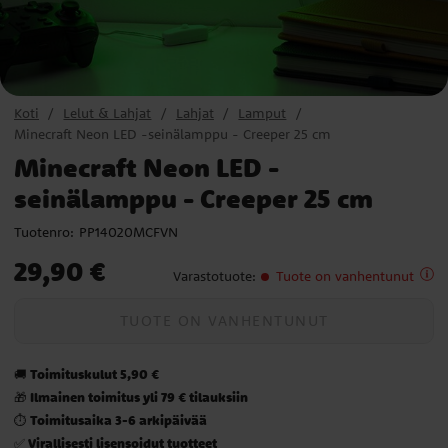
Koti
Lelut & Lahjat
Lahjat
Lamput
Minecraft Neon LED -seinälamppu - Creeper 25 cm
Minecraft Neon LED -
seinälamppu - Creeper 25 cm
Tuotenro:
PP14020MCFVN
Hinta
:
29,90 €
29,90 €
Varastotuote
:
Tuote on vanhentunut
TUOTE ON VANHENTUNUT
Toimituskulut 5,90 €
🚚
Ilmainen toimitus yli 79 € tilauksiin
🎁
Toimitusaika 3-6 arkipäivää
⏱️
Virallisesti lisensoidut tuotteet
✅