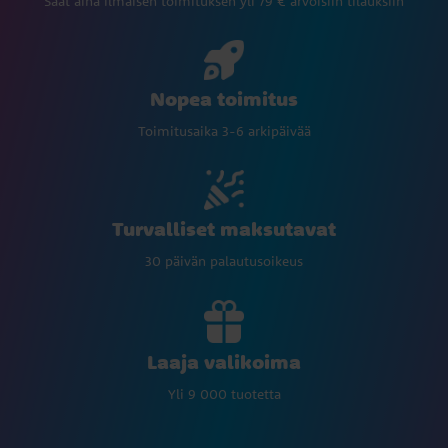
Saat aina ilmaisen toimituksen yli 79 € arvoisiin tilauksiin
Nopea toimitus
Toimitusaika 3-6 arkipäivää
Turvalliset maksutavat
30 päivän palautusoikeus
Laaja valikoima
Yli 9 000 tuotetta