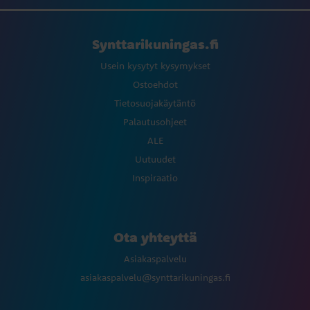
Synttarikuningas.fi
Usein kysytyt kysymykset
Ostoehdot
Tietosuojakäytäntö
Palautusohjeet
ALE
Uutuudet
Inspiraatio
Ota yhteyttä
Asiakaspalvelu
asiakaspalvelu@synttarikuningas.fi