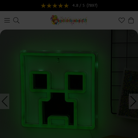
4.8 / 5
(7897)