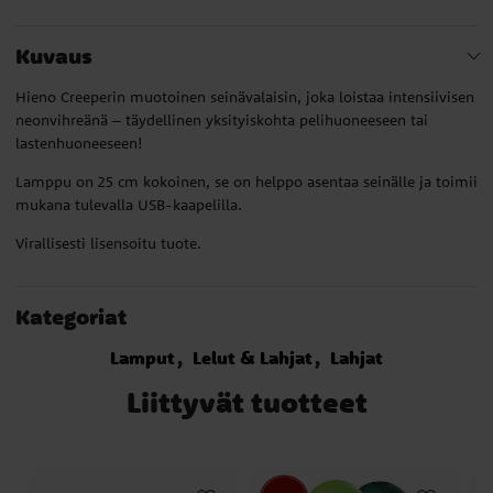
Kuvaus
Hieno Creeperin muotoinen seinävalaisin, joka loistaa intensiivisen
neonvihreänä – täydellinen yksityiskohta pelihuoneeseen tai
lastenhuoneeseen!
Lamppu on 25 cm kokoinen, se on helppo asentaa seinälle ja toimii
mukana tulevalla USB-kaapelilla.
Virallisesti lisensoitu tuote.
Kategoriat
Lamput
Lelut & Lahjat
Lahjat
Liittyvät tuotteet