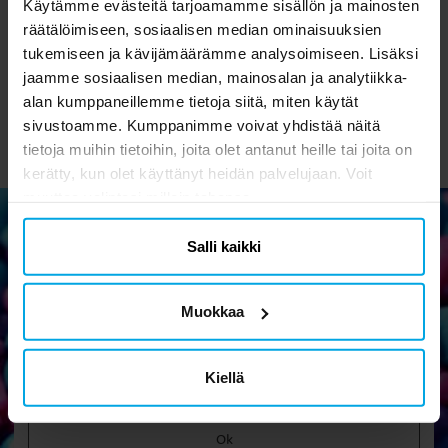
Käytämme evästeitä tarjoamamme sisällön ja mainosten
räätälöimiseen, sosiaalisen median ominaisuuksien
2,90 €
0,49 €
Hinta
:
2,90 €
Hinta
:
0,49 €
tukemiseen ja kävijämäärämme analysoimiseen. Lisäksi
OSTA
OSTA
jaamme sosiaalisen median, mainosalan ja analytiikka-
alan kumppaneillemme tietoja siitä, miten käytät
sivustoamme. Kumppanimme voivat yhdistää näitä
tietoja muihin tietoihin, joita olet antanut heille tai joita on
kerätty, kun olet käyttänyt heidän palvelujaan. Voit
muuttaa valintasi milloin tahansa.
Salli kaikki
Uutiskirje
Tilaa uutiskirjeemme ja osallistu hauskoihin vinkkeihin,
Muokkaa
kampanjoihin ja tarjouksiin.
Kiellä
Ok