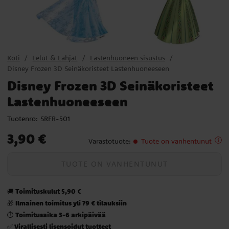
Koti
Lelut & Lahjat
Lastenhuoneen sisustus
Disney Frozen 3D Seinäkoristeet Lastenhuoneeseen
Disney Frozen 3D Seinäkoristeet
Lastenhuoneeseen
Tuotenro:
SRFR-501
Hinta
:
3,90 €
3,90 €
Varastotuote
:
Tuote on vanhentunut
TUOTE ON VANHENTUNUT
Toimituskulut 5,90 €
🚚
Ilmainen toimitus yli 79 € tilauksiin
🎁
Toimitusaika 3-6 arkipäivää
⏱️
Virallisesti lisensoidut tuotteet
✅