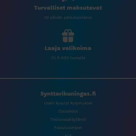
Turvalliset maksutavat
30 päivän palautusoikeus
Laaja valikoima
Yli 9 000 tuotetta
Synttarikuningas.fi
Usein kysytyt kysymykset
Ostoehdot
Tietosuojakäytäntö
Palautusohjeet
ALE