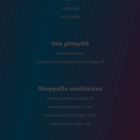
Uutuudet
Inspiraatio
Ota yhteyttä
Asiakaspalvelu
asiakaspalvelu@synttarikuningas.fi
Shoppaile osoitteissa
www.synttarikuningas.fi
www.kalaskungen.com
www.bursdagskongen.com
www.kalaskongen.dk