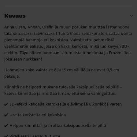
Kuvaus
Anna Elsan, Annan, Olafin ja muun porukan muuttaa lastenhuone
taianomaiseksi talvimaaksi! Tämä ihana seinäkoriste sisältää useita
pienempiä hahmoja eri kokoisina. Valmistettu pehmeästä
vaahtomateriaalista, jossa on kaksi kerrosta, mikä luo kevyen 3D-
efektin. Täydellinen luomaan satumaista tunnelmaa ja Frozen-iloa
jokaiseen nurkkaan!
Hahmojen koko vaihtelee 8 ja 15 cm välillä ja ne ovat 0,5 cm
paksuja.
Kiinnitä ne helposti mukana tulevalla kaksipuolisella teipillä –
kätevä kiinnittää ja irroittaa ilman, että seinä vahingoittuu.
✔️ 3D-efekti kahdella kerroksella elävämpää ulkonäköä varten
✔️ Useita koristeita eri kokoisina
✔️ Helppo kiinnittää ja irrottaa kaksipuolisella teipillä
✔️ Virallisesti lisensoitu tuote