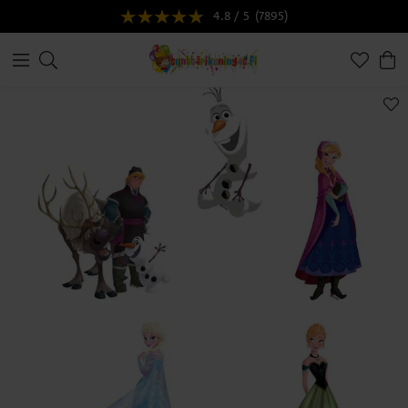
4.8 / 5
(7895)