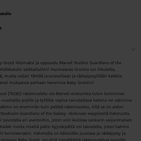
auksiin
t
y Groot ikiomaksi ja uppoudu Marvel Studios Guardians of the
hdikkaisiin seikkailuihin! Hurmaavaa Grootia voi liikutella,
ä, mutta veijari tähtää jousiaseillaan ja sädepyssyillään kaikkia
tanut mukaansa parhaan kaverinsa Baby Grootin!
oot (76282) rakennuslelu vie Marvel-elokuvista tutun toiminnan
-vuotiaille pojille ja tytöille sopiva taivuteltava hahmo on valmiina
hahmo on enemmän kuin pelkkä rakennuslelu, sillä se on aidon
 Studiosin Guardians of the Galaxy ‑elokuvan eeppisestä hahmosta.
taivutella eri asentoihin, joten voit ikuistaa sankarin veijarimaisen
 Kaikki muita niveliä paitsi kyynärpäitä voi taivutella, joten hahmo
n koristeenakin. Hahmolla on käsissään jousiase ja sädepyssy ja
mppani Baby Groot. Jos etsit trendikästä rakennuslelua nuorille