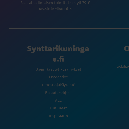
Saat aina ilmaisen toimituksen yli 79 €
arvoisiin tilauksiin
Synttarikuninga
O
s.fi
asiaka
Usein kysytyt kysymykset
Ostoehdot
Tietosuojakäytäntö
Palautusohjeet
ALE
Uutuudet
Inspiraatio