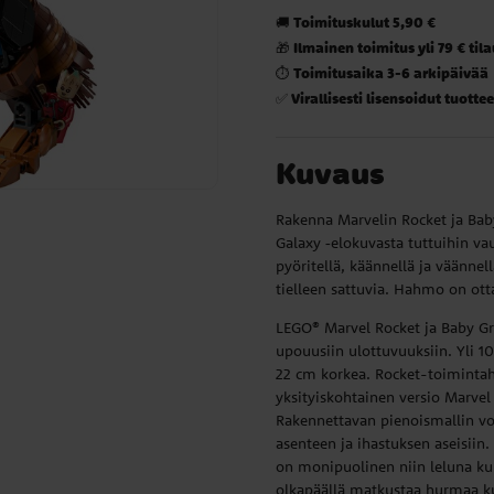
Toimituskulut 5,90 €
🚚
Ilmainen toimitus yli 79 € til
🎁
Toimitusaika 3-6 arkipäivää
⏱️
Virallisesti lisensoidut tuottee
✅
Kuvaus
Rakenna Marvelin Rocket ja Bab
Galaxy ‑elokuvasta tuttuihin vau
pyöritellä, käännellä ja väännell
tielleen sattuvia. Hahmo on ot
LEGO® Marvel Rocket ja Baby Gr
upouusiin ulottuvuuksiin. Yli 10
22 cm korkea. Rocket-toiminta
yksityiskohtainen versio Marvel
Rakennettavan pienoismallin voi 
asenteen ja ihastuksen aseisiin.
on monipuolinen niin leluna kui
olkapäällä matkustaa hurmaa ku