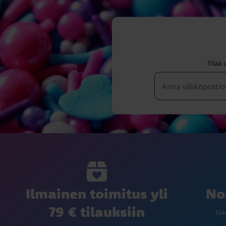
Tilaa 
Ilmainen toimitus yli
No
79 € tilauksiin
Toi