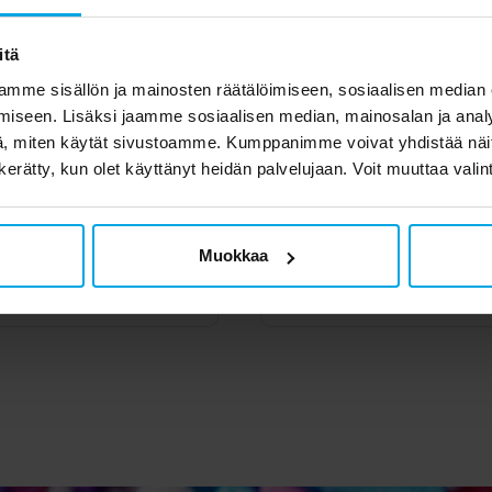
itä
mme sisällön ja mainosten räätälöimiseen, sosiaalisen median
iseen. Lisäksi jaamme sosiaalisen median, mainosalan ja analy
, miten käytät sivustoamme. Kumppanimme voivat yhdistää näitä t
n kerätty, kun olet käyttänyt heidän palvelujaan. Voit muuttaa valin
tman - Rakennettava
LEGO Disney - Ange
tman-hahmo 8+
Muokkaa
49,90 €
84,90 €
Hinta
:
49,90 €
Hinta
:
84,90 €
OSTA
OSTA