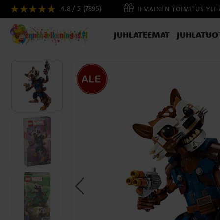
4.8 / 5
(7895)
ILMAINEN TOIMITUS YLI 
JUHLATEEMAT
JUHLATUO