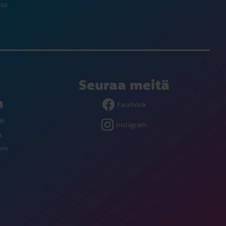
eus
Seuraa meitä
a
Facebook
fi
Instagram
m
com