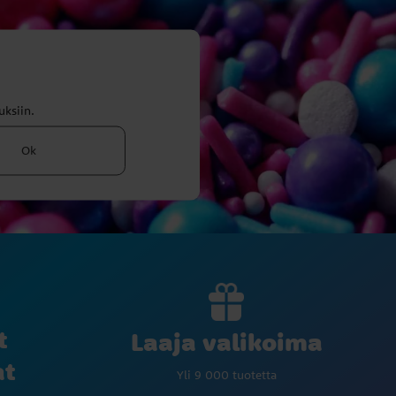
uksiin.
Ok
t
Laaja valikoima
at
Yli 9 000 tuotetta