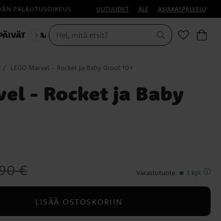
IVÄN PALAUTUSOIKEUS
UUTUUDET
ALE
ASIAKASPALVELU
PÄIVÄT
NAAMIAISET
LEGO Marvel - Rocket ja Baby Groot 10+
el - Rocket ja Baby
inen hinta
:
84,90 €
,90 €
Varastotuote
:
1 kpl
LISÄÄ OSTOSKORIIN