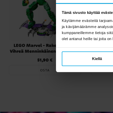
Tämä sivusto käyttää eväste
Käytämme evästeitä tarjoama
ja kävijämäärämme analysoim
kumppaneillemme tietoja siitä
olet antanut heille tai joita o
LEGO Marvel - Rakennettava
LEGO Ba
Vihreä Menninkäinen ‑hahmo 8+
Ba
Kiellä
51,90 €
Hinta
:
51,90 €
OSTA