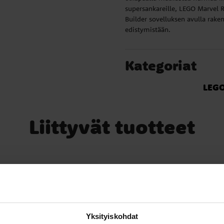
supersankareille, LEGO Marvel R
Builder sovelluksen avulla rake
edistymistään.
Kategoriat
LEG
Liittyvät tuotteet
Yksityiskohdat