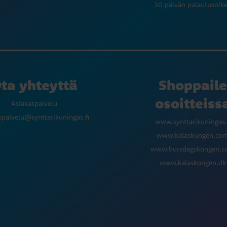
30 päivän palautusoik
ta yhteyttä
Shoppaile
osoitteiss
Asiakaspalvelu
spalvelu@synttarikuningas.fi
www.synttarikuningas.
www.kalaskungen.co
www.bursdagskongen.
www.kalaskongen.dk