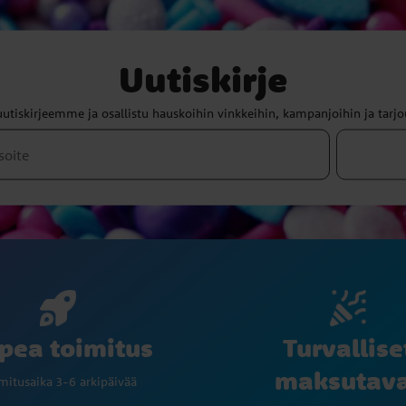
Uutiskirje
uutiskirjeemme ja osallistu hauskoihin vinkkeihin, kampanjoihin ja tarjo
Turvallise
pea toimitus
maksutav
mitusaika 3-6 arkipäivää