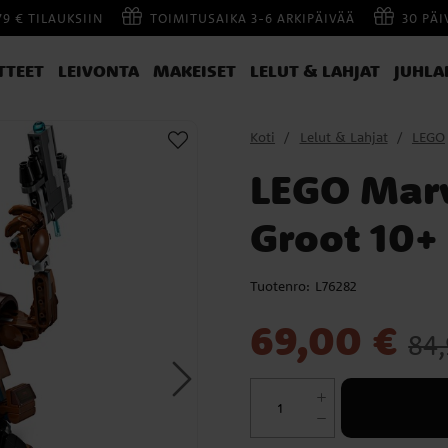
79 € TILAUKSIIN
TOIMITUSAIKA 3-6 ARKIPÄIVÄÄ
30 PÄ
TTEET
LEIVONTA
MAKEISET
LELUT & LAHJAT
JUHLA
Koti
Lelut & Lahjat
LEGO
LEGO Marv
Groot 10+
Tuotenro:
L76282
Nykyinen hinta
:
69,00 €
Edell
69,00 €
84