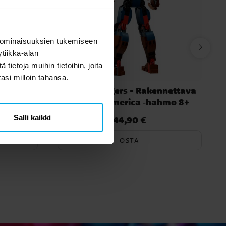
 ominaisuuksien tukemiseen
tiikka-alan
ietoja muihin tietoihin, joita
tasi milloin tahansa.
l 9+
LEGO Avengers - Rakennettava
Captain America ‑hahmo 8+
Salli kaikki
44,90 €
Hinta
:
44,90 €
OSTA