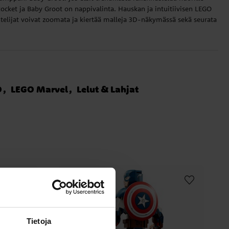
ocket ja Baby Groot on nappivalinta. Hauskan ja intuitiivisen LEGO
ntelijat voivat zoomata ja kiertää malleja 3D-näkymässä sekä seurata
O
LEGO Marvel
Lelut & Lahjat
Tietoja