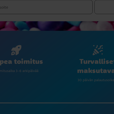
Turvallise
pea toimitus
maksutav
mitusaika 3-6 arkipäivää
30 päivän palautusoik