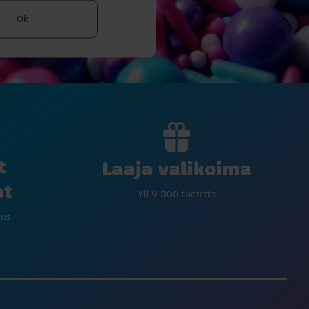
Ok
t
Laaja valikoima
at
Yli 9 000 tuotetta
eus