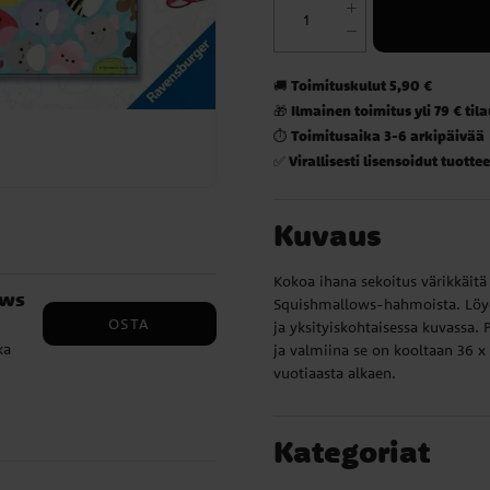
Toimituskulut 5,90 €
🚚
Ilmainen toimitus yli 79 € til
🎁
Toimitusaika 3-6 arkipäivää
⏱️
Virallisesti lisensoidut tuottee
✅
Kuvaus
Kokoa ihana sekoitus värikkäitä
ows
Squishmallows-hahmoista. Löyd
OSTA
ja yksityiskohtaisessa kuvassa.
ka
ja valmiina se on kooltaan 36 x
vuotiaasta alkaen.
Kategoriat
aa