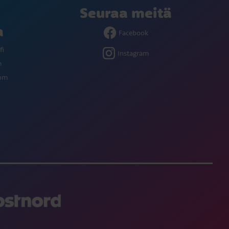
Seuraa meitä
a
Facebook
fi
Instagram
m
com