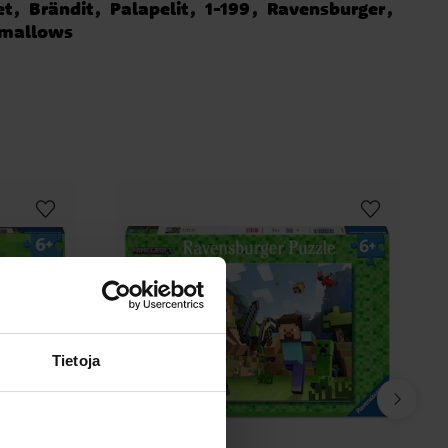
et
Brändit
Palapelit
1-199
Ravensburger
hmallows
Tietoja