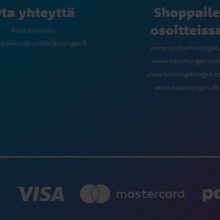
ta yhteyttä
Shoppaile
osoitteiss
Asiakaspalvelu
spalvelu@synttarikuningas.fi
www.synttarikuningas.
www.kalaskungen.co
www.bursdagskongen.
www.kalaskongen.dk