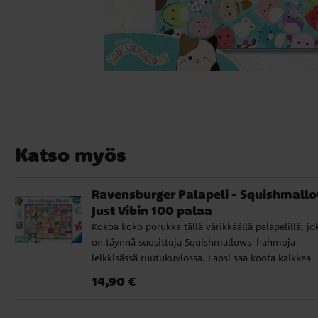
Katso myös
Ravensburger Palapeli - Squishmall
Just Vibin 100 palaa
Kokoa koko porukka tällä värikkäällä palapelillä, jo
on täynnä suosittuja Squishmallows-hahmoja
leikkisässä ruutukuviossa. Lapsi saa koota kaikkea
kissoista ja haista yksisarvisiin tässä "Just Vibin" -
Hinta
:
14,90 €
14,90 €
kuvassa. Palapelissä on 100 hieman suurempaa pal
ja se on kooltaan 36 x 49 cm.