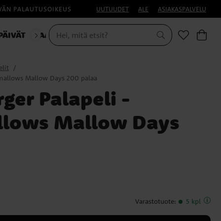
IVÄN PALAUTUSOIKEUS
UUTUUDET
ALE
ASIAKASPALVELU
PÄIVÄT
NAAMIAISET
HALLOWEEN
lit
hmallows Mallow Days 200 palaa
ger Palapeli -
llows Mallow Days
Varastotuote
:
5 kpl