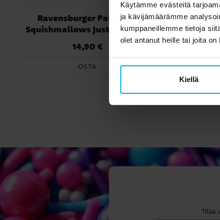
Käytämme evästeitä tarjoama
Ravensburger Palapeli -
Raven
ja kävijämäärämme analysoim
Squishmallows Just Vibin 100
Minecr
kumppaneillemme tietoja siitä
palaa
Adv
olet antanut heille tai joita o
14,90 €
Hinta
:
14,90 €
OSTA
Kiellä
Tilaa 