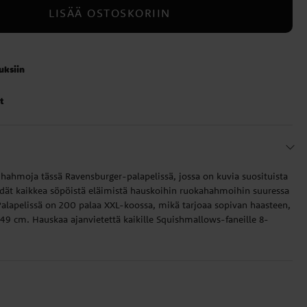
LISÄÄ OSTOSKORIIN
auksiin
t
 hahmoja tässä Ravensburger-palapelissä, jossa on kuvia suosituista
ät kaikkea söpöistä eläimistä hauskoihin ruokahahmoihin suuressa
 Palapelissä on 200 palaa XXL-koossa, mikä tarjoaa sopivan haasteen,
 49 cm. Hauskaa ajanvietettä kaikille Squishmallows-faneille 8-