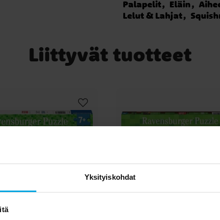
Palapelit
Eläin
Aihe
Lelut & Lahjat
Squis
Liittyvät tuotteet
Yksityiskohdat
itä