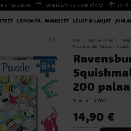
79 € TILAUKSIIN
TOIMITUSAIKA 3-6 ARKIPÄIVÄÄ
30 PÄ
TTEET
LEIVONTA
MAKEISET
LELUT & LAHJAT
JUHLA
Koti
Lelut & Lahjat
Palape
Ravensburger Palapeli - Squis
Ravensbur
Squishma
200 palaa
Tuotenro:
10113392
Hinta
:
14,90 €
14,90 €