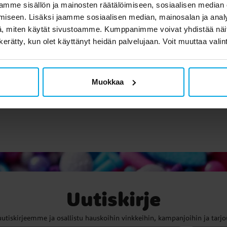
mme sisällön ja mainosten räätälöimiseen, sosiaalisen median
sburger Palapeli -
Ravensburger Minecraft
iseen. Lisäksi jaamme sosiaalisen median, mainosalan ja analy
aft Architecture and
- Hirviöt 100 pal
, miten käytät sivustoamme. Kumppanimme voivat yhdistää näitä t
enture 150 palaa
n kerätty, kun olet käyttänyt heidän palvelujaan. Voit muuttaa valin
14,90 €
14,90 €
Hinta
:
14,90 €
Hinta
:
14,90 €
OSTA
OSTA
Muokkaa
Uutiskirje
uutiskirjeemme ja osallistu hauskoihin vinkkeihin, kampanjoihin ja tarjo