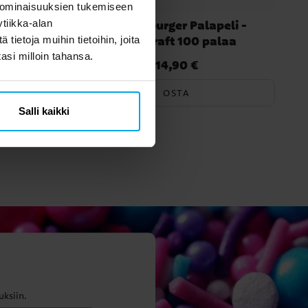
 ominaisuuksien tukemiseen
 Palapeli
Ravensburger Palapeli -
tiikka-alan
aa
Minecraft 100 palaa
ietoja muihin tietoihin, joita
tasi milloin tahansa.
14,90 €
Hinta
:
14,90 €
OSTA
Salli kaikki
uksiin.