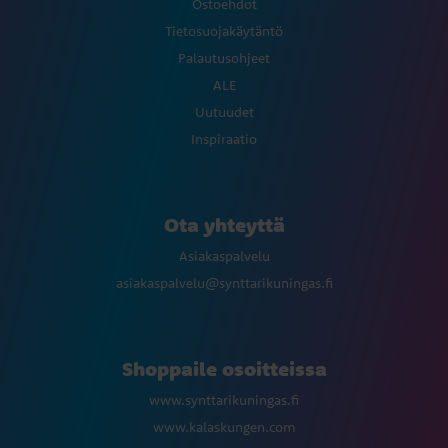
Ostoehdot
Tietosuojakäytäntö
Palautusohjeet
ALE
Uutuudet
Inspiraatio
Ota yhteyttä
Asiakaspalvelu
asiakaspalvelu@synttarikuningas.fi
Shoppaile osoitteissa
www.synttarikuningas.fi
www.kalaskungen.com