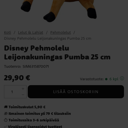
Koti
Lelut & Lahjat
Pehmolelut
Disney Pehmolelu Leijonakuningas Pumba 25 cm
Disney Pehmolelu
Leijonakuningas Pumba 25 cm
Tuotenro:
SIM6315870071
Hinta
:
29,90 €
29,90 €
Varastotuote
:
6 kpl
LISÄÄ OSTOSKORIIN
Toimituskulut 5,90 €
🚚
Ilmainen toimitus yli 79 € tilauksiin
🎁
Toimitusaika 3-6 arkipäivää
⏱️
Virallisesti lisensoidut tuotteet
✅