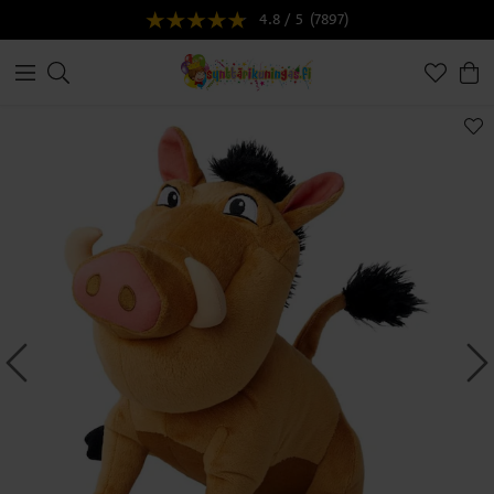
4.8 / 5
(7897)