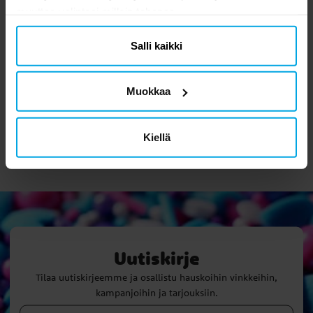
muuttaa valintasi milloin tahansa.
Nalle Puh
Salli kaikki
Kakunkoristelusetti
12,90 €
Hinta
:
12,90 €
Muokkaa
OSTA
Kiellä
Uutiskirje
Tilaa uutiskirjeemme ja osallistu hauskoihin vinkkeihin,
kampanjoihin ja tarjouksiin.