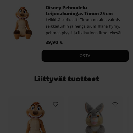
Disney Pehmolelu
Leijonakuningas Timon 25 cm
Leikkisä surikaatti Timon on aina valmis
seikkailuihin ja hengailuun! Ihana hymy,
pehmeä plyysi ja ilkikurinen ilme tekevät
hänestä täydellisen kaverin kaikille
Hinta
29,90 €
:
29,90 €
Leijonakuningas-faneille. - Koko: 25 cm. -
Materiaali: 100 % polyesteri - Virallisesti
OSTA
lisensoitu tuote
Liittyvät tuotteet