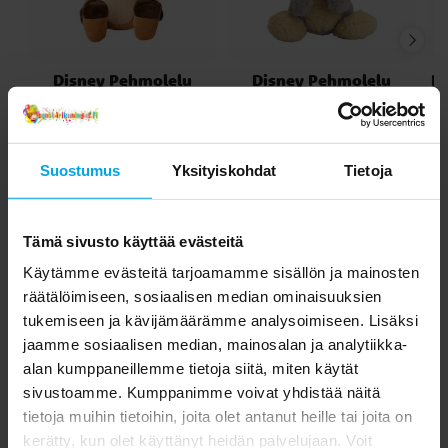
Disney Pehmolelu
Disney Pehmolelu
Di
Leijonakuningas Timon
Bambi Töpö 25 cm
S
25 cm
29,90 €
29,90 €
Hinta
:
29,90 €
Hinta
:
29,90 €
Suostumus
Yksityiskohdat
Tietoja
OSTA
OSTA
Tämä sivusto käyttää evästeitä
Toiset asiakkaat ostivat myös
Käytämme evästeitä tarjoamamme sisällön ja mainosten
räätälöimiseen, sosiaalisen median ominaisuuksien
tukemiseen ja kävijämäärämme analysoimiseen. Lisäksi
jaamme sosiaalisen median, mainosalan ja analytiikka-
alan kumppaneillemme tietoja siitä, miten käytät
sivustoamme. Kumppanimme voivat yhdistää näitä
tietoja muihin tietoihin, joita olet antanut heille tai joita on
kerätty, kun olet käyttänyt heidän palvelujaan. Voit