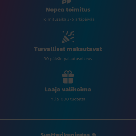
Nopea toimitus
Toimitusaika 3-6 arkipäivää
Turvalliset maksutavat
30 päivän palautusoikeus
Laaja valikoima
Yli 9 000 tuotetta
Synttarikuningas.fi