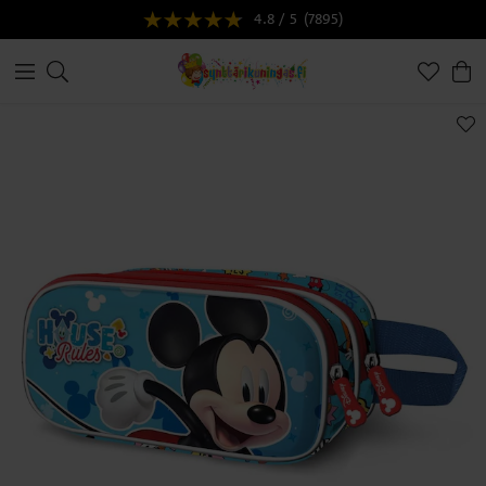
4.8 / 5
(7895)