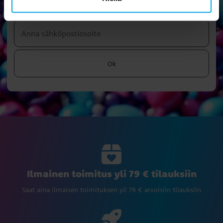
kampanjoihin ja tarjouksiin.
Ok
Ilmainen toimitus yli 79 € tilauksiin
Saat aina ilmaisen toimituksen yli 79 € arvoisiin tilauksiin