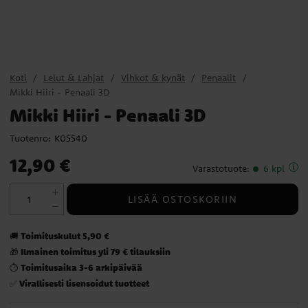
Koti
Lelut & Lahjat
Vihkot & kynät
Penaalit
Mikki Hiiri - Penaali 3D
Mikki Hiiri - Penaali 3D
Tuotenro:
K05540
Hinta
:
12,90 €
12,90 €
Varastotuote
:
6 kpl
LISÄÄ OSTOSKORIIN
Toimituskulut 5,90 €
🚚
Ilmainen toimitus yli 79 € tilauksiin
🎁
Toimitusaika 3-6 arkipäivää
⏱️
Virallisesti lisensoidut tuotteet
✅