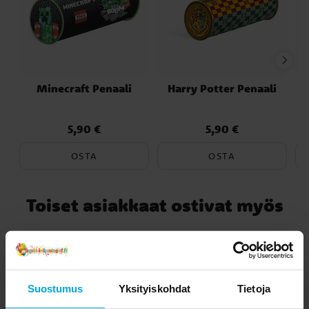
Minecraft Penaali
Harry Potter Penaali
5,90 €
5,90 €
Hinta
:
5,90 €
Hinta
:
5,90 €
OSTA
OSTA
Toiset asiakkaat ostivat myös
Suostumus
Yksityiskohdat
Tietoja