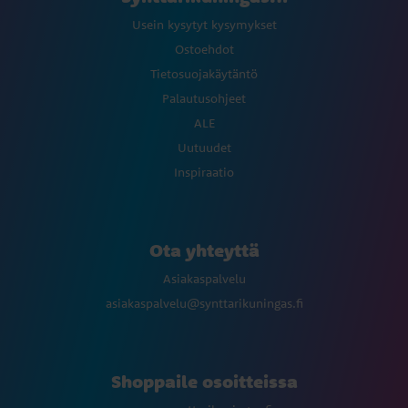
Usein kysytyt kysymykset
Ostoehdot
Tietosuojakäytäntö
Palautusohjeet
ALE
Uutuudet
Inspiraatio
Ota yhteyttä
Asiakaspalvelu
asiakaspalvelu@synttarikuningas.fi
Shoppaile osoitteissa