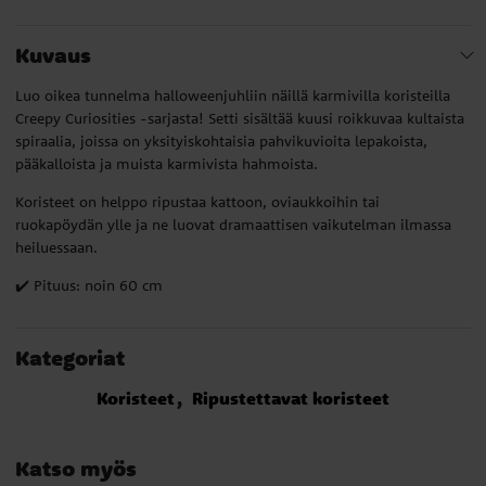
Kuvaus
Luo oikea tunnelma halloweenjuhliin näillä karmivilla koristeilla
Creepy Curiosities -sarjasta! Setti sisältää kuusi roikkuvaa kultaista
spiraalia, joissa on yksityiskohtaisia pahvikuvioita lepakoista,
pääkalloista ja muista karmivista hahmoista.
Koristeet on helppo ripustaa kattoon, oviaukkoihin tai
ruokapöydän ylle ja ne luovat dramaattisen vaikutelman ilmassa
heiluessaan.
✔️ Pituus: noin 60 cm
Kategoriat
Koristeet
Ripustettavat koristeet
Katso myös