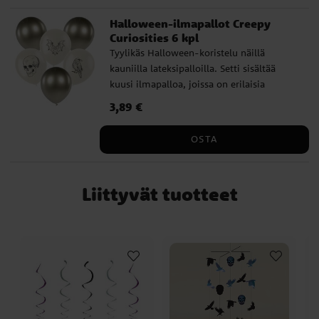
Halloween-ilmapallot Creepy
Curiosities 6 kpl
Tyylikäs Halloween-koristelu näillä
kauniilla lateksipalloilla. Setti sisältää
kuusi ilmapalloa, joissa on erilaisia
painettuja kuvioita – täydellisiä oikean
Hinta
3,89 €
:
3,89 €
tunnelman luomiseen. Ilmapallot voidaan
täyttää heliumilla tai ilmalla ja ne sopivat
OSTA
sekä sisä- että ulkokäyttöön. ✔️ Halkaisija:
noin 30 cm täytettynä ✔️ Valmistettu 100
% lateksista
Liittyvät tuotteet