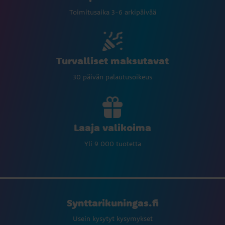
Toimitusaika 3-6 arkipäivää
Turvalliset maksutavat
30 päivän palautusoikeus
Laaja valikoima
Yli 9 000 tuotetta
Synttarikuningas.fi
Usein kysytyt kysymykset