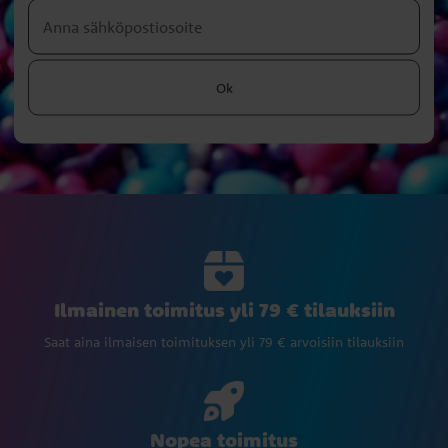
Ok
Ilmainen toimitus yli 79 € tilauksiin
Saat aina ilmaisen toimituksen yli 79 € arvoisiin tilauksiin
Nopea toimitus