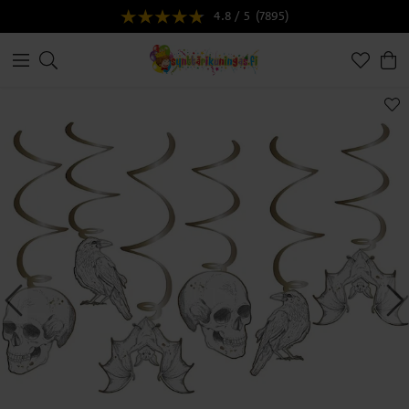
4.8 / 5
(7895)