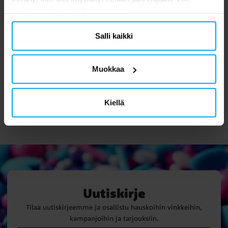
muuttaa valintasi milloin tahansa.
Salli kaikki
Muoviliina - Musta
Korpin luuranko 18,5 cm
137x274 cm
3,89 €
3,79 €
Hinta
:
3,89 €
Hinta
:
3,79 €
Muokkaa
OSTA
OSTA
Kiellä
Uutiskirje
Tilaa uutiskirjeemme ja osallistu hauskoihin vinkkeihin,
kampanjoihin ja tarjouksiin.