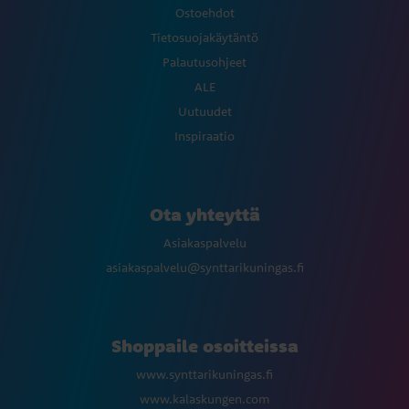
Ostoehdot
Tietosuojakäytäntö
Palautusohjeet
ALE
Uutuudet
Inspiraatio
Ota yhteyttä
Asiakaspalvelu
asiakaspalvelu@synttarikuningas.fi
Shoppaile osoitteissa
www.synttarikuningas.fi
www.kalaskungen.com