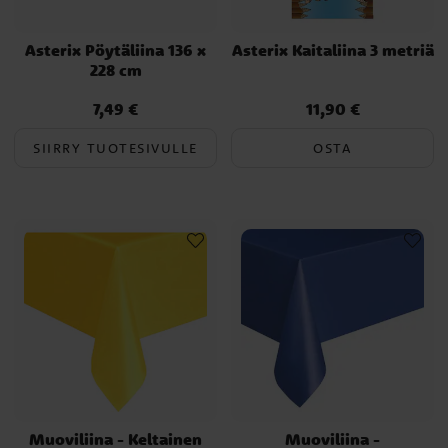
Asterix Pöytäliina 136 x
Asterix Kaitaliina 3 metriä
228 cm
7,49 €
11,90 €
Hinta
:
7,49 €
Hinta
:
11,90 €
SIIRRY TUOTESIVULLE
OSTA
Muoviliina - Keltainen
Muoviliina -