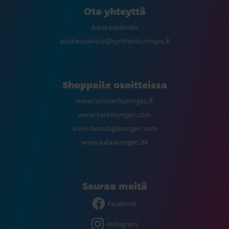
Ota yhteyttä
Asiakaspalvelu
asiakaspalvelu@synttarikuningas.fi
Shoppaile osoitteissa
www.synttarikuningas.fi
www.kalaskungen.com
www.bursdagskongen.com
www.kalaskongen.dk
Seuraa meitä
Facebook
Instagram