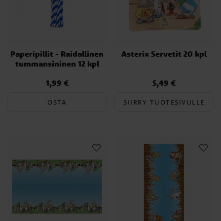
Paperipillit - Raidallinen
Asterix Servetit 20 kpl
tummansininen 12 kpl
1,99 €
5,49 €
Hinta
:
1,99 €
Hinta
:
5,49 €
OSTA
SIIRRY TUOTESIVULLE