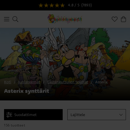
4.8 / 5
(7893)
Koti
Juhlateemat
Lastenkutsujen teemat
Asterix
Asterix synttärit
Suodattimet
Lajittele
156 tuotteet