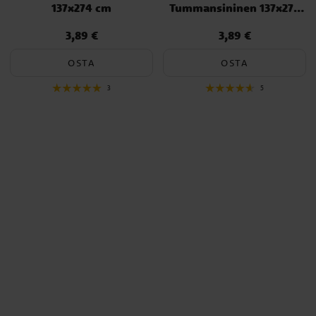
137x274 cm
Tummansininen 137x274
cm
3,89 €
3,89 €
Hinta
:
3,89 €
Hinta
:
3,89 €
OSTA
OSTA
3
5