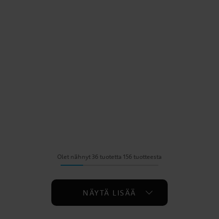
Olet nähnyt 36 tuotetta 156 tuotteesta
NÄYTÄ LISÄÄ