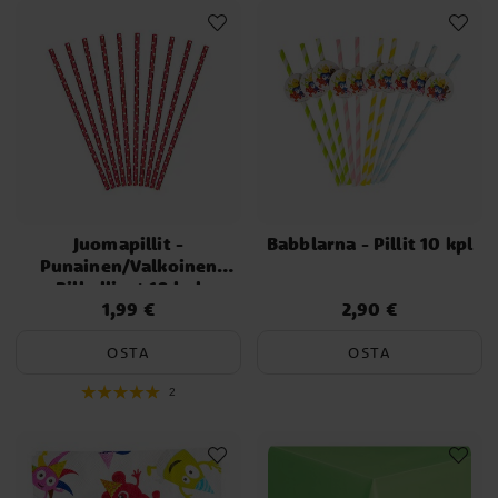
Juomapillit -
Babblarna - Pillit 10 kpl
Punainen/Valkoinen
Pilkulliset 10 kpl
1,99 €
2,90 €
Hinta
:
1,99 €
Hinta
:
2,90 €
OSTA
OSTA
2