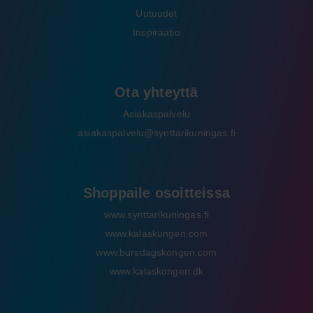
Uutuudet
Inspiraatio
Ota yhteyttä
Asiakaspalvelu
asiakaspalvelu@synttarikuningas.fi
Shoppaile osoitteissa
www.synttarikuningas.fi
www.kalaskungen.com
www.bursdagskongen.com
www.kalaskongen.dk