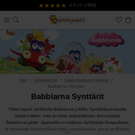
4.8 / 5
(7893)
Koti
Juhlateemat
Lastenkutsujen teemat
Babblarna Synttärit
Babblarna Synttärit
Yllätä lapset värikkäillä Babblarna-juhlilla! Synttärikuninkaalta
löydät kaiken, mitä tarvitset järjestääksesi ikimuistoiset
Babblarna-juhlat. Saatavilla on kaikkea värikkäistä ilmapalloista
ja koristeista käytännöllisiin kattaustarvikkeisiin, joissa on Babba,