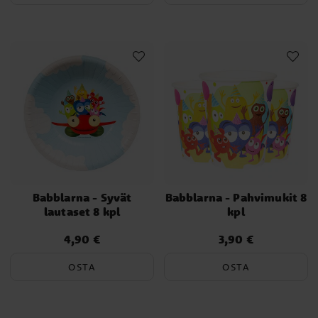
hamoille julkaistiin vuonna 1990 ja Tisell, Schubert ja Hagstrand
päivittivät ne vuonna 2006. Sen jälkeen hahmot saivat uusia
muotoja ja värejä. Mutta mikä Karlstadmodellen tarkalleen ottaen
on? Kyllä, se on koulutusmalli henkilöille, joilla on kieli-, puhe- tai
kommunikaatiovaikeuksia. Johanssonin hahmot Babba, Bibbi,
Bobbo, Diddi, Dadda ja Doddo kehitettiin 1980-luvulla, jotta
lapset oppisivat eri kieliäänteitä. Lapsia pyydettiin jäljittelemään
Babblarna -hahmojen ääniä/nimiä ja oppimaan näin käyttämään
äänteitä ja melodiaa omalla kielellään.
Nykyään konseptia käytetään opetustoiminnassa monissa
esikouluissa, ja Babblarna YouTube -kanavalla on (11.11.2022)
445 000 tilaajaa ja lähes MILJARDI katselukertaa!
Babblarna - Syvät
Babblarna - Pahvimukit 8
lautaset 8 kpl
kpl
4,90 €
3,90 €
Hinta
:
4,90 €
Hinta
:
3,90 €
OSTA
OSTA