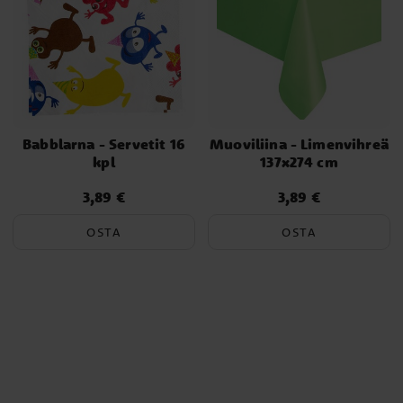
Babblarna - Servetit 16
Muoviliina - Limenvihreä
kpl
137x274 cm
3,89 €
3,89 €
Hinta
:
3,89 €
Hinta
:
3,89 €
OSTA
OSTA