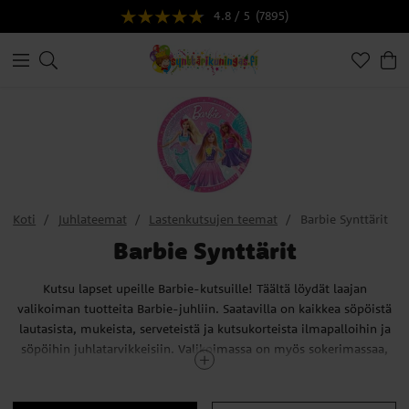
4.8 / 5
(7895)
Koti
Juhlateemat
Lastenkutsujen teemat
Barbie Synttärit
Barbie Synttärit
Kutsu lapset upeille Barbie-kutsuille! Täältä löydät laajan
valikoiman tuotteita Barbie-juhliin. Saatavilla on kaikkea söpöistä
lautasista, mukeista, serveteistä ja kutsukorteista ilmapalloihin ja
söpöihin juhlatarvikkeisiin. Valikoimassa on myös sokerimassaa,
strösseleitä, kakkukynttilöitä ja muita juhlallisia
leivontatarvikkeita, jotka sopivat täydellisesti Barbie-