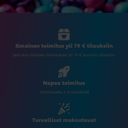
Ilmainen toimitus yli 79 € tilauksiin
Saat aina ilmaisen toimituksen yli 79 € arvoisiin tilauksiin
Nopea toimitus
Toimitusaika 3-6 arkipäivää
Turvalliset maksutavat