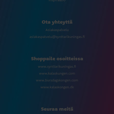
Ota yhteyttä
Asiakaspalvelu
asiakaspalvelu@synttarikuningas.fi
Shoppaile osoitteissa
www.synttarikuningas.fi
www.kalaskungen.com
www.bursdagskongen.com
www.kalaskongen.dk
Seuraa meitä