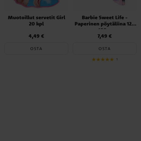
Muotoillut servetit Girl
Barbie Sweet Life -
20 kpl
Paperinen pöytäliina 120
x 180 cm
4,49 €
7,49 €
Hinta
:
4,49 €
Hinta
:
7,49 €
OSTA
OSTA
1