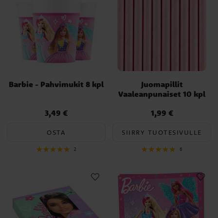
Barbie - Pahvimukit 8 kpl
Juomapillit
Vaaleanpunaiset 10 kpl
3,49 €
1,99 €
Hinta
:
3,49 €
Hinta
:
1,99 €
OSTA
SIIRRY TUOTESIVULLE
2
6