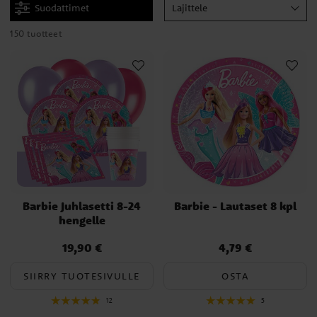
lastenkutsuille. Entäpä jos yllättäisit syntymäpäivälapsen kauniilla
Suodattimet
Lajittele
Barbie-kakulla? Löydät kakkuvuoan täältä meiltä!
150 tuotteet
Kuka on Barbie?
Barbien valmistaja on Mattel, joka on yksi maailman suurimmista
leluvalmistajista. Nukelle on saatavilla erilaisia vaatteita ja
tarvikkeita. Mutta se ei lopu tähän, vaan Barbielle on myös
nukkekoteja, autoja ja kodinhoitotarvikkeita.
Tiesitkin varmaan jo, että Barbie on nukke. Mutta tiesitkö, että
Barbie lanseerattiin vuonna 1959 ja että Barbien koko nimi on
Barbara Millicent Roberts? Toinen hauska seikka on se, että osa
Barbeista, jotka on mallinnettu oikeista ihmisistä.
Barbie Juhlasetti 8-24
Barbie - Lautaset 8 kpl
hengelle
19,90 €
4,79 €
Hinta
:
19,90 €
Hinta
:
4,79 €
SIIRRY TUOTESIVULLE
OSTA
12
5