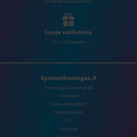
30 päivän palautusoikeus
Laaja valikoima
Yli 9 000 tuotetta
Synttarikuningas.fi
Usein kysytyt kysymykset
Ostoehdot
Tietosuojakäytäntö
Palautusohjeet
ALE
Uutuudet
Inspiraatio