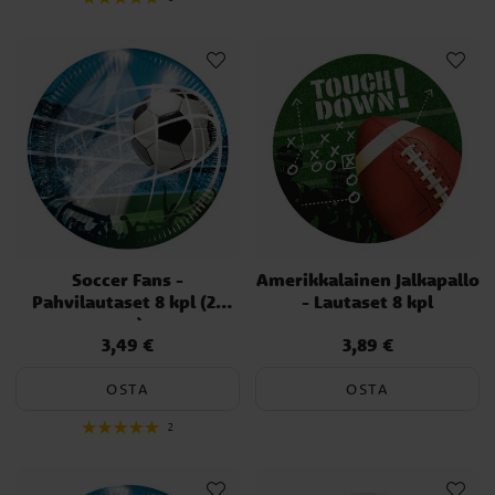
Soccer Fans -
Amerikkalainen Jalkapallo
Pahvilautaset 8 kpl (23
- Lautaset 8 kpl
cm)
3,49 €
3,89 €
Hinta
:
3,49 €
Hinta
:
3,89 €
OSTA
OSTA
2