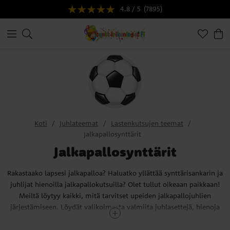
4.8 / 5
(7895)
Koti
Juhlateemat
Lastenkutsujen teemat
Jalkapallosynttärit
Jalkapallosynttärit
Rakastaako lapsesi jalkapalloa? Haluatko yllättää synttärisankarin ja
juhlijat hienoilla jalkapallokutsuilla? Olet tullut oikeaan paikkaan!
Meiltä löytyy kaikki, mitä tarvitset upeiden jalkapallojuhlien
järjestämiseen. Löydät valikoimasta valmiita juhlasettejä, hienoja
lautasia, pahvimukeja, pöytäliinoja, ilmapalloja ja hauskoja
jalkapalloaiheisia koristeita. Tietenkin meillä on valikoimadsa