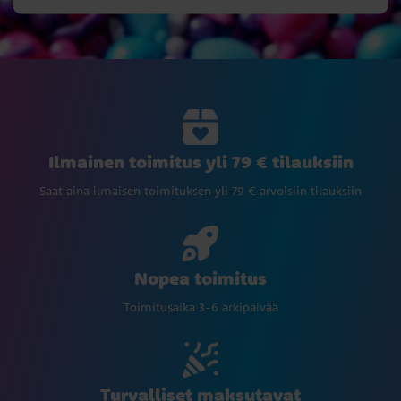
Ilmainen toimitus yli 79 € tilauksiin
Saat aina ilmaisen toimituksen yli 79 € arvoisiin tilauksiin
Nopea toimitus
Toimitusaika 3-6 arkipäivää
Turvalliset maksutavat