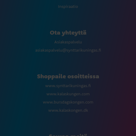
Inspiraatio
Ota yhteyttä
Asiakaspalvelu
asiakaspalvelu@synttarikuningas.fi
Shoppaile osoitteissa
www.synttarikuningas.fi
www.kalaskungen.com
www.bursdagskongen.com
www.kalaskongen.dk