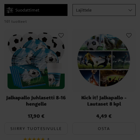
myös kakkukuvia, strösseleitä, kakkukoristeita ja muita hauskoja
Suodattimet
Lajittele
leivontatarvikkeita, jotka sopivat täydellisesti kakkujen ja muiden
herkkujen leipomiseen jalkapallojuhliin!
161 tuotteet
Jalkapallo Juhlasetti 8-16
Kick it! Jalkapallo -
hengelle
Lautaset 8 kpl
17,90 €
4,49 €
Hinta
:
17,90 €
Hinta
:
4,49 €
SIIRRY TUOTESIVULLE
OSTA
8