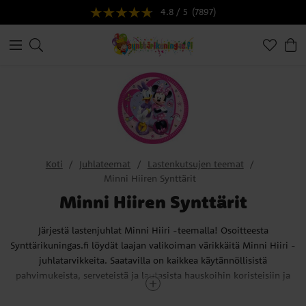
4.8 / 5
(7897)
Koti
Juhlateemat
Lastenkutsujen teemat
Minni Hiiren Synttärit
Minni Hiiren Synttärit
Järjestä lastenjuhlat Minni Hiiri -teemalla! Osoitteesta
Synttärikuningas.fi löydät laajan valikoiman värikkäitä Minni Hiiri -
juhlatarvikkeita. Saatavilla on kaikkea käytännöllisistä
pahvimukeista, serveteistä ja lautasista hauskoihin koristeisiin ja
ilmapalloihin Minnin kuvalla. Teetkö kakun juhliin?
Suosittelemme, että tutustut ihaniin kakkukoristeisiin ja