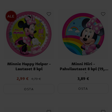
Minnie Happy Helper -
Minni Hiiri -
Lautaset 8 kpl
Pahvilautaset 8 kpl (19,5
cm)
2,99 €
3,89 €
Nykyinen hinta
:
Hinta
:
3,89 €
4,79 €
2,99 €
Edellinen hinta
:
4,79 €
OSTA
OSTA