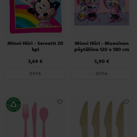
Minni Hiiri - Servetit 20
Minni Hiiri - Muovinen
kpl
pöytäliina 120 x 180 cm
3,69 €
5,90 €
Hinta
:
3,69 €
Hinta
:
5,90 €
OSTA
OSTA