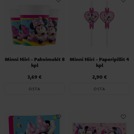
Minni Hiiri - Pahvimukit 8
Minni Hiiri - Paperipillit 4
kpl
kpl
3,69 €
2,90 €
Hinta
:
3,69 €
Hinta
:
2,90 €
OSTA
OSTA