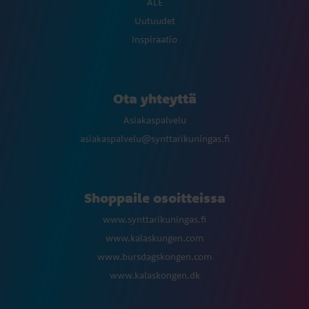
ALE
Uutuudet
Inspiraatio
Ota yhteyttä
Asiakaspalvelu
asiakaspalvelu@synttarikuningas.fi
Shoppaile osoitteissa
www.synttarikuningas.fi
www.kalaskungen.com
www.bursdagskongen.com
www.kalaskongen.dk