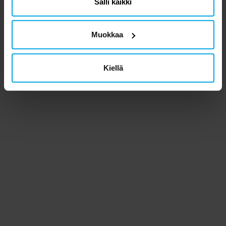
Salli kaikki
Muokkaa
Kiellä