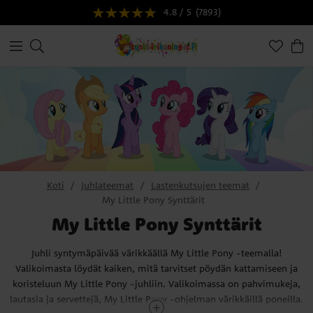
4.8 / 5
(7893)
Koti
Juhlateemat
Lastenkutsujen teemat
My Little Pony Synttärit
My Little Pony Synttärit
Juhli syntymäpäivää värikkäällä My Little Pony -teemalla!
Valikoimasta löydät kaiken, mitä tarvitset pöydän kattamiseen ja
koristeluun My Little Pony -juhliin. Valikoimassa on pahvimukeja,
lautasia ja servettejä, My Little Pony -ohjelman värikkäillä poneilla.