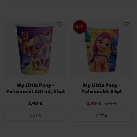
My Little Pony -
My Little Pony -
Pahvimukit 220 ml, 8 kpl
Pahvimukit 8 kpl
3,49 €
2,49 €
Hinta
:
3,49 €
Nykyinen hinta
:
3,49 €
2,49 €
Edellinen hinta
:
3,49 €
OSTA
OSTA