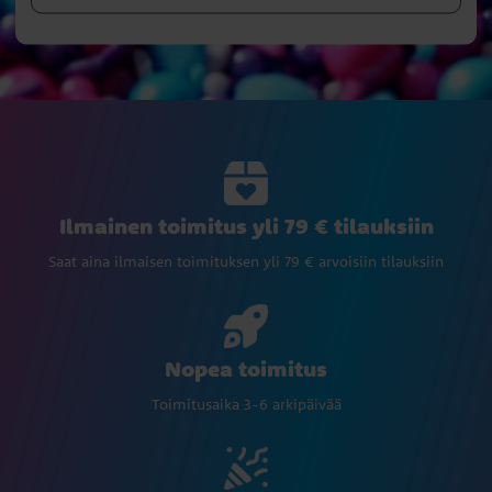
Ilmainen toimitus yli 79 € tilauksiin
Saat aina ilmaisen toimituksen yli 79 € arvoisiin tilauksiin
Nopea toimitus
Toimitusaika 3-6 arkipäivää