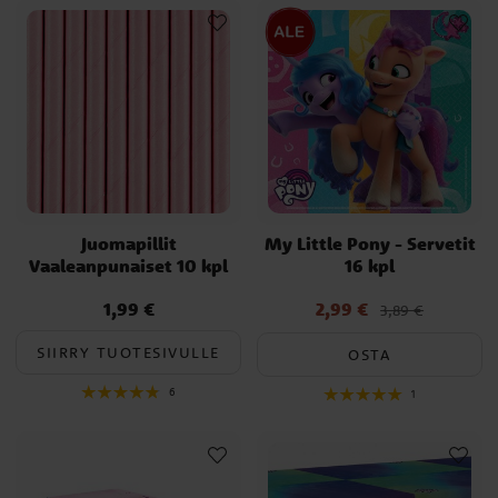
Juomapillit
My Little Pony - Servetit
Vaaleanpunaiset 10 kpl
16 kpl
1,99 €
2,99 €
Hinta
:
1,99 €
Nykyinen hinta
:
3,89 €
2,99 €
Edellinen hinta
:
3,89 €
SIIRRY TUOTESIVULLE
OSTA
6
1