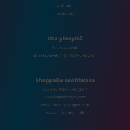
Uutuudet
Inspiraatio
Ota yhteyttä
Asiakaspalvelu
asiakaspalvelu@synttarikuningas.fi
Shoppaile osoitteissa
www.synttarikuningas.fi
www.kalaskungen.com
www.bursdagskongen.com
www.kalaskongen.dk