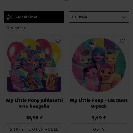
Entä sinä? Muistathan ilmapallot? Valikoimassa on lateksi-, folio-
ja numeroilmapalloja, jotka sopivat täydellisesti My Little Pony -
teeman lastenjuhliin. Valikoimassa on tietenkin myös heliumia ja
Suodattimet
Lajittele
muita käteviä ilmapallotarvikkeita.
127 tuotteet
My Little Pony Juhlasetti
My Little Pony - Lautaset
8-16 hengelle
8-pack
18,90 €
4,49 €
Hinta
:
18,90 €
Hinta
:
4,49 €
SIIRRY TUOTESIVULLE
OSTA