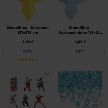
Muoviliina - Keltainen
Muoviliina -
137x274 cm
Vaaleansininen 137x274
cm
3,89 €
3,89 €
Hinta
:
3,89 €
Hinta
:
3,89 €
OSTA
OSTA
3