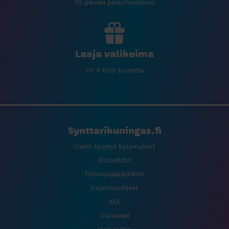
30 päivän palautusoikeus
Laaja valikoima
Yli 9 000 tuotetta
Synttarikuningas.fi
Usein kysytyt kysymykset
Ostoehdot
Tietosuojakäytäntö
Palautusohjeet
ALE
Uutuudet