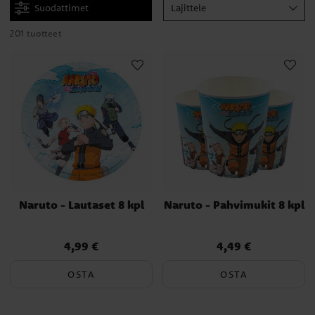
Suodattimet
Lajittele
Tämä sarja, josta on tullut yksi parhaiten myydyistä mangasarjoista
historiassa, on vanginnut lukijat ja katsojat ympäri maailmaa
201 tuotteet
hahmojen kehityksellä, jännittävillä tarinoilla ja
toimintakohtauksilla. Narutoa ylistetään sen käytöstä
kulttuuriviittauksista japanilaisesta mytologiasta sekä
konfutselaisuudesta, mikä antaa sarjalle syvyyttä ja kypsyyttä, jota
fanit arvostavat ympäri maailmaa.
Valikoimastamme löydät tuotteita, jotka heijastavat Naruton
maailmaa ja henkeä. Meillä on kaikkea lautasista ja pahvimukeista
servetteihin ja pöytäliinoihin, jotka luovat tunnetta hauskasta
ninja-maailmasta. Tuotteemme antavat juhliisi tunteen Naruton
seikkailullisesta ja rohkeasta maailmasta.
Naruto - Lautaset 8 kpl
Naruto - Pahvimukit 8 kpl
Naruto-teeman täydentämiseksi suosittelemme yhdistämään
tuotteitamme teeman koristeisiin. Käytä sinisiä ilmapalloja ja
4,99 €
4,49 €
Hinta
:
4,99 €
Hinta
:
4,49 €
serpentiiniä luodaksesi sarjan hengelle ja väreille uskollinen
tunnelma.
OSTA
OSTA
Hauska vinkki on järjestää pelejä ja aktiviteetteja, jotka ovat saneet
inspiraationsa ninja-teemasta. Tai järjestä ninjaleikkiä, jossa lapset