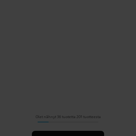
Olet nähnyt 36 tuotetta 201 tuotteesta