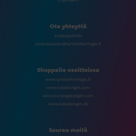
Inspiraatio
Ota yhteyttä
Asiakaspalvelu
asiakaspalvelu@synttarikuningas.fi
Shoppaile osoitteissa
www.synttarikuningas.fi
www.kalaskungen.com
www.bursdagskongen.com
www.kalaskongen.dk
Seuraa meitä