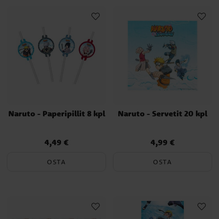
voivat käyttää "ninja-taitojaan" löytääkseen piilotettuja aarteita?
Toivomme, että Naruto-teemamme tuo jännitystä ja seikkailua
seuraaviin
Naruto - Paperipillit 8 kpl
Naruto - Servetit 20 kpl
4,49 €
4,99 €
Hinta
:
4,49 €
Hinta
:
4,99 €
OSTA
OSTA