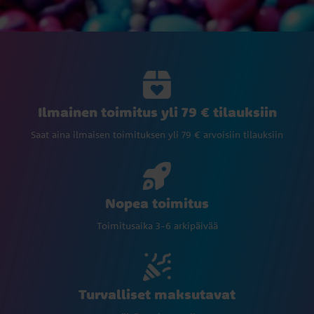
Ilmainen toimitus yli 79 € tilauksiin
Saat aina ilmaisen toimituksen yli 79 € arvoisiin tilauksiin
Nopea toimitus
Toimitusaika 3-6 arkipäivää
Turvalliset maksutavat