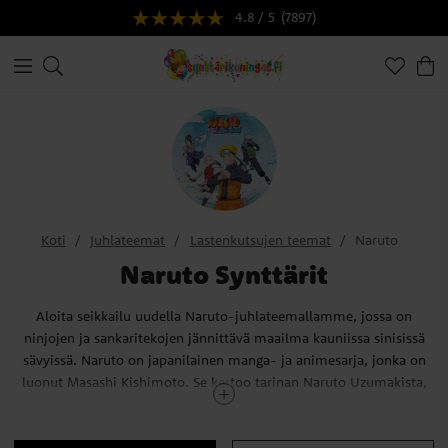
4.8 / 5
(7897)
Koti
Juhlateemat
Lastenkutsujen teemat
Naruto
Naruto Synttärit
Aloita seikkailu uudella Naruto-juhlateemallamme, jossa on
ninjojen ja sankaritekojen jännittävä maailma kauniissa sinisissä
sävyissä. Naruto on japanilainen manga- ja animesarja, jonka on
luonut Masashi Kishimoto. Se kertoo tarinan Naruto Uzumakista,
nuoresta ninjasta, joka unelmoi tulevansa tunnustetuksi
tovereidensa keskuudessa sekä Hokageksi, kylänsä johtajaksi.