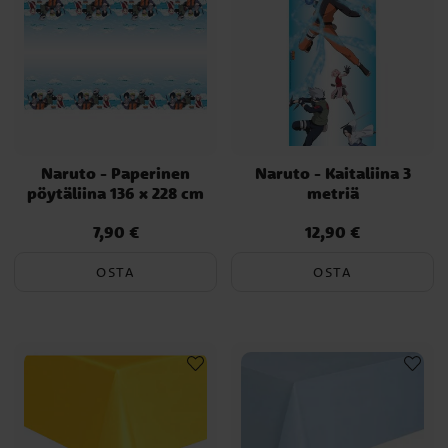
Naruto - Paperinen
Naruto - Kaitaliina 3
pöytäliina 136 x 228 cm
metriä
7,90 €
12,90 €
Hinta
:
7,90 €
Hinta
:
12,90 €
OSTA
OSTA