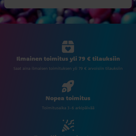
Ilmainen toimitus yli 79 € tilauksiin
Saat aina ilmaisen toimituksen yli 79 € arvoisiin tilauksiin
Nopea toimitus
Toimitusaika 3-6 arkipäivää