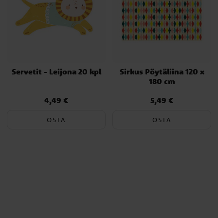
lentää!
Valmis järjestämään ikimuistoiset
sirkussynttärit?
Meiltä löydät kaiken tarvittavan syntymäpäiväjuhlaan, joka täyttää
juhlatilan ilolla ja naurulla! Tutustu valikoimaamme
Servetit - Leijona 20 kpl
Sirkus Pöytäliina 120 x
sirkuskoristeita, juhlatarvikkeita ja kattaustuotteita ja aloita
180 cm
suunnittelu jo tänään.
4,49 €
5,49 €
Hinta
:
4,49 €
Hinta
:
5,49 €
OSTA
OSTA