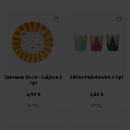
Mitä tarjoilla sirkussynttäreillä? Inspiroidu tivolimaailman
klassikkoherkuista ja valmista tarjoiluja, joista sekä lapset että
aikuiset nauttivat.
Popcorn-laatikot
– Sirkus ei ole sirkus ilman popcorneja!
Tarjoile ne raidallisista popparilaatikoista.
Hattaramuffinit
– Muffinit, joiden päällä on pehmeää hattaraa
– hauskaa ja värikästä!
Klovnin nenät
– Punaisia karkkipalloja tai vaahtokarkkeja
punaisella kuorrutteella.
Tivoli-nakit
– Helppo ja suosittu valinta, joka maistuu kaikille.
Akrobaatin hedelmätikut
– Värikkäitä hedelmätikkuja
melonista, mansikoista ja ananaksesta.
Lautaset 18 cm - Leijona 6
Sirkus Pahvimukit 6 kpl
Ja miksi et tarjoaisi upeaa sirkuskakkua, joka on koristeltu raidoilla,
kpl
tähdillä tai pienillä sirkuseläimillä?
2,49 €
2,89 €
Hinta
:
2,49 €
Hinta
:
2,89 €
Leikit ja aktiviteetit – Viihdettä ja
OSTA
OSTA
hauskanpitoa
Mikä olisi sirkusjuhla ilman hauskoja esityksiä? Viihdytä vieraita
hauskoilla sirkusaiheisilla peleillä ja kilpailuilla.