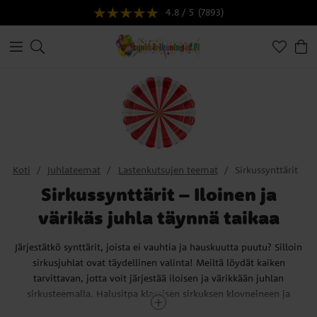
4.8 / 5
(7893)
Koti
Juhlateemat
Lastenkutsujen teemat
Sirkussynttärit
Sirkussynttärit – Iloinen ja
värikäs juhla täynnä taikaa
Järjestätkö synttärit, joista ei vauhtia ja hauskuutta puutu? Silloin
sirkusjuhlat ovat täydellinen valinta! Meiltä löydät kaiken
tarvittavan, jotta voit järjestää iloisen ja värikkään juhlan
sirkusteemalla. Halusitpa klassisen sirkuksen klovneineen ja
akrobaatteineen tai tyylikkään vintage-sirkuksen punaisen,