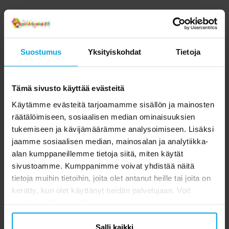
Suostumus
Yksityiskohdat
Tietoja
Tämä sivusto käyttää evästeitä
Käytämme evästeitä tarjoamamme sisällön ja mainosten
räätälöimiseen, sosiaalisen median ominaisuuksien
tukemiseen ja kävijämäärämme analysoimiseen. Lisäksi
jaamme sosiaalisen median, mainosalan ja analytiikka-
alan kumppaneillemme tietoja siitä, miten käytät
sivustoamme. Kumppanimme voivat yhdistää näitä
tietoja muihin tietoihin, joita olet antanut heille tai joita on
kerätty, kun olet käyttänyt heidän palvelujaan. Voit
muuttaa valintasi milloin tahansa.
Salli kaikki