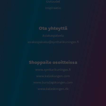
Uutuudet
Inspiraatio
Ota yhteyttä
Asiakaspalvelu
asiakaspalvelu@synttarikuningas.fi
Shoppaile osoitteissa
www.synttarikuningas.fi
www.kalaskungen.com
www.bursdagskongen.com
www.kalaskongen.dk