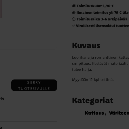
Toimituskulut 5,90 €
🚚
Ilmainen toimitus yli 79 € til
🎁
Toimitusaika 3-6 arkipäivää
⏱️
Virallisesti lisensoidut tuottee
✅
Kuvaus
Luo ihana ja romanttinen kattaus
cm pituus. Kestävät materiaali
tulee harja.
Myydään 12 kpl settinä.
SIIRRY
TUOTESIVULLE
Kategoriat
 Ne
Kattaus
Väritee
ign
at
 4