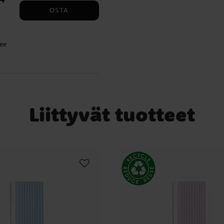
OSTA
ee
ävä
keen
Liittyvät tuotteet