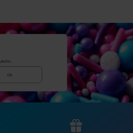
uksiin.
Ok