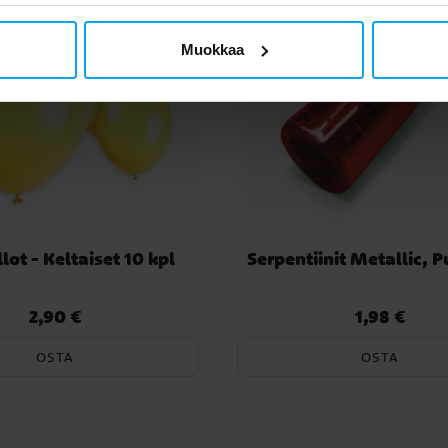
Muokkaa
lot - Keltaiset 10 kpl
Serpentiinit Metallic, 
2,90 €
1,98 €
Hinta
:
2,90 €
Hinta
:
1,98 €
OSTA
OSTA