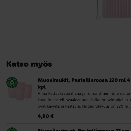
Katso myös
Muovimukit, Pastellinroosa 220 ml 4
kpl
Anna kattaukselle ihana ja romanttinen ilme näillä
kauniin pastellinvaaleanpunaisilla muovimukeilla.
ovat kevyitä ja kestäviä. Niiden tilavuus on 220 ml,
mikä tekee niistä täydellisiä kaikkiin tilanteisiin –
Hinta
:
4,90 €
4,90 €
lastenjuhlista viihtyisiin kahvihetkiin. Uurrettu des
ja uudelleenkäytön mahdollisuuden ansiosta ne ov
Muovilautaset, Pastellinroosa 22 cm