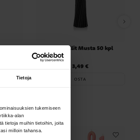
ila 23 cm
Muovipillit Musta 50 kpl
3,49 €
Hinta
:
3,49 €
Tietoja
OSTA
myös
 ominaisuuksien tukemiseen
tiikka-alan
ietoja muihin tietoihin, joita
tasi milloin tahansa.