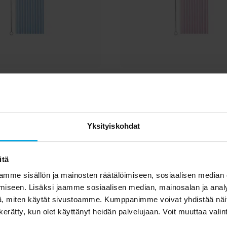
it, Pastellinsininen 23
Muovipillit, Pastellinli
cm 12 kpl
12 kpl
2,90 €
2,90 €
Hinta
:
2,90 €
Hinta
:
2,90 €
Yksityiskohdat
OSTA
OSTA
itä
set asiakkaat ostivat 
mme sisällön ja mainosten räätälöimiseen, sosiaalisen median
iseen. Lisäksi jaamme sosiaalisen median, mainosalan ja analy
, miten käytät sivustoamme. Kumppanimme voivat yhdistää näitä t
n kerätty, kun olet käyttänyt heidän palvelujaan. Voit muuttaa valin