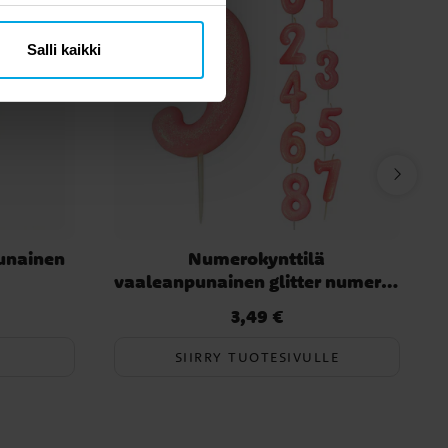
Salli kaikki
Punainen
Numerokynttilä
vaaleanpunainen glitter numerot
0-9
3,49 €
Hinta
:
3,49 €
SIIRRY TUOTESIVULLE