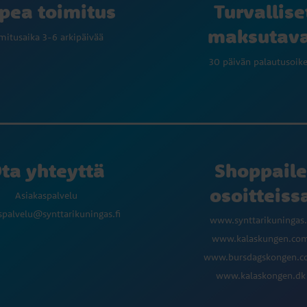
Turvallise
pea toimitus
maksutav
mitusaika 3-6 arkipäivää
30 päivän palautusoik
ta yhteyttä
Shoppaile
osoitteiss
Asiakaspalvelu
spalvelu@synttarikuningas.fi
www.synttarikuningas.
www.kalaskungen.co
www.bursdagskongen.
www.kalaskongen.dk