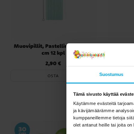
Muovipillit, Pastellinvihreät 23
Muovipill
cm 12 kpl
2,90 €
Hinta
:
2,90 €
Suostumus
OSTA
Tämä sivusto käyttää eväste
Toi
Käytämme evästeitä tarjoama
ja kävijämäärämme analysoim
kumppaneillemme tietoja siitä
olet antanut heille tai joita o