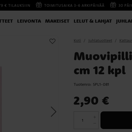
79 € TILAUKSIIN
TOIMITUSAIKA 3-6 ARKIPÄIVÄÄ
30 PÄ
TTEET
LEIVONTA
MAKEISET
LELUT & LAHJAT
JUHLA
Koti
Juhlatuotteet
Kattau
Muovipilli
cm 12 kpl
Tuotenro:
SPL1-081
Hinta
:
2,90 €
2,90 €