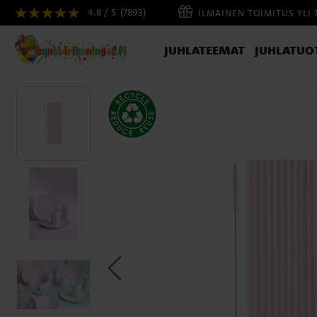
4.8 / 5
(7893)
ILMAINEN TOIMITUS YLI 
JUHLATEEMAT
JUHLATUO