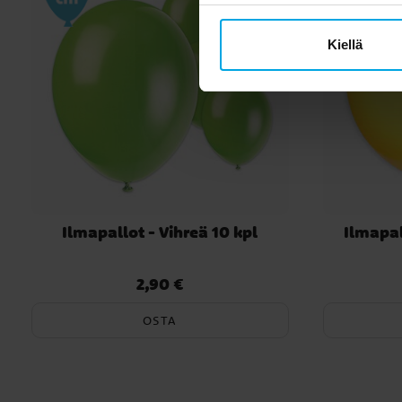
Kiellä
Ilmapallot - Vihreä 10 kpl
Ilmapal
2,90 €
Hinta
:
2,90 €
OSTA