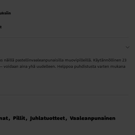
auksiin
t
 näillä pastellinvaaleanpunaisilla muovipilleillä. Käytännöllinen 23
t – voidaan aina yhä uudelleen. Helppoa puhdistusta varten mukana
mat
Pillit
Juhlatuotteet
Vaaleanpunainen