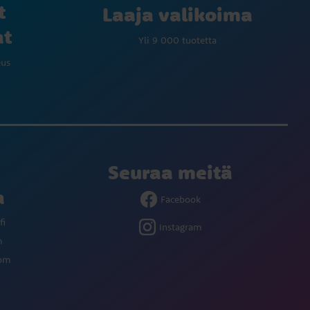
t
Laaja valikoima
at
Yli 9 000 tuotetta
eus
Seuraa meitä
a
Facebook
fi
Instagram
m
com