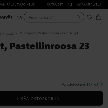
IVÄN PALAUTUSOIKEUS
UUTUUDET
ALE
ASIAKASPALVELU
PÄIVÄT
NAAMIAISET
s
Pillit
Muovipillit, Pastellinroosa 23 cm 12 kpl
t, Pastellinroosa 23
Varastotuote
:
30+ kpl
LISÄÄ OSTOSKORIIN