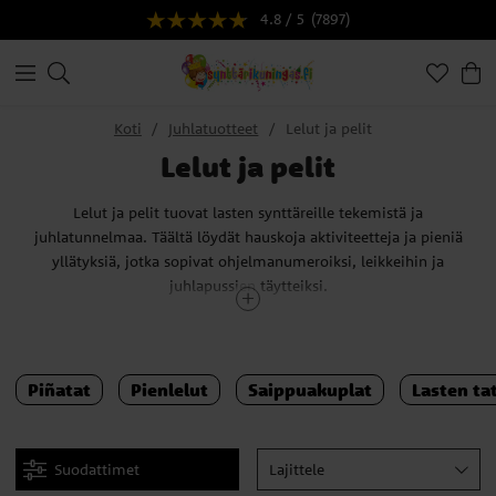
4.8 / 5
(7897)
Koti
Juhlatuotteet
Lelut ja pelit
Lelut ja pelit
Lelut ja pelit tuovat lasten synttäreille tekemistä ja
juhlatunnelmaa. Täältä löydät hauskoja aktiviteetteja ja pieniä
yllätyksiä, jotka sopivat ohjelmanumeroiksi, leikkeihin ja
juhlapussien täytteiksi.
Valikoimassa on piñatoja, pieniä leluja, saippuakuplia, lasten
tatuointeja ja tarroja. Ne ovat helppo tapa lisätä juhliin tekemistä
ja ilahduttaa vieraita, olipa kyseessä pienet lastenkutsut tai
Piñatat
Pienlelut
Saippuakuplat
Lasten ta
isommat syntymäpäiväjuhlat.
Valitse juhlan teemaan ja ikään sopivat tuotteet ja kokoa niistä
hauska kokonaisuus. Kun tekemistä on valmiina, juhlapäivä sujuu
Suodattimet
Lajittele
rennommin sekä lapsille että aikuisille.