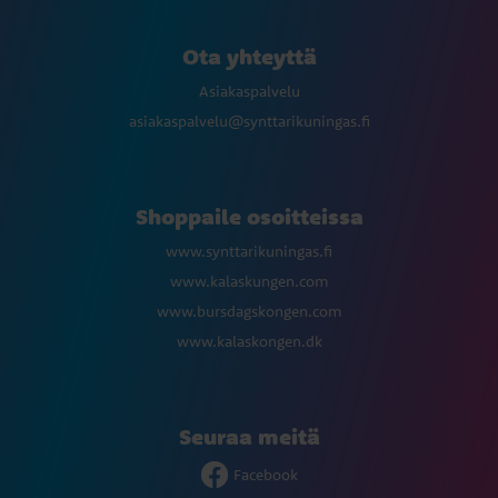
Ota yhteyttä
Asiakaspalvelu
asiakaspalvelu@synttarikuningas.fi
Shoppaile osoitteissa
www.synttarikuningas.fi
www.kalaskungen.com
www.bursdagskongen.com
www.kalaskongen.dk
Seuraa meitä
Facebook