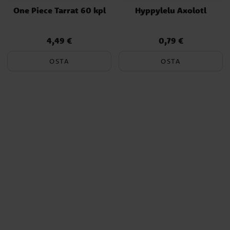
One Piece Tarrat 60 kpl
Hyppylelu Axolotl
4,49 €
0,79 €
Hinta
:
4,49 €
Hinta
:
0,79 €
OSTA
OSTA