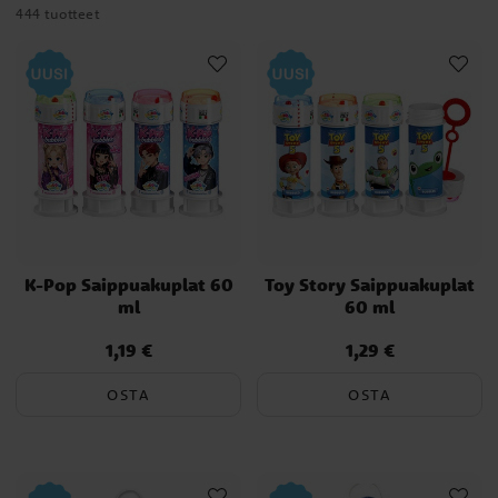
444 tuotteet
K-Pop Saippuakuplat 60
Toy Story Saippuakuplat
ml
60 ml
1,19 €
1,29 €
Hinta
:
1,19 €
Hinta
:
1,29 €
OSTA
OSTA