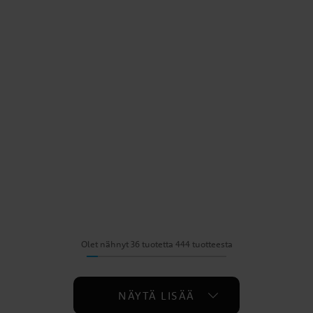
Olet nähnyt 36 tuotetta 444 tuotteesta
NÄYTÄ LISÄÄ