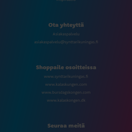
Ota yhteyttä
Asiakaspalvelu
asiakaspalvelu@synttarikuningas.fi
Shoppaile osoitteissa
www.synttarikuningas.fi
www.kalaskungen.com
www.bursdagskongen.com
www.kalaskongen.dk
Seuraa meitä