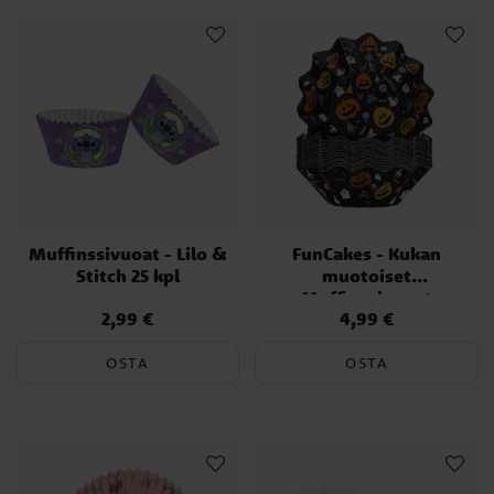
Muffinssivuoat - Lilo &
FunCakes - Kukan
Stitch 25 kpl
muotoiset
Muffinssivuoat
2,99 €
4,99 €
Hinta
:
2,99 €
Hinta
:
4,99 €
Halloween 48 kpl
OSTA
OSTA