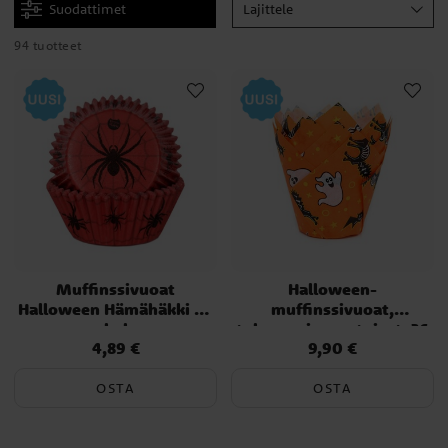
Suodattimet
Lajittele
94 tuotteet
Muffinssivuoat
Halloween-
Halloween Hämähäkki 48
muffinssivuoat,
kpl
tulppaaninmuotoiset, 36
4,89 €
9,90 €
Hinta
:
4,89 €
Hinta
:
9,90 €
kpl
OSTA
OSTA