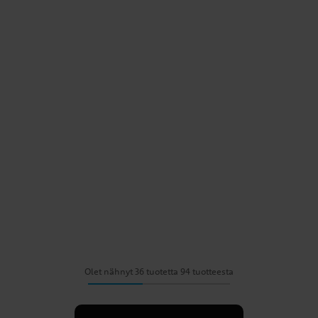
Olet nähnyt 36 tuotetta 94 tuotteesta