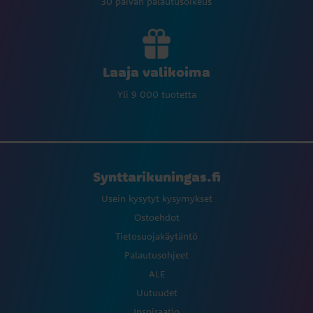
30 päivän palautusoikeus
Laaja valikoima
Yli 9 000 tuotetta
Synttarikuningas.fi
Usein kysytyt kysymykset
Ostoehdot
Tietosuojakäytäntö
Palautusohjeet
ALE
Uutuudet
Inspiraatio