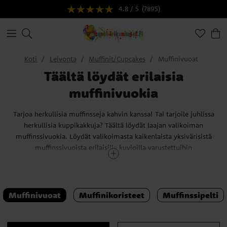
4.8 / 5
(7895)
Koti
Leivonta
Muffinit/Cupcakes
Muffinivuoat
Täältä löydät erilaisia
muffinivuokia
Tarjoa herkullisia muffinsseja kahvin kanssa! Tai tarjoile juhlissa
herkullisia kuppikakkuja? Täältä löydät laajan valikoiman
muffinssivuokia. Löydät valikoimasta kaikenlaista yksivärisistä
muffinssivuoista erilaisilla kuvioilla varustettuihin
muffinssivuokiin. Meillä on esimerkiksi muffinssivuokia, joissa on
suosittujen lastenelokuvien ja videopelien kuvia.
Muffinivuoat
Muffinikoristeet
Muffinssipelti
Vinkki! Muista tutustua hauskoihin muffinssikoristeisiimme.