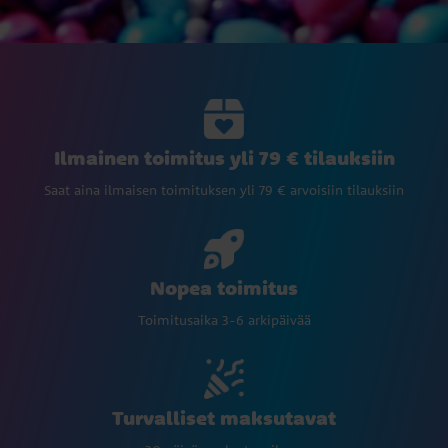
Ilmainen toimitus yli 79 € tilauksiin
Saat aina ilmaisen toimituksen yli 79 € arvoisiin tilauksiin
Nopea toimitus
Toimitusaika 3-6 arkipäivää
Turvalliset maksutavat