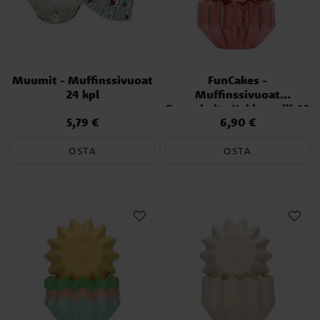
Muumit - Muffinssivuoat
FunCakes -
24 kpl
Muffinssivuoat
Ruusukulta Kukkamalli 48
5,79 €
6,90 €
Hinta
:
5,79 €
Hinta
:
6,90 €
kpl
OSTA
OSTA