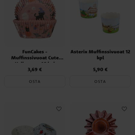
FunCakes -
Asterix Muffinssivuoat 12
Muffinssivuoat Cute
kpl
Halloween 48 kpl
3,69 €
5,90 €
Hinta
:
3,69 €
Hinta
:
5,90 €
OSTA
OSTA