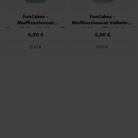
FunCakes -
FunCakes -
Muffinssivuoat
Muffinssivuoat Valkoinen
Pastellisävyt Kukkamalli
Kukkamalli 48 kpl
6,90 €
6,90 €
Hinta
:
6,90 €
Hinta
:
6,90 €
48 kpl
OSTA
OSTA