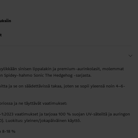
auksiin
t
ä tyylikkään sinisen lippalakin ja premium-aurinkolasit, molemmat
 on Spidey-hahmo Sonic The Hedgehog -sarjasta.
ta ja se on säädettävissä takaa, joten se sopii yleensä noin 4–6-
oriossa ja ne täyttävät vaatimukset:
-1:2023 vaatimukset ja tarjoaa 100 % suojan UV-säteiltä ja auringon
00). Luokitus: yleinen/jokapäiväinen käyttö.
n 8-18 %