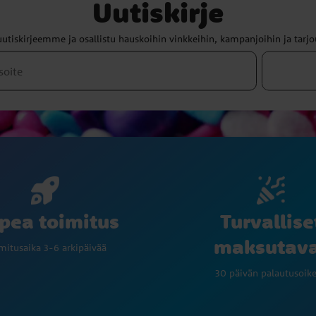
Uutiskirje
uutiskirjeemme ja osallistu hauskoihin vinkkeihin, kampanjoihin ja tarjo
Turvallise
pea toimitus
maksutav
mitusaika 3-6 arkipäivää
30 päivän palautusoik