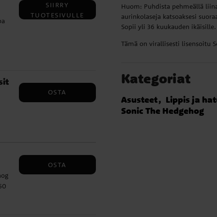
SIIRRY
Huom: Puhdista pehmeällä liinal
TUOTESIVULLE
aurinkolaseja katsoaksesi suoraa
pa
Sopii yli 36 kuukauden ikäisille.
Tämä on virallisesti lisensoitu
-
n
Kategoriat
it
OSTA
Asusteet
Lippis ja hat
Sonic The Hedgehog
t
 ✔️
t
OSTA
gat
hog
 50
a ja
in