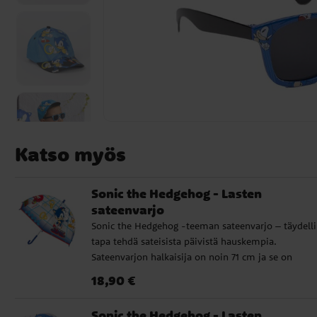
Katso myös
Sonic the Hedgehog - Lasten
sateenvarjo
Sonic the Hedgehog -teeman sateenvarjo – täydell
tapa tehdä sateisista päivistä hauskempia.
Sateenvarjon halkaisija on noin 71 cm ja se on
valmistettu korkealaatuisesta PoE:stä ja lasikuidust
Hinta
:
18,90 €
18,90 €
Siinä on 8 rivaa ja se aukeaa käsin. Tyylikäs Sonic T
Hedgehog -teema. Tämä sateenvarjo tulee olemaa
Sonic the Hedgehog - Lasten