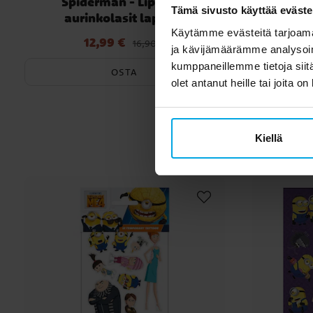
Spiderman - Lippis ja
Marvel 
Tämä sivusto käyttää eväste
aurinkolasit lapsille
aur
Käytämme evästeitä tarjoama
12,99 €
Nykyinen hinta
:
12,99 €
Edellinen hinta
:
16,90 €
ja kävijämäärämme analysoim
16,90 €
kumppaneillemme tietoja siitä
OSTA
olet antanut heille tai joita o
Toi
Kiellä