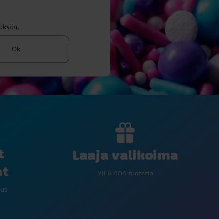
uksiin.
Ok
t
Laaja valikoima
at
Yli 9 000 tuotetta
eus