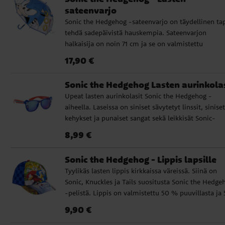
suosikki kaikkien pelisarjan pienten fanien
sateenvarjo
keskuudessa.
Sonic the Hedgehog -sateenvarjo on täydellinen ta
tehdä sadepäivistä hauskempia. Sateenvarjon
halkaisija on noin 71 cm ja se on valmistettu
korkealaatuisesta PoE:stä ja lasikuidusta. Siinä on 8
Hinta
:
17,90 €
17,90 €
rivaa ja se aukeaa käsin. Upea Sonic the Hedgehog 
designin ansiosta tästä sateenvarjosta tulee kaikkie
Sonic the Hedgehog Lasten aurinkolas
pelin ja elokuvien pikkufanien suosikki.
Upeat lasten aurinkolasit Sonic the Hedgehog -
aiheella. Laseissa on siniset sävytetyt linssit, siniset
kehykset ja punaiset sangat sekä leikkisät Sonic-
yksityiskohdat kehyksissä ja sangoissa. Ne tarjoava
Hinta
:
8,99 €
8,99 €
UV400-suojan auringon säteilyä vastaan ja sopivat
täydellisesti aurinkoisiin päiviin, retkille ja lomalle.
Sonic the Hedgehog - Lippis lapsille
Aurinkolasit Sonic the Hedgehog -aiheella ✔️ Sinise
Tyylikäs lasten lippis kirkkaissa väreissä. Siinä on
sävytetyt linssit ✔️ Siniset kehykset ja punaiset san
Sonic, Knuckles ja Tails suositusta Sonic the Hedge
upeilla Sonic-yksityiskohdilla ✔️ UV400-suoja
-pelistä. Lippis on valmistettu 50 % puuvillasta ja
auringon säteilyä vastaan ✔️ Leveys: noin 13 cm
% polyesteristä. Lippiksessä on 53 cm ympärysmitt
Hinta
:
9,90 €
9,90 €
se on säädettävissä takaa, joten se sopii yleensä no