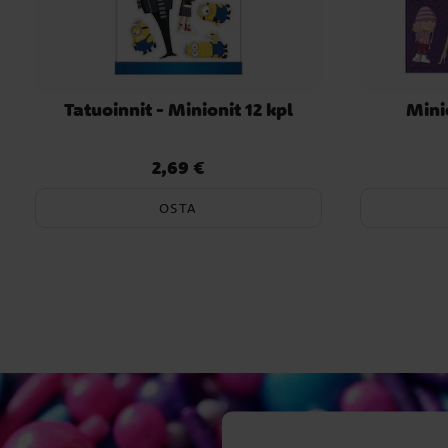
Tatuoinnit - Minionit 12 kpl
Minio
2,69 €
Hinta
:
2,69 €
OSTA