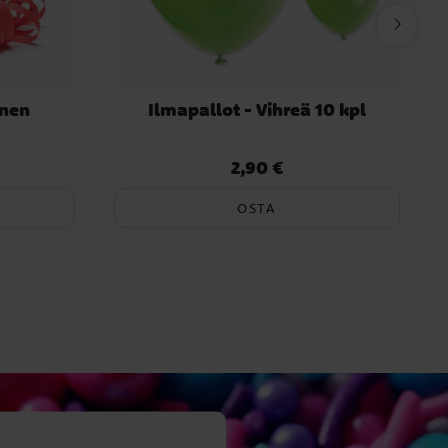
inen
Ilmapallot - Vihreä 10 kpl
2,90 €
Hinta
:
2,90 €
OSTA