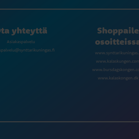
ta yhteyttä
Shoppaile
osoitteiss
Asiakaspalvelu
spalvelu@synttarikuningas.fi
www.synttarikuningas.
www.kalaskungen.co
www.bursdagskongen.
www.kalaskongen.dk