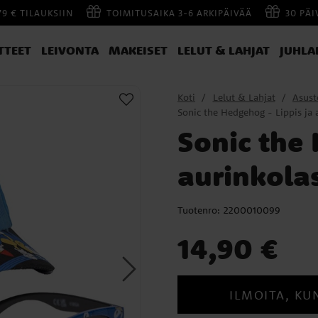
79 € TILAUKSIIN
TOIMITUSAIKA 3-6 ARKIPÄIVÄÄ
30 PÄ
TTEET
LEIVONTA
MAKEISET
LELUT & LAHJAT
JUHLA
Koti
Lelut & Lahjat
Asust
Sonic the Hedgehog - Lippis ja a
Sonic the 
aurinkolas
Tuotenro:
2200010099
Hinta
:
14,90 €
14,90 €
ILMOITA, KU