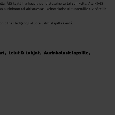
la. Älä käytä hankaavia puhdistusaineita tai suihkeita. Älä käytä
n aurinkoon tai altistuessasi keinotekoisesti tuotetuille UV-säteille.
 Sonic the Hedgehog -tuote valmistajalta Cerdá.
ut
Lelut & Lahjat
Aurinkolasit lapsille