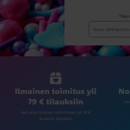
Tilaa 
Ilmainen toimitus yli
No
79 € tilauksiin
Toi
Saat aina ilmaisen toimituksen yli 79 €
arvoisiin tilauksiin