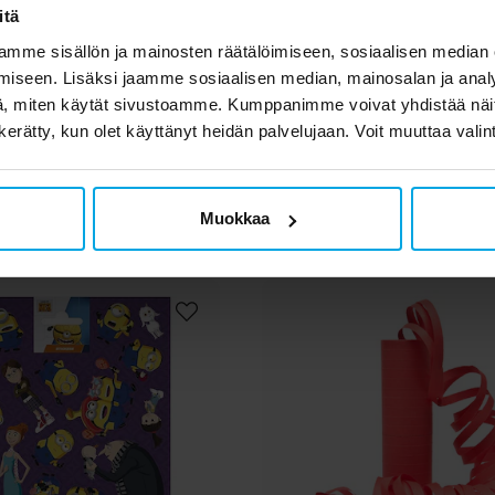
Avengers - Lippis ja
Gabby's Dollhouse - Li
itä
inkolasit lapsille
aurinkolasit lapsi
mme sisällön ja mainosten räätälöimiseen, sosiaalisen median
14,90 €
12,90 €
Hinta
:
14,90 €
Nykyinen hinta
:
12,90 €
Edelli
16,90 €
iseen. Lisäksi jaamme sosiaalisen median, mainosalan ja analy
16,90 €
, miten käytät sivustoamme. Kumppanimme voivat yhdistää näitä t
OSTA
OSTA
n kerätty, kun olet käyttänyt heidän palvelujaan. Voit muuttaa valin
set asiakkaat ostivat 
Muokkaa