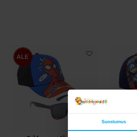
4–6-vuotiaille lapsille.
Suostumus