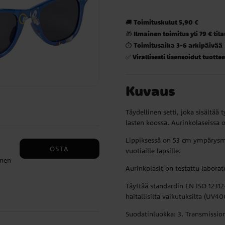
Toimituskulut 5,90 €
🚚
Ilmainen toimitus yli 79 € til
🎁
Toimitusaika 3-6 arkipäivää
⏱️
Virallisesti lisensoidut tuottee
✅
Kuvaus
Täydellinen setti, joka sisältä
lasten koossa. Aurinkolaseissa
Lippiksessä on 53 cm ympärysmit
OSTA
vuotiaille lapsille.
inen
Aurinkolasit on testattu laborat
Täyttää standardin EN ISO 12312
a.
haitallisilta vaikutuksilta (UV4
he
Suodatinluokka: 3. Transmissio
n