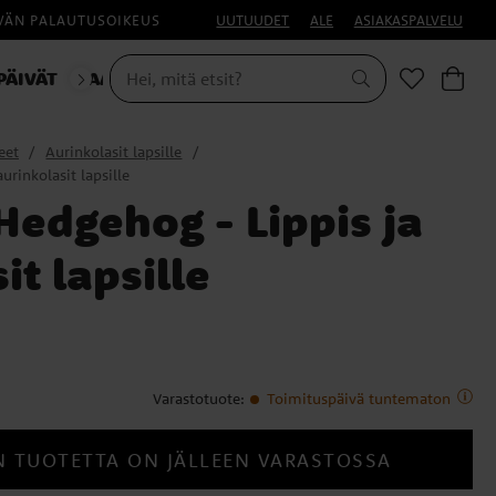
IVÄN PALAUTUSOIKEUS
UUTUUDET
ALE
ASIAKASPALVELU
PÄIVÄT
NAAMIAISET
HALLOWEEN
eet
Aurinkolasit lapsille
urinkolasit lapsille
Hedgehog - Lippis ja
it lapsille
Varastotuote
:
Toimituspäivä tuntematon
N TUOTETTA ON JÄLLEEN VARASTOSSA