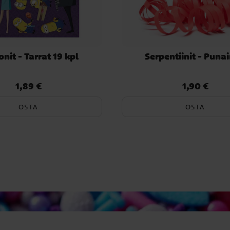
nit - Tarrat 19 kpl
Serpentiinit - Puna
1,89 €
1,90 €
Hinta
:
1,89 €
Hinta
:
1,90 €
OSTA
OSTA