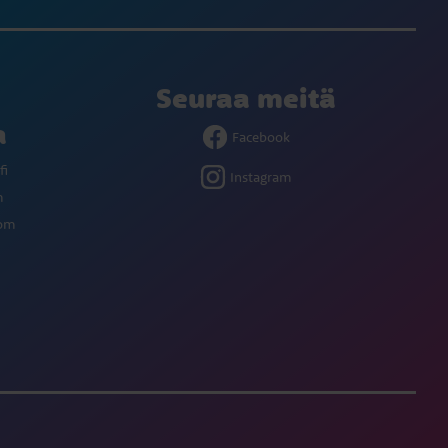
Seuraa meitä
a
Facebook
fi
Instagram
m
com