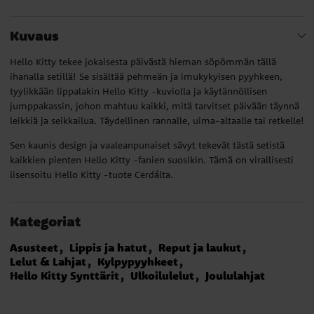
Kuvaus
Hello Kitty tekee jokaisesta päivästä hieman söpömmän tällä
ihanalla setillä! Se sisältää pehmeän ja imukykyisen pyyhkeen,
tyylikkään lippalakin Hello Kitty -kuviolla ja käytännöllisen
jumppakassin, johon mahtuu kaikki, mitä tarvitset päivään täynnä
leikkiä ja seikkailua. Täydellinen rannalle, uima-altaalle tai retkelle!
Sen kaunis design ja vaaleanpunaiset sävyt tekevät tästä setistä
kaikkien pienten Hello Kitty -fanien suosikin. Tämä on virallisesti
lisensoitu Hello Kitty -tuote Cerdálta.
Kategoriat
Asusteet
Lippis ja hatut
Reput ja laukut
Lelut & Lahjat
Kylpypyyhkeet
Hello Kitty Synttärit
Ulkoilulelut
Joululahjat