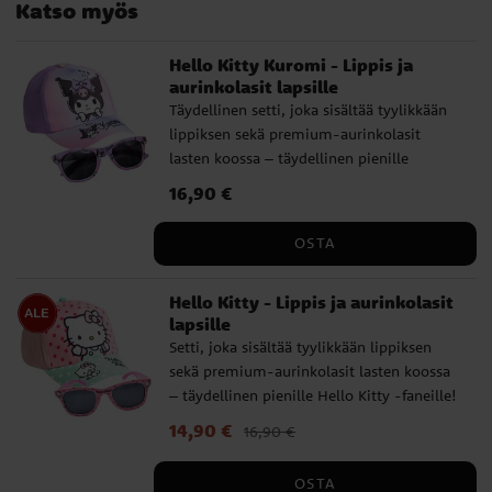
Katso myös
Hello Kitty Kuromi - Lippis ja
aurinkolasit lapsille
Täydellinen setti, joka sisältää tyylikkään
lippiksen sekä premium-aurinkolasit
lasten koossa – täydellinen pienille
Kuromi-faneille! Lippalakissa on kaunis
Hinta
16,90 €
:
16,90 €
design, jossa on vallaton ja ihana Kuromi.
Yhteensopivat aurinkolasit tarjoavat tyyliä
OSTA
ja suojaa aurinkoisina päivinä. Lippalakki
on ympärysmitaltaan 53 cm ja
Hello Kitty - Lippis ja aurinkolasit
säädettävissä takaa, mikä tekee siitä
lapsille
sopivan useimmille noin 4–6-vuotiaille
Setti, joka sisältää tyylikkään lippiksen
lapsille. Aurinkolasit on testattu
sekä premium-aurinkolasit lasten koossa
laboratoriossa ja ne täyttävät vaatimukset:
– täydellinen pienille Hello Kitty -faneille!
Täyttää standardin EN ISO 12312-1:2023
Lippiksessä on kaunis Hello Kitty -
vaatimukset ja tarjoaa 100 % suojan UV-
Nykyinen hinta
14,90 €
:
14,90 €
Edellinen hinta
:
16,90 €
kuviointi ja yhteensopivat aurinkolasit,
säteiltä ja auringon haitallisilta
16,90 €
jotka tarjoavat tyyliä ja suojaa
vaikutuksilta (UV400). Luokitus:
OSTA