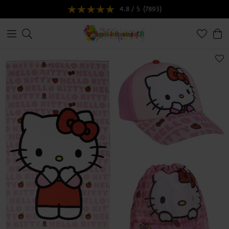
4.8 / 5
(7893)