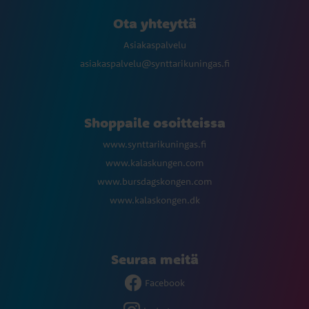
Ota yhteyttä
Asiakaspalvelu
asiakaspalvelu@synttarikuningas.fi
Shoppaile osoitteissa
www.synttarikuningas.fi
www.kalaskungen.com
www.bursdagskongen.com
www.kalaskongen.dk
Seuraa meitä
Facebook