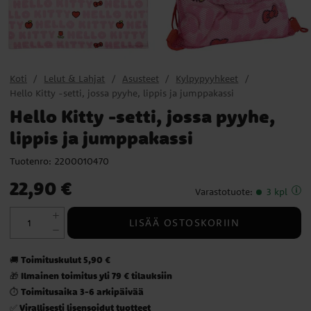
Koti
Lelut & Lahjat
Asusteet
Kylpypyyhkeet
Hello Kitty -setti, jossa pyyhe, lippis ja jumppakassi
Hello Kitty -setti, jossa pyyhe,
lippis ja jumppakassi
Tuotenro:
2200010470
Hinta
:
22,90 €
22,90 €
Varastotuote
:
3 kpl
LISÄÄ OSTOSKORIIN
Toimituskulut 5,90 €
🚚
Ilmainen toimitus yli 79 € tilauksiin
🎁
Toimitusaika 3-6 arkipäivää
⏱️
Virallisesti lisensoidut tuotteet
✅