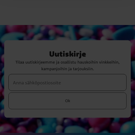
Uutiskirje
Tilaa uutiskirjeemme ja osallistu hauskoihin vinkkeihin,
kampanjoihin ja tarjouksiin.
Ok