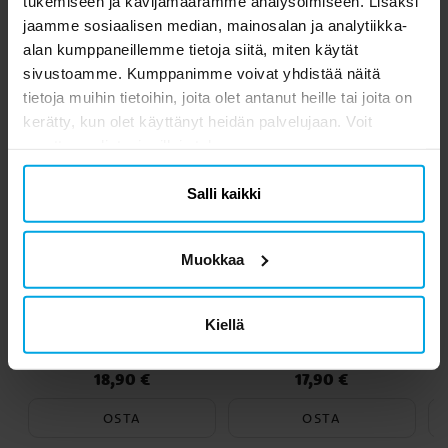
tukemiseen ja kävijämäärämme analysoimiseen. Lisäksi
jaamme sosiaalisen median, mainosalan ja analytiikka-
Toiset asiakkaat ostivat myös
alan kumppaneillemme tietoja siitä, miten käytät
sivustoamme. Kumppanimme voivat yhdistää näitä
tietoja muihin tietoihin, joita olet antanut heille tai joita on
kerätty, kun olet käyttänyt heidän palvelujaan. Voit
muuttaa valintasi milloin tahansa.
Salli kaikki
Muokkaa
Bluey - Lasten
Lilo & Stitch - Lasten
Kiellä
sateenvarjo "Bluey"
sateenvarjo
18,90 €
17,90 €
Hinta
:
18,90 €
Hinta
:
17,90 €
OSTA
OSTA