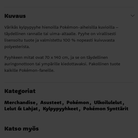
Kuvaus
Värikäs kylpypyyhe hienoilla Pokémon-aiheisilla kuvioilla –
täydellinen rannalle tai uima-altaalle. Pyyhe on virallisesti
lisensoitu tuote ja valmistettu 100 % nopeasti kuivuvasta
polyesterista.
Pyyhkeen mitat ovat 70 x 140 cm, ja se on täydellinen
auringonottoon tai ympärille kiedottavaksi. Pakollinen tuote
kaikille Pokémon-faneille.
Kategoriat
Merchandise
Asusteet
Pokémon
Ulkoilulelut
Lelut & Lahjat
Kylpypyyhkeet
Pokémon Synttärit
Katso myös