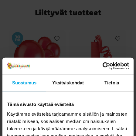
Liittyvät tuotteet
Suostumus
Yksityiskohdat
Tietoja
Ilmapallot - Punainen
Serpentiinit - Punainen
10 kpl
k
Tämä sivusto käyttää evästeitä
2,90 €
1,90 €
Hinta
:
2,90 €
Hinta
:
1,90 €
Käytämme evästeitä tarjoamamme sisällön ja mainosten
räätälöimiseen, sosiaalisen median ominaisuuksien
OSTA
OSTA
tukemiseen ja kävijämäärämme analysoimiseen. Lisäksi
jaamme sosiaalisen median, mainosalan ja analytiikka-