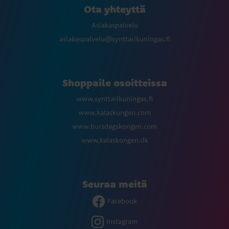
Ota yhteyttä
Asiakaspalvelu
asiakaspalvelu@synttarikuningas.fi
Shoppaile osoitteissa
www.synttarikuningas.fi
www.kalaskungen.com
www.bursdagskongen.com
www.kalaskongen.dk
Seuraa meitä
Facebook
Instagram