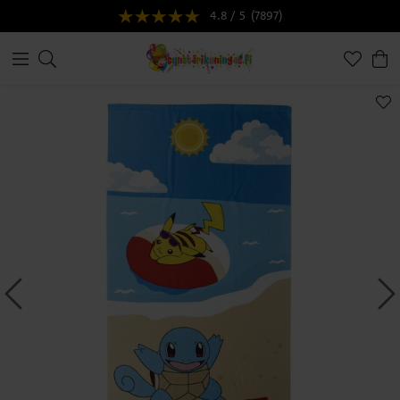
4.8 / 5
(7897)