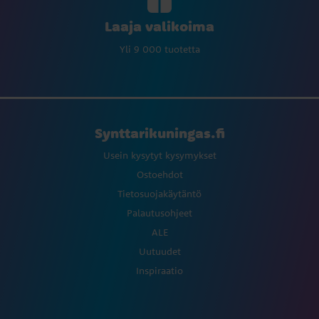
Laaja valikoima
Yli 9 000 tuotetta
Synttarikuningas.fi
Usein kysytyt kysymykset
Ostoehdot
Tietosuojakäytäntö
Palautusohjeet
ALE
Uutuudet
Inspiraatio