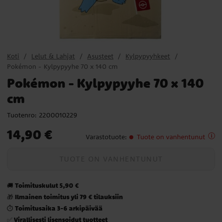
Koti
Lelut & Lahjat
Asusteet
Kylpypyyhkeet
Pokémon - Kylpypyyhe 70 x 140 cm
Pokémon - Kylpypyyhe 70 x 140
cm
Tuotenro:
2200010229
Hinta
:
14,90 €
14,90 €
Varastotuote
:
Tuote on vanhentunut
TUOTE ON VANHENTUNUT
Toimituskulut 5,90 €
🚚
Ilmainen toimitus yli 79 € tilauksiin
🎁
Toimitusaika 3-6 arkipäivää
⏱️
Virallisesti lisensoidut tuotteet
✅