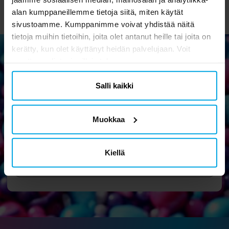
alan kumppaneillemme tietoja siitä, miten käytät
sivustoamme. Kumppanimme voivat yhdistää näitä
tietoja muihin tietoihin, joita olet antanut heille tai joita on
kerätty, kun olet käyttänyt heidän palvelujaan. Voit
muuttaa valintasi milloin tahansa.
Uutiskirje
Salli kaikki
Tilaa uutiskirjeemme ja osallistu hauskoihin vinkkeihin,
kampanjoihin ja tarjouksiin.
Muokkaa
Kiellä
Ok