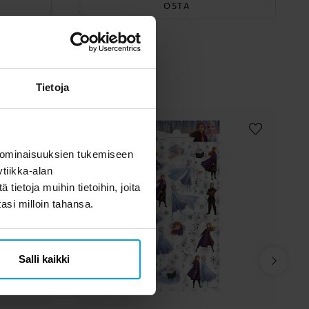
OSTA
myös
Tietoja
 ominaisuuksien tukemiseen
tiikka-alan
ietoja muihin tietoihin, joita
tasi milloin tahansa.
Salli kaikki