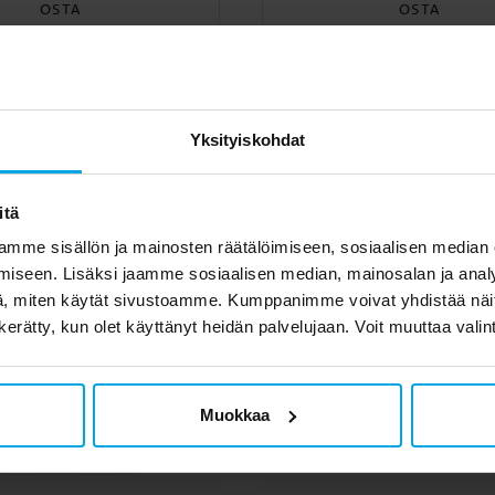
OSTA
OSTA
set asiakkaat ostivat 
Yksityiskohdat
itä
mme sisällön ja mainosten räätälöimiseen, sosiaalisen median
iseen. Lisäksi jaamme sosiaalisen median, mainosalan ja analy
, miten käytät sivustoamme. Kumppanimme voivat yhdistää näitä t
n kerätty, kun olet käyttänyt heidän palvelujaan. Voit muuttaa valin
Muokkaa