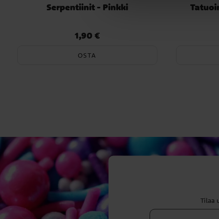
Serpentiinit - Pinkki
Tatuoin
1,90 €
Hinta
:
1,90 €
OSTA
Tilaa 