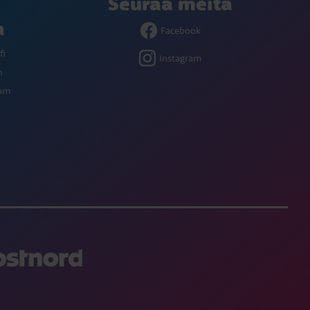
Seuraa meitä
a
Facebook
fi
Instagram
m
com