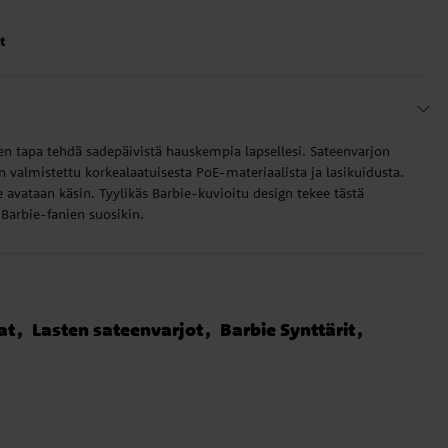
t
en tapa tehdä sadepäivistä hauskempia lapsellesi. Sateenvarjon
on valmistettu korkealaatuisesta PoE-materiaalista ja lasikuidusta.
e avataan käsin. Tyylikäs Barbie-kuvioitu design tekee tästä
 Barbie-fanien suosikin.
at
Lasten sateenvarjot
Barbie Synttärit