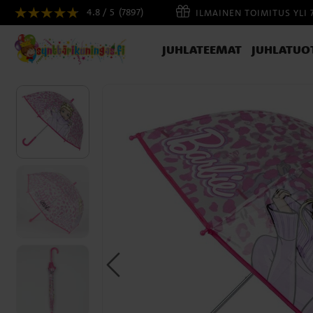
4.8 / 5
(7897)
ILMAINEN TOIMITUS YLI 
JUHLATEEMAT
JUHLATUO