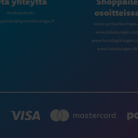
ta yhteyttä
Shoppaile
osoitteiss
Asiakaspalvelu
spalvelu@synttarikuningas.fi
www.synttarikuningas.
www.kalaskungen.co
www.bursdagskongen.
www.kalaskongen.dk