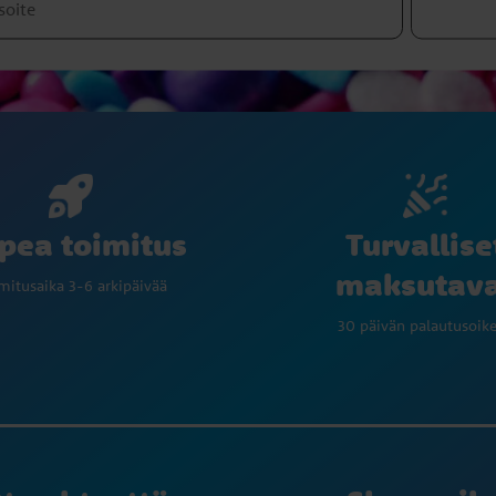
Turvallise
pea toimitus
maksutav
mitusaika 3-6 arkipäivää
30 päivän palautusoik