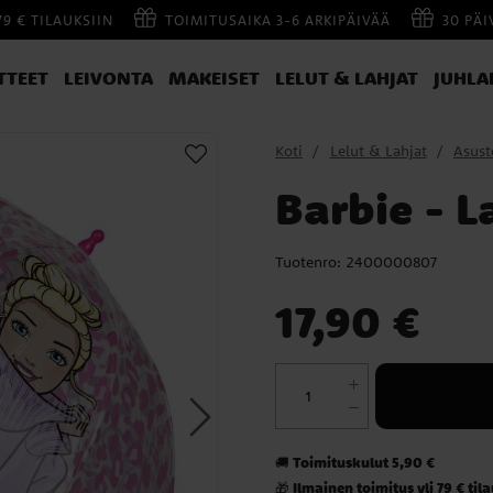
79 € TILAUKSIIN
TOIMITUSAIKA 3-6 ARKIPÄIVÄÄ
30 PÄ
TTEET
LEIVONTA
MAKEISET
LELUT & LAHJAT
JUHLA
Koti
Lelut & Lahjat
Asust
Barbie - L
Tuotenro:
2400000807
Hinta
:
17,90 €
17,90 €
Toimituskulut 5,90 €
🚚
Ilmainen toimitus yli 79 € til
🎁