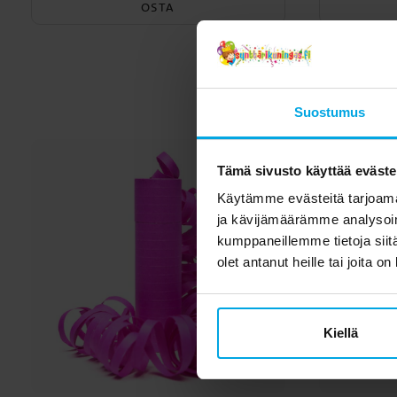
OSTA
Toi
Suostumus
Tämä sivusto käyttää eväste
Käytämme evästeitä tarjoama
ja kävijämäärämme analysoim
kumppaneillemme tietoja siitä
olet antanut heille tai joita o
Kiellä