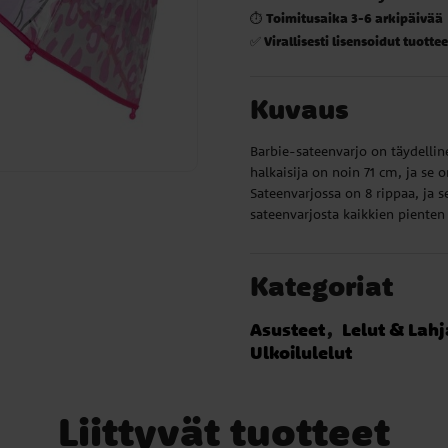
Toimitusaika 3-6 arkipäivää
⏱️
Virallisesti lisensoidut tuottee
✅
Kuvaus
Barbie-sateenvarjo on täydellin
halkaisija on noin 71 cm, ja se 
Sateenvarjossa on 8 rippaa, ja s
sateenvarjosta kaikkien pienten
Kategoriat
Asusteet
Lelut & Lahj
Ulkoilulelut
Liittyvät tuotteet