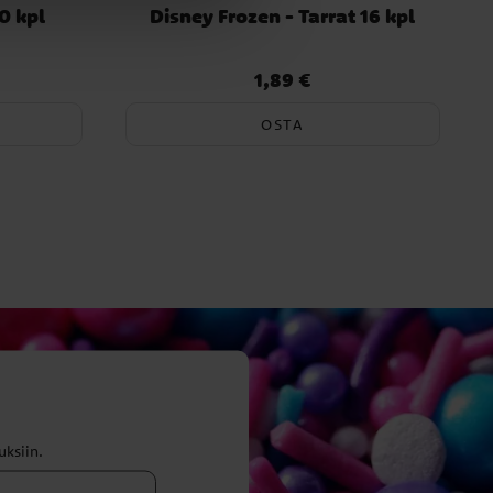
0 kpl
Disney Frozen - Tarrat 16 kpl
1,89 €
Hinta
:
1,89 €
OSTA
uksiin.