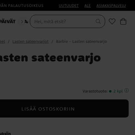
IVÄN PALAUTUSOIKEUS
UUTUUDET
ALE
ASIAKASPALVELU
PÄIVÄT
NAAMIAISET
HALLOWEEN
eet
Lasten sateenvarjot
Barbie - Lasten sateenvarjo
asten sateenvarjo
Varastotuote
:
2 kpl
LISÄÄ OSTOSKORIIN
auksiin