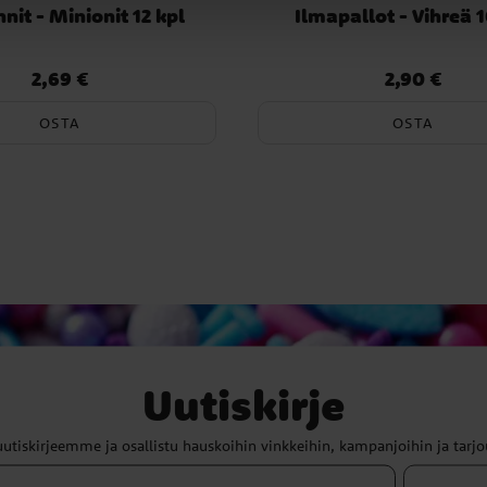
nit - Minionit 12 kpl
Ilmapallot - Vihreä 1
2,69 €
2,90 €
Hinta
:
2,69 €
Hinta
:
2,90 €
OSTA
OSTA
Uutiskirje
uutiskirjeemme ja osallistu hauskoihin vinkkeihin, kampanjoihin ja tarjo