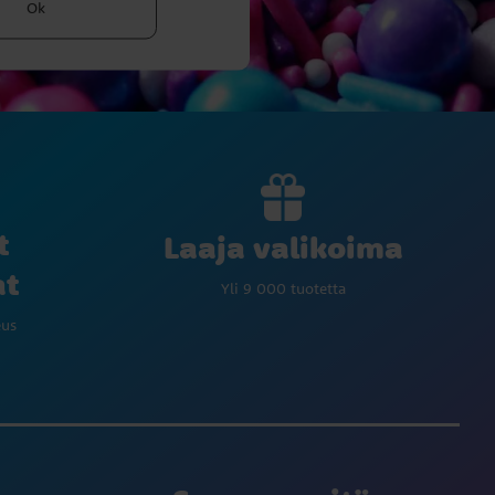
Ok
t
Laaja valikoima
at
Yli 9 000 tuotetta
eus