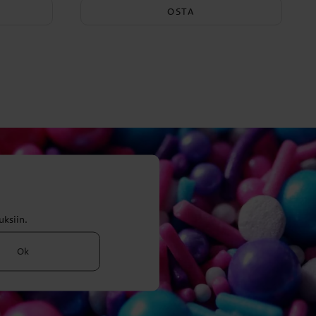
OSTA
uksiin.
Ok