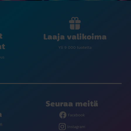
t
Laaja valikoima
at
Yli 9 000 tuotetta
eus
Seuraa meitä
a
Facebook
fi
Instagram