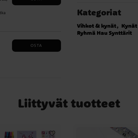
Kategoriat
tka
Vihkot & kynät
Kynät
Ryhmä Hau Synttärit
OSTA
n
sit
Liittyvät tuotteet