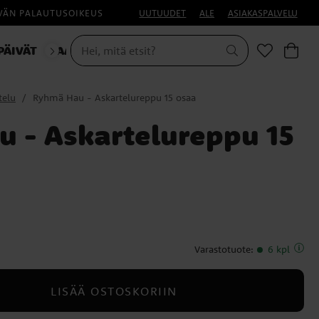
IVÄN PALAUTUSOIKEUS
UUTUUDET
ALE
ASIAKASPALVELU
PÄIVÄT
NAAMIAISET
telu
Ryhmä Hau - Askartelureppu 15 osaa
 - Askartelureppu 15
Varastotuote
:
6 kpl
LISÄÄ OSTOSKORIIN