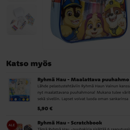
Katso myös
Ryhmä Hau - Maalattava puuhahmo
Lähde pelastustehtäviin Ryhmä Haun Vainun kanss
nyt maalattavana puuhahmona! Mukana tulee väri
sekä sivellin. Lapset voivat luoda oman sankarinsa
kotona askartelupöydän ääressä. Täydellinen
Hinta
:
5,90 €
5,90 €
aktiviteetti pienille rohkean poliisikoiran faneille
juhliin tai rauhalliseen kotihetkeen.
Ryhmä Hau - Scratchbook
Tämä Ryhmä Hau -puuhakirja sisältää 6 raaputussi