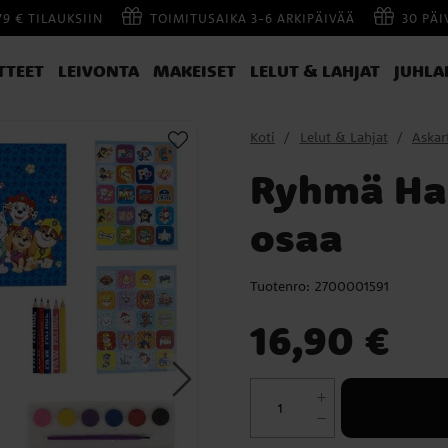
79 € TILAUKSIIN
TOIMITUSAIKA 3-6 ARKIPÄIVÄÄ
30 PÄ
TTEET
LEIVONTA
MAKEISET
LELUT & LAHJAT
JUHLA
Koti
Lelut & Lahjat
Askar
Ryhmä Hau
osaa
Tuotenro:
2700001591
Hinta
:
16,90 €
16,90 €