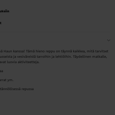
auksiin
t
mä Haun kanssa! Tämä hieno reppu on täynnä kaikkea, mitä tarvitset
sseista ja vesiväreistä tarroihin ja lehtiöihin. Täydellinen matkalle,
tavat luovia aktiviteetteja.
aa
tarrat ym.
ytännöllisessä repussa