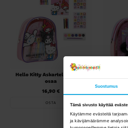
Hello Kitty Askartelureppu 15
Minni Hi
osaa
Suostumus
16,90 €
Hinta
:
16,90 €
OSTA
Tämä sivusto käyttää eväste
Käytämme evästeitä tarjoama
ja kävijämäärämme analysoim
Toi
kumppaneillemme tietoja siitä