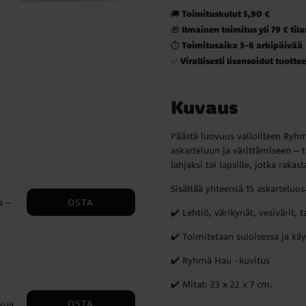
Toimituskulut 5,90 €
🚚
Ilmainen toimitus yli 79 € til
🎁
Toimitusaika 3-6 arkipäivää
⏱️
Virallisesti lisensoidut tuottee
✅
Kuvaus
Päästä luovuus valloilleen Ryh
askarteluun ja värittämiseen – tu
lahjaksi tai lapsille, jotka rakas
Sisältää yhteensä 15 askarteluos
OSTA
a –
✔️ Lehtiö, värikynät, vesivärit, 
t
✔️ Toimitetaan suloisessa ja kä
✔️ Ryhmä Hau -kuvitus
✔️ Mitat: 23 x 22 x 7 cm.
OSTA
vua,