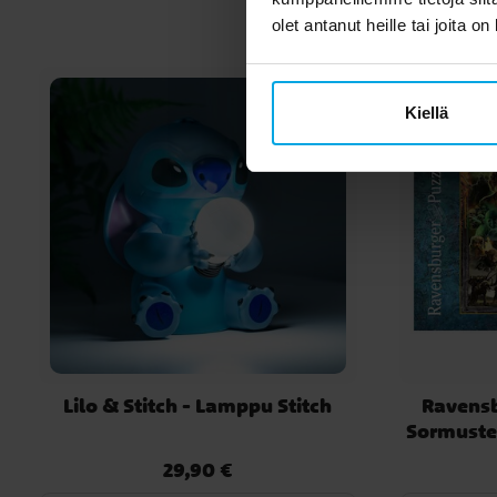
olet antanut heille tai joita o
Kiellä
Lilo & Stitch - Lamppu Stitch
Ravensb
Sormuste
pa
29,90 €
Hinta
:
29,90 €