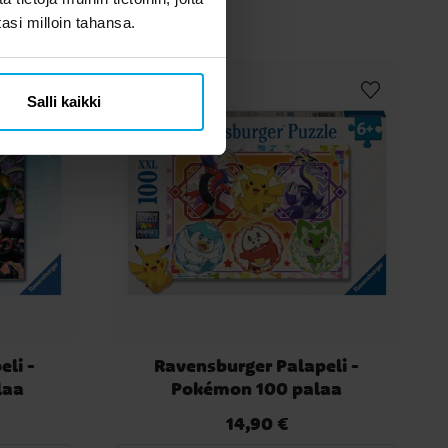
tasi milloin tahansa.
Salli kaikki
li -
Ravensburger Palapeli -
laa
Pokémon 100 palaa
14,90 €
Hinta
:
14,90 €