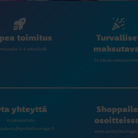
Turvallise
pea toimitus
maksutav
mitusaika 3-6 arkipäivää
30 päivän palautusoik
ta yhteyttä
Shoppaile
osoitteiss
Asiakaspalvelu
spalvelu@synttarikuningas.fi
www.synttarikuningas.