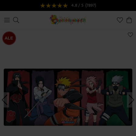
4.8 / 5
(7897)