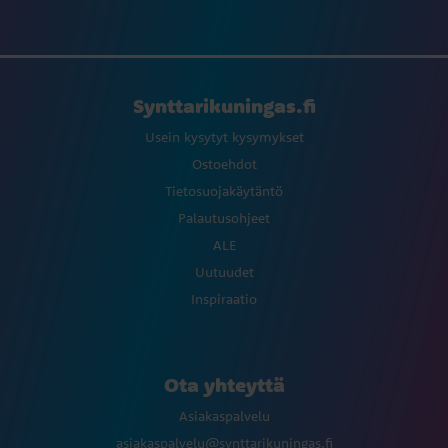
Synttarikuningas.fi
Usein kysytyt kysymykset
Ostoehdot
Tietosuojakäytäntö
Palautusohjeet
ALE
Uutuudet
Inspiraatio
Ota yhteyttä
Asiakaspalvelu
asiakaspalvelu@synttarikuningas.fi