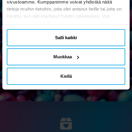
sivustoamme. Kumppanimme voivat yhdistää näitä
tietoja muihin tietoihin, joita olet antanut heille tai joita on
kerätty, kun olet käyttänyt heidän palvelujaan. Voit
Uutiskirje
muuttaa valintasi milloin tahansa.
Tilaa uutiskirjeemme ja osallistu hauskoihin vinkkeihin,
Salli kaikki
kampanjoihin ja tarjouksiin.
Muokkaa
Ok
Kiellä