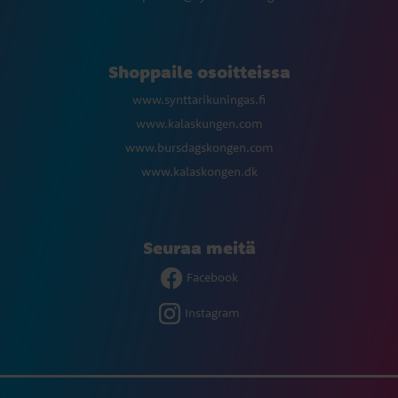
Shoppaile osoitteissa
www.synttarikuningas.fi
www.kalaskungen.com
www.bursdagskongen.com
www.kalaskongen.dk
Seuraa meitä
Facebook
Instagram