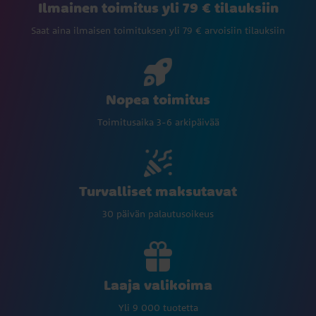
Ilmainen toimitus yli 79 € tilauksiin
Saat aina ilmaisen toimituksen yli 79 € arvoisiin tilauksiin
Nopea toimitus
Toimitusaika 3-6 arkipäivää
Turvalliset maksutavat
30 päivän palautusoikeus
Laaja valikoima
Yli 9 000 tuotetta