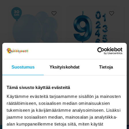
Ilmapallot -
Kakkukynttilä sininen
Suostumus
Yksityiskohdat
Tietoja
Vaaleansiniset 10 kpl
metallic numero 0-9
k
2,90 €
2,69 €
Hinta
:
2,90 €
Hinta
:
2,69 €
Tämä sivusto käyttää evästeitä
OSTA
SIIRRY TUOTESIVULLE
Käytämme evästeitä tarjoamamme sisällön ja mainosten
räätälöimiseen, sosiaalisen median ominaisuuksien
tukemiseen ja kävijämäärämme analysoimiseen. Lisäksi
jaamme sosiaalisen median, mainosalan ja analytiikka-
alan kumppaneillemme tietoja siitä, miten käytät