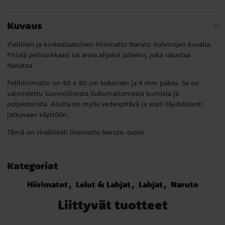
Kuvaus
Ylellinen ja korkealaatuinen hiirimatto Naruto-hahmojen kuvalla.
Piristä pelinurkkaasi tai anna ahjaksi jollekin, joka rakastaa
Narutoa.
Pelihiirimatto on 40 x 90 cm kokoinen ja 4 mm paksu. Se on
valmistettu luonnollisesta liukumattomasta kumista ja
polyesterista. Alusta on myös vedenpitävä ja sopii täydellisesti
jatkuvaan käyttöön.
Tämä on virallisesti lisensoitu Naruto-tuote.
Kategoriat
Hiirimatot
Lelut & Lahjat
Lahjat
Naruto
Liittyvät tuotteet