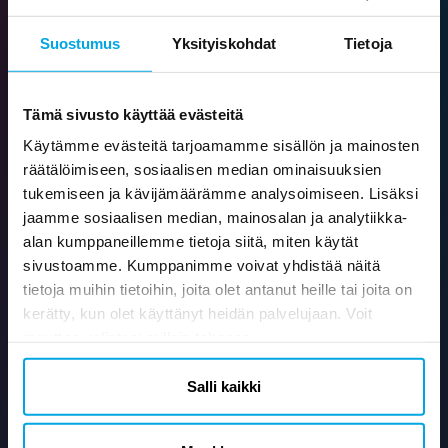
Ilmainen toimitus yli 79 € tilauksiin
Suostumus
Yksityiskohdat
Tietoja
Saat aina ilmaisen toimituksen yli 79 € arvoisiin tilauksiin
Tämä sivusto käyttää evästeitä
Käytämme evästeitä tarjoamamme sisällön ja mainosten
räätälöimiseen, sosiaalisen median ominaisuuksien
Nopea toimitus
tukemiseen ja kävijämäärämme analysoimiseen. Lisäksi
Toimitusaika 3-6 arkipäivää
jaamme sosiaalisen median, mainosalan ja analytiikka-
alan kumppaneillemme tietoja siitä, miten käytät
sivustoamme. Kumppanimme voivat yhdistää näitä
tietoja muihin tietoihin, joita olet antanut heille tai joita on
Turvalliset maksutavat
kerätty, kun olet käyttänyt heidän palvelujaan. Voit
30 päivän palautusoikeus
muuttaa valintasi milloin tahansa.
Salli kaikki
Laaja valikoima