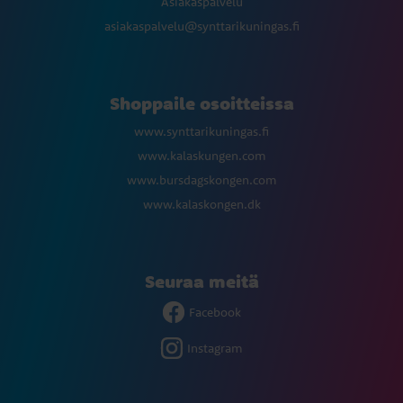
Asiakaspalvelu
asiakaspalvelu@synttarikuningas.fi
Shoppaile osoitteissa
www.synttarikuningas.fi
www.kalaskungen.com
www.bursdagskongen.com
www.kalaskongen.dk
Seuraa meitä
Facebook
Instagram