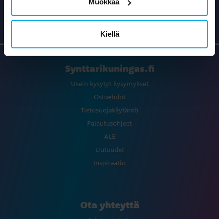
Muokkaa
Yli 9 000 tuotetta
Kiellä
Synttarikuningas.fi
Usein kysytyt kysymykset
Ostoehdot
Tietosuojakäytäntö
Palautusohjeet
ALE
Uutuudet
Inspiraatio
Ota yhteyttä