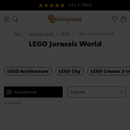
4.8 / 5
(7893)
Koti
Lelut & Lahjat
LEGO
LEGO Jurassic World
LEGO Jurassic World
LEGO Architecture
LEGO City
LEGO Creator 3-in
Suodattimet
Lajittele
0 tuotteet