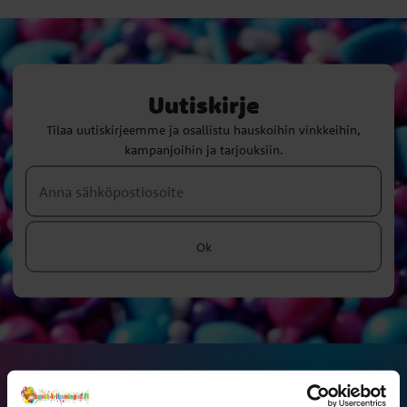
Uutiskirje
Tilaa uutiskirjeemme ja osallistu hauskoihin vinkkeihin,
kampanjoihin ja tarjouksiin.
Ok