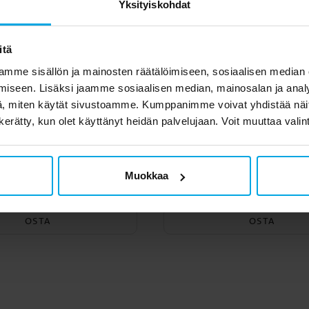
Yksityiskohdat
itä
mme sisällön ja mainosten räätälöimiseen, sosiaalisen median
iseen. Lisäksi jaamme sosiaalisen median, mainosalan ja analy
, miten käytät sivustoamme. Kumppanimme voivat yhdistää näitä t
n kerätty, kun olet käyttänyt heidän palvelujaan. Voit muuttaa valin
pentiinit - Musta
Serpentiinit - Vihr
Muokkaa
1,90 €
1,90 €
Hinta
:
1,90 €
Hinta
:
1,90 €
OSTA
OSTA