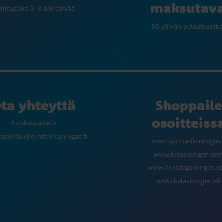
maksutav
mitusaika 3-6 arkipäivää
30 päivän palautusoik
ta yhteyttä
Shoppaile
osoitteiss
Asiakaspalvelu
spalvelu@synttarikuningas.fi
www.synttarikuningas.
www.kalaskungen.co
www.bursdagskongen.
www.kalaskongen.dk