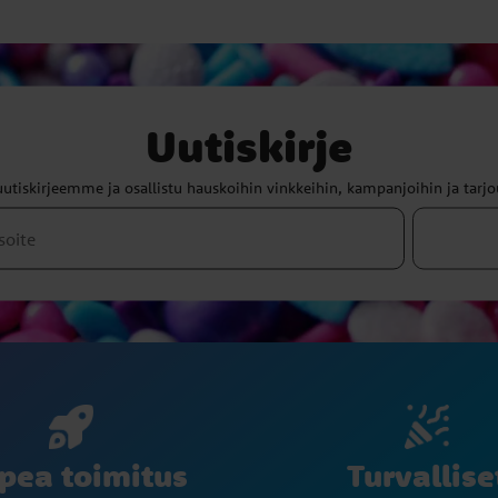
Uutiskirje
uutiskirjeemme ja osallistu hauskoihin vinkkeihin, kampanjoihin ja tarjo
Turvallise
pea toimitus