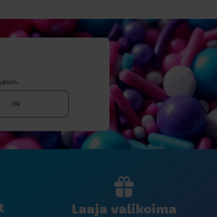
uksiin.
Ok
t
Laaja valikoima