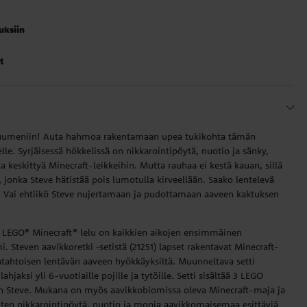
auksiin
t
n uumeniin! Auta hahmoa rakentamaan upea tukikohta tämän
e. Syrjäisessä hökkelissä on nikkarointipöytä, nuotio ja sänky,
 keskittyä Minecraft-leikkeihin. Mutta rauhaa ei kestä kauan, sillä
, jonka Steve hätistää pois lumotulla kirveellään. Saako lentelevä
i? Vai ehtiikö Steve nujertamaan ja pudottamaan aaveen kaktuksen
iva LEGO® Minecraft® lelu on kaikkien aikojen ensimmäinen
 Steven aavikkoretki ‑setistä (21251) lapset rakentavat Minecraft-
ntahtoisen lentävän aaveen hyökkäyksiltä. Muunneltava setti
lahjaksi yli 6-vuotiaille pojille ja tytöille. Setti sisältää 3 LEGO
on Steve. Mukana on myös aavikkobiomissa oleva Minecraft-maja ja
kuten nikkarointipöytä, nuotio ja monia aavikkomaisemaa esittäviä