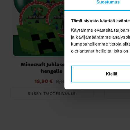
Suostumus
Tämä sivusto käyttää eväste
Käytämme evästeitä tarjoama
ja kävijämäärämme analysoim
kumppaneillemme tietoja siitä
olet antanut heille tai joita o
Minecraft Juhlasetti 8-24
Ser
hengelle
Kiellä
18,90 €
Nykyinen hinta
:
18,90 €
Edellinen hinta
:
19,90 €
19,90 €
SIIRRY TUOTESIVULLE