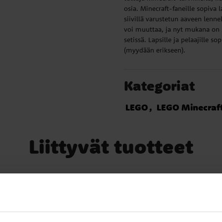
osia. Minecraft-faneille sopiva la
siivillä varustetun aaveen len
voi muuttaa, ja nyt mukana on 
setissä. Lapsille ja pelaajille 
(myydään erikseen).
Kategoriat
LEGO
LEGO Minecraf
Liittyvät tuotteet