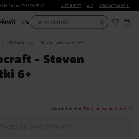
IVÄN PALAUTUSOIKEUS
UUTUUDET
ALE
ASIAKASPALVELU
PÄIVÄT
NAAMIAISET
LEGO Minecraft - Steven aavikkoretki 6+
craft - Steven
tki 6+
Varastotuote
:
Tuote on vanhentunut
TUOTE ON VANHENTUNUT