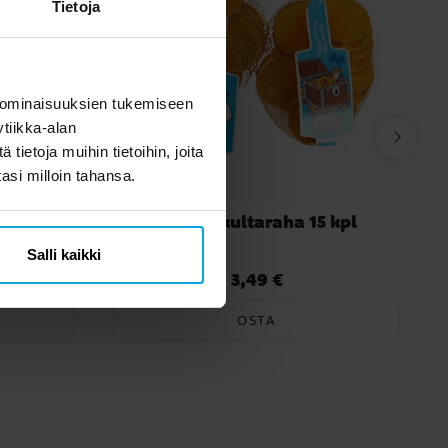
Tietoja
 ominaisuuksien tukemiseen
tiikka-alan
ietoja muihin tietoihin, joita
tasi milloin tahansa.
eät
Suklaa kultaraha 15 kpl
Salli kaikki
3,49 €
Hinta
:
3,49 €
OSTA