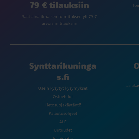
79 € tilauksiin
Toi
Saat aina ilmaisen toimituksen yli 79 €
arvoisiin tilauksiin
Synttarikuninga
O
s.fi
asiaka
Usein kysytyt kysymykset
Ostoehdot
Tietosuojakäytäntö
Palautusohjeet
ALE
Uutuudet
Inspiraatio