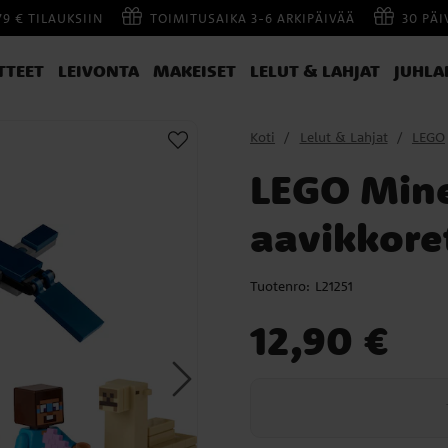
79 € TILAUKSIIN
TOIMITUSAIKA 3-6 ARKIPÄIVÄÄ
30 PÄ
TTEET
LEIVONTA
MAKEISET
LELUT & LAHJAT
JUHLA
Koti
Lelut & Lahjat
LEGO
LEGO Mine
aavikkore
Tuotenro:
L21251
Hinta
:
12,90 €
12,90 €