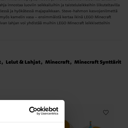
hja innostaa luoviin seikkailuihin ja taisteluleikkeihin liikuteltavilla
nellessä ja hyökätessä majapaikkaan. Steve-hahmon kasvojenilmettä
myös kamelin vasa – ensimmäistä kertaa ikinä LEGO Minecraft
sopivan lahjan voi yhdistää muihin LEGO Minecraft leikkisetteihin
t
Lelut & Lahjat
Minecraft
Minecraft Synttärit