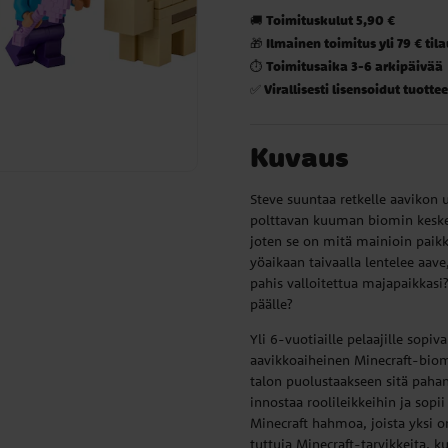
Toimituskulut 5,90 €
🚚
Ilmainen toimitus yli 79 € til
🎁
Toimitusaika 3-6 arkipäivää
⏱️
Virallisesti lisensoidut tuottee
✅
Kuvaus
Steve suuntaa retkelle aaviko
polttavan kuuman biomin keskell
joten se on mitä mainioin paikka
yöaikaan taivaalla lentelee aave
pahis valloitettua majapaikkas
päälle?
Yli 6-vuotiaille pelaajille sop
aavikkoaiheinen Minecraft-biomi.
talon puolustaakseen sitä paha
innostaa roolileikkeihin ja sopii 
Minecraft hahmoa, joista yksi 
tuttuja Minecraft-tarvikkeita, 