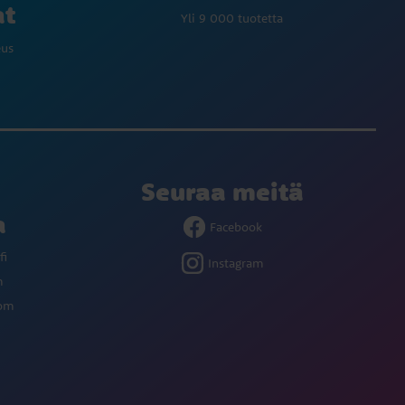
at
Yli 9 000 tuotetta
eus
Seuraa meitä
a
Facebook
fi
Instagram
m
com