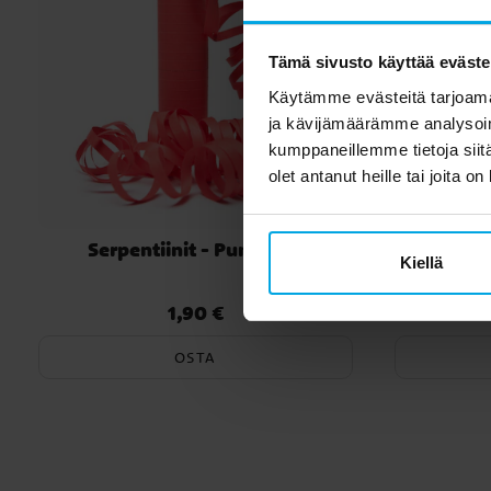
Tämä sivusto käyttää eväste
Käytämme evästeitä tarjoama
ja kävijämäärämme analysoim
kumppaneillemme tietoja siitä
olet antanut heille tai joita o
Serpentiinit - Punainen
Sukla
Kiellä
1,90 €
Hinta
:
1,90 €
OSTA