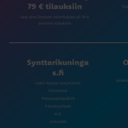
79 € tilauksiin
Toi
Saat aina ilmaisen toimituksen yli 79 €
arvoisiin tilauksiin
Synttarikuninga
O
s.fi
asiaka
Usein kysytyt kysymykset
Ostoehdot
Tietosuojakäytäntö
Palautusohjeet
ALE
Uutuudet