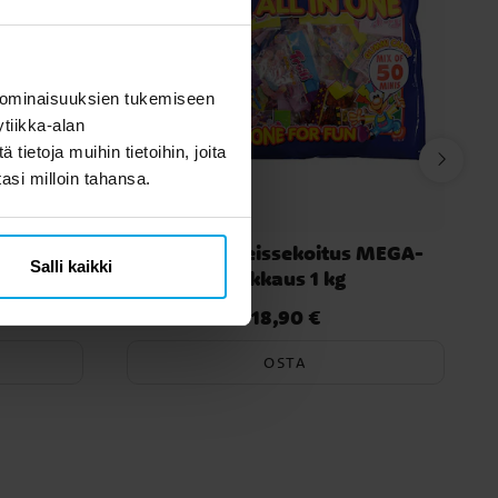
 ominaisuuksien tukemiseen
tiikka-alan
ietoja muihin tietoihin, joita
tasi milloin tahansa.
sta
Trolli Makeissekoitus MEGA-
Salli kaikki
pakkaus 1 kg
18,90 €
Hinta
:
18,90 €
OSTA