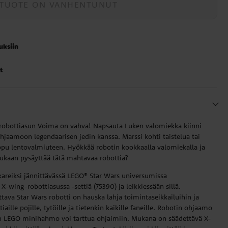
TUOTE ON VANHENTUNUT
auksiin
t
robottiasun Voima on vahva! Napsauta Luken valomiekka kiinni
hjaamoon legendaarisen jedin kanssa. Marssi kohti taistelua tai
ppu lentovalmiuteen. Hyökkää robotin kookkaalla valomiekalla ja
kukaan pysäyttää tätä mahtavaa robottia?
kareiksi jännittävässä LEGO® Star Wars universumissa
-wing-robottiasussa ‑settiä (75390) ja leikkiessään sillä.
ttava Star Wars robotti on hauska lahja toimintaseikkailuihin ja
iaille pojille, tytöille ja tietenkin kaikille faneille. Robotin ohjaamo
n LEGO minihahmo voi tarttua ohjaimiin. Mukana on säädettävä X-