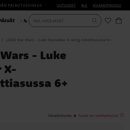
IVÄN PALAUTUSOIKEUS
UUTUUDET
ALE
ASIAKASPALVELU
PÄIVÄT
NAAMIAISET
HALLOWEEN
LEGO Star Wars - Luke Skywalker X-wing‑robottiasussa 6+
 Wars - Luke
 X-
ttiasussa 6+
Varastotuote
:
Tuote on vanhentunut