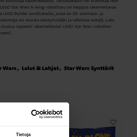
oi kiinnittää valomiekkansa. Tartuntakäsiin voi kiinnittää ison
 LEGO Star Wars X-wing-robottiasu on helppoa rakennettavaa
a LEGO Builder sovelluksella, jossa on 3D-zoomaus‑ ja
rakentaja voi seurata edistymistään ja tallentaa settejä. Luke
 kuuluu nopeasti rakennettavien LEGO Star Wars robottien
kseen).
r Wars
Lelut & Lahjat
Star Wars Synttärit
Tietoja