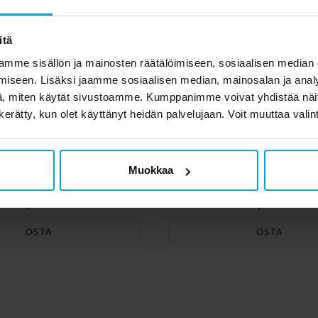
itä
mme sisällön ja mainosten räätälöimiseen, sosiaalisen median
iseen. Lisäksi jaamme sosiaalisen median, mainosalan ja analy
, miten käytät sivustoamme. Kumppanimme voivat yhdistää näitä t
n kerätty, kun olet käyttänyt heidän palvelujaan. Voit muuttaa valin
a kultaraha 15 kpl
Serpentiinit - Mu
Muokkaa
3,49 €
1,90 €
Hinta
:
3,49 €
Hinta
:
1,90 €
OSTA
OSTA