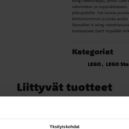
wing-rakettireppu, johon Luke v
valomiekan ja nuppisädeaseen.
pikkujedeille. Tue luovaa puuha
kiertotoiminnot ja jonka avulla 
Skywalker X-wing-robottiasussa
tuotesarjaan (setit myydään eri
Kategoriat
LEGO
LEGO Sta
Liittyvät tuotteet
Yksityiskohdat