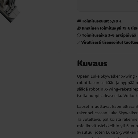
Toimituskulut 5,90 €
🚚
Ilmainen toimitus yli 79 € til
🎁
Toimitusaika 3-6 arkipäivää
⏱️
Virallisesti lisensoidut tuottee
✅
Kuvaus
Upean Luke Skywalker X-wing ‑
robottiasun selkään ja hyppää o
säädä robotin X-wing-rakettire
isolla nuppisädeaseella. Voiko 
Lapset muuttuvat kapinallissan
rakennellessaan Luke Skywalker X
Taivuteltava, palikoista rakenne
mielikuvitusleikkeihin yli 6-vuot
avautuu, joten Luke Skywalkeri