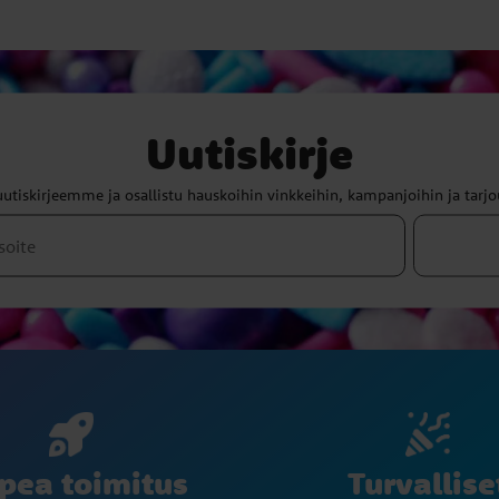
Uutiskirje
uutiskirjeemme ja osallistu hauskoihin vinkkeihin, kampanjoihin ja tarjo
Turvallise
pea toimitus