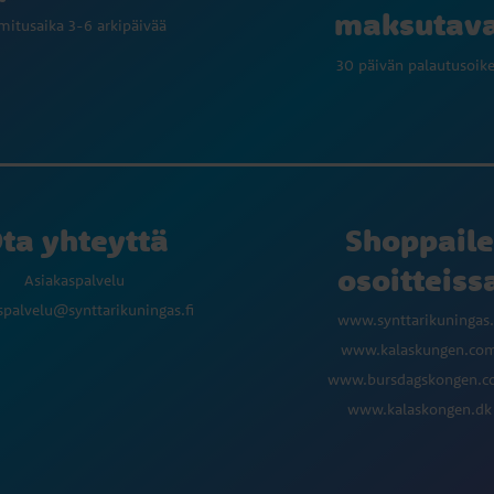
maksutav
mitusaika 3-6 arkipäivää
30 päivän palautusoik
ta yhteyttä
Shoppaile
osoitteiss
Asiakaspalvelu
spalvelu@synttarikuningas.fi
www.synttarikuningas.
www.kalaskungen.co
www.bursdagskongen.
www.kalaskongen.dk