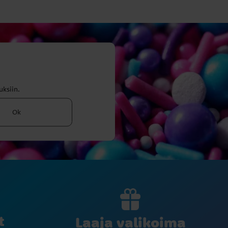
uksiin.
Ok
t
Laaja valikoima