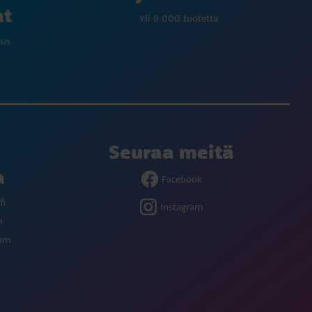
at
Yli 9 000 tuotetta
eus
Seuraa meitä
a
Facebook
fi
Instagram
m
com