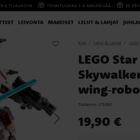
79 € TILAUKSIIN
TOIMITUSAIKA 3-6 ARKIPÄIVÄÄ
30 PÄ
TTEET
LEIVONTA
MAKEISET
LELUT & LAHJAT
JUHLA
Koti
Lelut & Lahjat
LEGO
LEGO Star
Skywalker
wing‑robo
Tuotenro:
L75390
Hinta
:
19,90 €
19,90 €