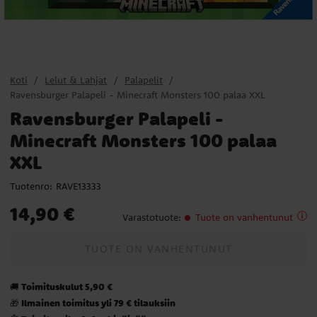
Koti
Lelut & Lahjat
Palapelit
Ravensburger Palapeli - Minecraft Monsters 100 palaa XXL
Ravensburger Palapeli -
Minecraft Monsters 100 palaa
XXL
Tuotenro:
RAVE13333
Hinta
:
14,90 €
14,90 €
Varastotuote
:
Tuote on vanhentunut
TUOTE ON VANHENTUNUT
Toimituskulut 5,90 €
🚚
Ilmainen toimitus yli 79 € tilauksiin
🎁