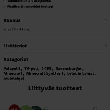
Toimitusaika 3-6 arkipäivää
⏱️
Virallisesti lisensoidut tuotteet
✅
Kuvaus
Koko 36 x 49 cm.
Lisätiedot
Kategoriat
Palapelit
TV-peli
1-199
Ravensburger
Minecraft
Minecraft Synttärit
Lelut & Lahjat
Joululahjat
Liittyvät tuotteet