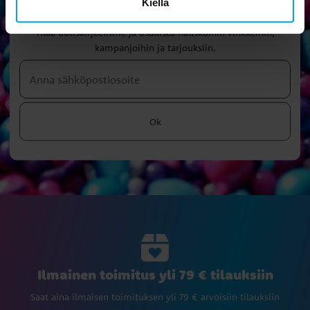
Kiellä
Uutiskirje
Tilaa uutiskirjeemme ja osallistu hauskoihin vinkkeihin,
kampanjoihin ja tarjouksiin.
Ok
Ilmainen toimitus yli 79 € tilauksiin
Saat aina ilmaisen toimituksen yli 79 € arvoisiin tilauksiin