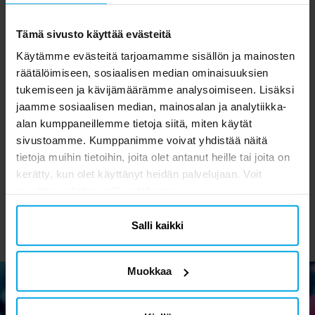
Tämä sivusto käyttää evästeitä
Käytämme evästeitä tarjoamamme sisällön ja mainosten
räätälöimiseen, sosiaalisen median ominaisuuksien
tukemiseen ja kävijämäärämme analysoimiseen. Lisäksi
jaamme sosiaalisen median, mainosalan ja analytiikka-
Frozen - Lasten
Hevoset Pahvimukit 8
D
alan kumppaneillemme tietoja siitä, miten käytät
tatuoinnit 12 kpl
kpl
sivustoamme. Kumppanimme voivat yhdistää näitä
2,49 €
2,69 €
Hinta
:
2,49 €
Hinta
:
2,69 €
tietoja muihin tietoihin, joita olet antanut heille tai joita on
kerätty, kun olet käyttänyt heidän palvelujaan. Voit
OSTA
OSTA
muuttaa valintasi milloin tahansa.
Salli kaikki
Muokkaa