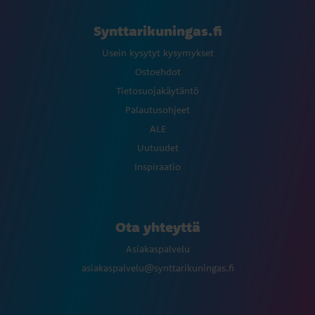
Synttarikuningas.fi
Usein kysytyt kysymykset
Ostoehdot
Tietosuojakäytäntö
Palautusohjeet
ALE
Uutuudet
Inspiraatio
Ota yhteyttä
Asiakaspalvelu
asiakaspalvelu@synttarikuningas.fi