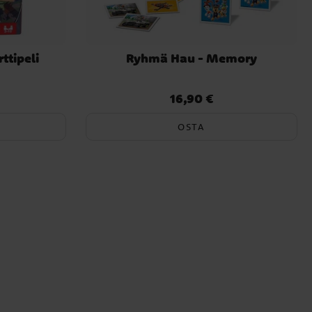
ttipeli
Ryhmä Hau - Memory
16,90 €
Hinta
:
16,90 €
OSTA