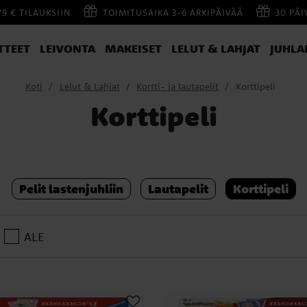
79 € TILAUKSIIN
TOIMITUSAIKA 3-6 ARKIPÄIVÄÄ
30 PÄ
TTEET
LEIVONTA
MAKEISET
LELUT & LAHJAT
JUHLA
Koti
Lelut & Lahjat
Kortti- ja lautapelit
Korttipeli
Korttipeli
Pelit lastenjuhliin
Lautapelit
Korttipeli
ALE