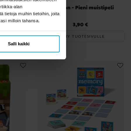
 Memory
Pokémon - Pieni muistipeli
tiikka-alan
ietoja muihin tietoihin, joita
tasi milloin tahansa.
3,90 €
Hinta
:
3,90 €
SIIRRY TUOTESIVULLE
Salli kaikki