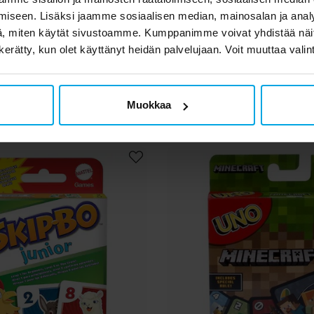
 ja Helium Memory
Gabby's Dollhouse
iseen. Lisäksi jaamme sosiaalisen median, mainosalan ja analy
, miten käytät sivustoamme. Kumppanimme voivat yhdistää näitä t
n kerätty, kun olet käyttänyt heidän palvelujaan. Voit muuttaa valin
17,90 €
16,90 €
Hinta
:
17,90 €
Hinta
:
16,90 €
OSTA
OSTA
Muokkaa