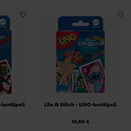
orttipeli
Lilo & Stitch - UNO-korttipeli
19,90 €
Hinta
:
19,90 €