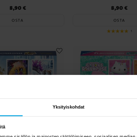
8,90 €
8,90 €
Hinta
:
8,90 €
Hinta
:
8,90 €
OSTA
OSTA
1
Yksityiskohdat
itä
mme sisällön ja mainosten räätälöimiseen, sosiaalisen median