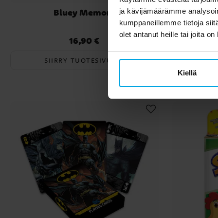
Bluey Memory
Musse
ja kävijämäärämme analysoim
kumppaneillemme tietoja siitä
olet antanut heille tai joita o
16,90 €
Hinta
:
16,90 €
SIIRRY TUOTESIVULLE
Kiellä