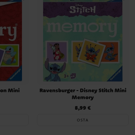
on Mini
Ravensburger - Disney Stitch Mini
Memory
8,99 €
Hinta
:
8,99 €
OSTA