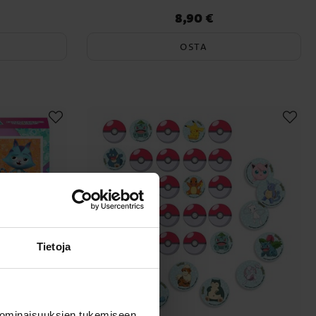
8,90 €
Hinta
:
8,90 €
OSTA
Tietoja
 ominaisuuksien tukemiseen