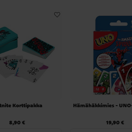
tnite Korttipakka
Hämähäkkimies - UNO-k
8,90 €
19,90 €
Hinta
:
8,90 €
Hinta
:
19,90 €