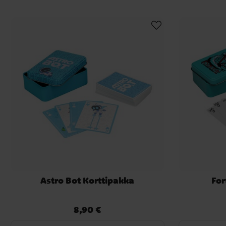
Astro Bot Korttipakka
For
8,90 €
Hinta
:
8,90 €