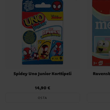
Spidey Uno Junior Korttipeli
Ravensb
14,90 €
Hinta
:
14,90 €
OSTA