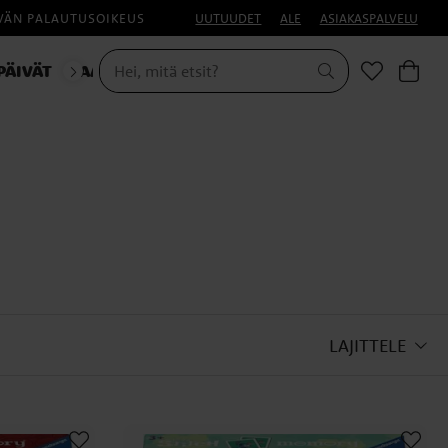
IVÄN PALAUTUSOIKEUS
UUTUUDET
ALE
ASIAKASPALVELU
PÄIVÄT
NAAMIAISET
LAJITTELE