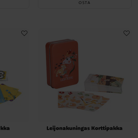
OSTA
akka
Leijonakuningas Korttipakka