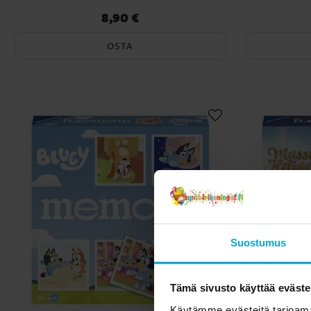
8,90 €
Hinta
:
8,90 €
OSTA
Suostumus
Tämä sivusto käyttää eväste
Käytämme evästeitä tarjoama