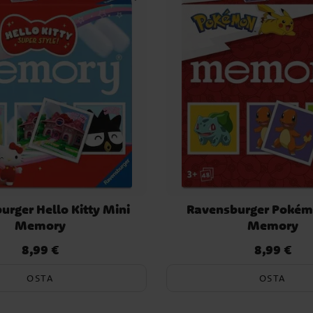
urger Hello Kitty Mini
Ravensburger Pokém
Memory
Memory
8,99 €
8,99 €
Hinta
:
8,99 €
Hinta
:
8,99 €
OSTA
OSTA