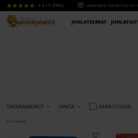
4.8 / 5
(7895)
ILMAINEN TOIMITUS YLI 
JUHLATEEMAT
JUHLATUO
TAVARAMERKIT
HINTA
VARASTOSSA
23 tuotteet