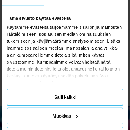
Tämä sivusto käyttää evästeitä
Käytämme evästeitä tarjoamamme sisällön ja mainosten
räätälöimiseen, sosiaalisen median ominaisuuksien
tukemiseen ja kävijämäärämme analysoimiseen. Lisäksi
Partypeli Merenneito 2-
Merenneito snap-on-
jaamme sosiaalisen median, mainosalan ja analytiikka-
14 pelaajaa
rannekoru
alan kumppaneillemme tietoja siitä, miten käytät
2,49 €
0,50 €
Hinta
:
2,49 €
Hinta
:
0,50 €
sivustoamme. Kumppanimme voivat yhdistää näitä
tietoja muihin tietoihin, joita olet antanut heille tai joita on
OSTA
OSTA
kerätty, kun olet käyttänyt heidän palvelujaan. Voit
muuttaa valintasi milloin tahansa.
Salli kaikki
Muokkaa