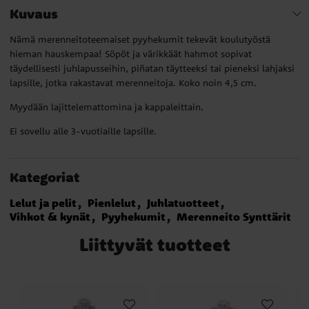
Kuvaus
Nämä merenneitoteemaiset pyyhekumit tekevät koulutyöstä
hieman hauskempaa! Söpöt ja värikkäät hahmot sopivat
täydellisesti juhlapusseihin, piñatan täytteeksi tai pieneksi lahjaksi
lapsille, jotka rakastavat merenneitoja. Koko noin 4,5 cm.
Myydään lajittelemattomina ja kappaleittain.
Ei sovellu alle 3-vuotiaille lapsille.
Kategoriat
Lelut ja pelit
Pienlelut
Juhlatuotteet
Vihkot & kynät
Pyyhekumit
Merenneito Synttärit
Liittyvät tuotteet