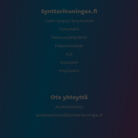
Synttarikuningas.fi
Usein kysytyt kysymykset
Ostoehdot
Tietosuojakäytäntö
Palautusohjeet
ALE
Uutuudet
Inspiraatio
Ota yhteyttä
Asiakaspalvelu
asiakaspalvelu@synttarikuningas.fi