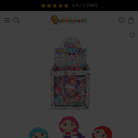
4.8 / 5
(7897)