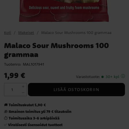
Koti
Makeiset
Malaco Sour Mushrooms 100 grammaa
Malaco Sour Mushrooms 100
grammaa
Tuotenro:
MAL1017941
Hinta
:
1,99 €
1,99 €
Varastotuote
:
30+ kpl
LISÄÄ OSTOSKORIIN
Toimituskulut 5,90 €
🚚
Ilmainen toimitus yli 79 € tilauksiin
🎁
Toimitusaika 3-6 arkipäivää
⏱️
Virallisesti lisensoidut tuotteet
✅