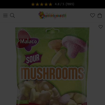
4.8 / 5
(7895)