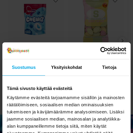
Malaco Chewit Blue
S-merkit, Kirpeä vaahto
Raspberry 115 grammaa
70 grammaa
Suostumus
Yksityiskohdat
Tietoja
2,68 €
1,99 €
Hinta
:
2,68 €
Hinta
:
1,99 €
OSTA
OSTA
Tämä sivusto käyttää evästeitä
Käytämme evästeitä tarjoamamme sisällön ja mainosten
räätälöimiseen, sosiaalisen median ominaisuuksien
tukemiseen ja kävijämäärämme analysoimiseen. Lisäksi
jaamme sosiaalisen median, mainosalan ja analytiikka-
alan kumppaneillemme tietoja siitä, miten käytät