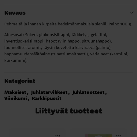
Kuvaus
Pehmeitä ja ihanan kirpeitä hedelmänmakuisia sieniä. Paino 100 g.
Ainesosat: Sokeri, glukoosisiirappi, tärkkelys, gelatiini,
inverttisokerisiirappi, hapot (viinihappo, sitruunahappo),
luonnolliset aromit, täysin kovetettu kasvirasva (palmu),
happamuudensäätöaine (trinatriumsitraatti), väriaineet (karmiini,
kurkumiini).
Kategoriat
Makeiset
Juhlatarvikkeet
Juhlatuotteet
Viinikumi
Karkkipussit
Liittyvät tuotteet