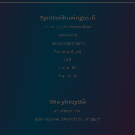
Synttarikuningas.fi
Usein kysytyt kysymykset
Ostoehdot
Tietosuojakäytäntö
Palautusohjeet
ALE
Uutuudet
Inspiraatio
Ota yhteyttä
Asiakaspalvelu
asiakaspalvelu@synttarikuningas.fi