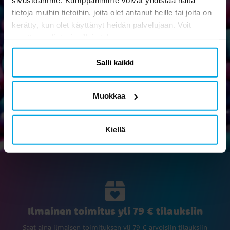
sivustoamme. Kumppanimme voivat yhdistää näitä
tietoja muihin tietoihin, joita olet antanut heille tai joita on
Uutiskirje
kerätty, kun olet käyttänyt heidän palvelujaan. Voit
Tilaa uutiskirjeemme ja osallistu hauskoihin vinkkeihin,
muuttaa valintasi milloin tahansa.
kampanjoihin ja tarjouksiin.
Salli kaikki
Muokkaa
Ok
Kiellä
Ilmainen toimitus yli 79 € tilauksiin
Saat aina ilmaisen toimituksen yli 79 € arvoisiin tilauksiin