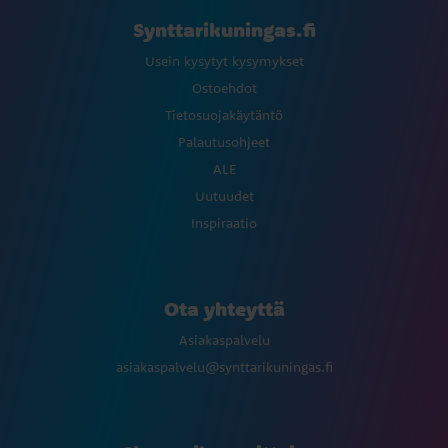
Synttarikuningas.fi
Usein kysytyt kysymykset
Ostoehdot
Tietosuojakäytäntö
Palautusohjeet
ALE
Uutuudet
Inspiraatio
Ota yhteyttä
Asiakaspalvelu
asiakaspalvelu@synttarikuningas.fi