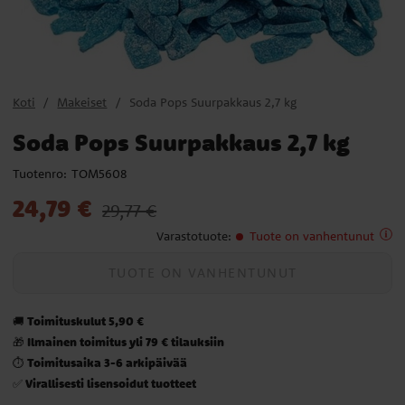
Koti
Makeiset
Soda Pops Suurpakkaus 2,7 kg
Soda Pops Suurpakkaus 2,7 kg
Tuotenro:
TOM5608
Nykyinen hinta
:
24,79 €
Edellinen hinta
:
29,77 €
24,79 €
29,77 €
Varastotuote
:
Tuote on vanhentunut
TUOTE ON VANHENTUNUT
Toimituskulut 5,90 €
🚚
Ilmainen toimitus yli 79 € tilauksiin
🎁
Toimitusaika 3-6 arkipäivää
⏱️
Virallisesti lisensoidut tuotteet
✅