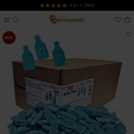
4.8 / 5
(7893)