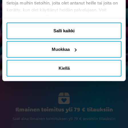
Uutiskirje
tietoja muihin tietoihin, joita olet antanut heille tai joita on
Tilaa uutiskirjeemme ja osallistu hauskoihin vinkkeihin,
kerätty, kun olet käyttänyt heidän palvelujaan. Voit
kampanjoihin ja tarjouksiin.
muuttaa valintasi milloin tahansa.
Salli kaikki
Ok
Muokkaa
Kiellä
Ilmainen toimitus yli 79 € tilauksiin
Saat aina ilmaisen toimituksen yli 79 € arvoisiin tilauksiin