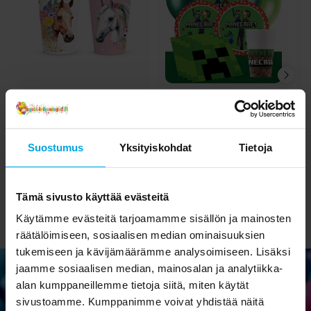
Hevoset Pahvimukit 8
Minecraft Juhlasetti 8-
K
kpl
24 hengelle
2,69 €
18,90 €
Hinta
:
2,69 €
Nykyinen hinta
:
19,90 €
Suostumus
Yksityiskohdat
Tietoja
18,90 €
Edellinen hinta
:
19,90 €
OSTA
SIIRRY TUOTESIVULLE
Tämä sivusto käyttää evästeitä
Käytämme evästeitä tarjoamamme sisällön ja mainosten
räätälöimiseen, sosiaalisen median ominaisuuksien
tukemiseen ja kävijämäärämme analysoimiseen. Lisäksi
jaamme sosiaalisen median, mainosalan ja analytiikka-
alan kumppaneillemme tietoja siitä, miten käytät
sivustoamme. Kumppanimme voivat yhdistää näitä