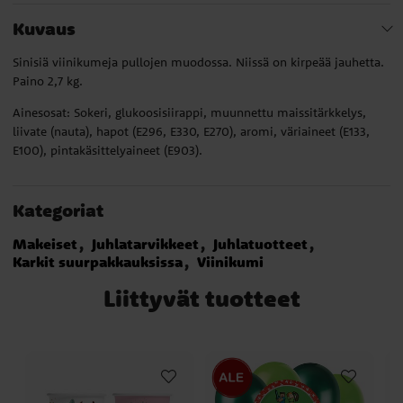
Kuvaus
Sinisiä viinikumeja pullojen muodossa. Niissä on kirpeää jauhetta.
Paino 2,7 kg.
Ainesosat: Sokeri, glukoosisiirappi, muunnettu maissitärkkelys,
liivate (nauta), hapot (E296, E330, E270), aromi, väriaineet (E133,
E100), pintakäsittelyaineet (E903).
Kategoriat
Makeiset
Juhlatarvikkeet
Juhlatuotteet
Karkit suurpakkauksissa
Viinikumi
Liittyvät tuotteet