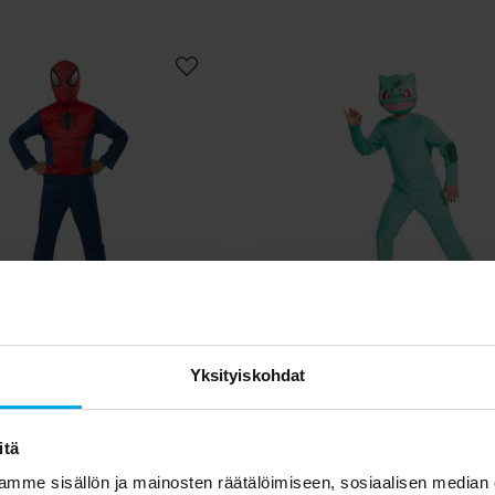
derman One Piece
Pokémon Bulbasa
Yksityiskohdat
su 5-6 vuotta (110-116
Naamiaisasu 4-6 vu
cm)
26,90 €
34,90 €
Hinta
:
26,90 €
Hinta
:
34,90 €
itä
OSTA
OSTA
mme sisällön ja mainosten räätälöimiseen, sosiaalisen median