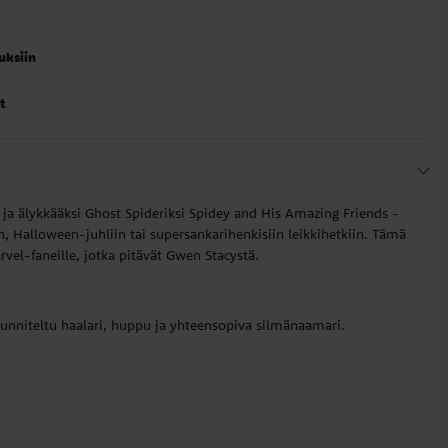
auksiin
t
ja älykkääksi Ghost Spideriksi Spidey and His Amazing Friends -
n, Halloween-juhliin tai supersankarihenkisiin leikkihetkiin. Tämä
vel-faneille, jotka pitävät Gwen Stacystä.
suunniteltu haalari, huppu ja yhteensopiva silmänaamari.