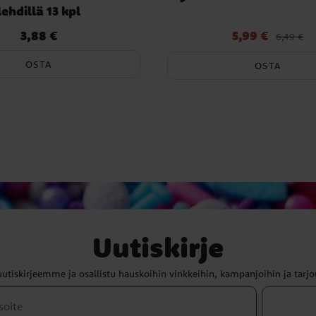
lehdillä 13 kpl
3,88 €
5,99 €
Hinta
:
3,88 €
Nykyinen hinta
:
5,99 €
Edelli
6,49 €
6,49 €
OSTA
OSTA
Uutiskirje
uutiskirjeemme ja osallistu hauskoihin vinkkeihin, kampanjoihin ja tarjo