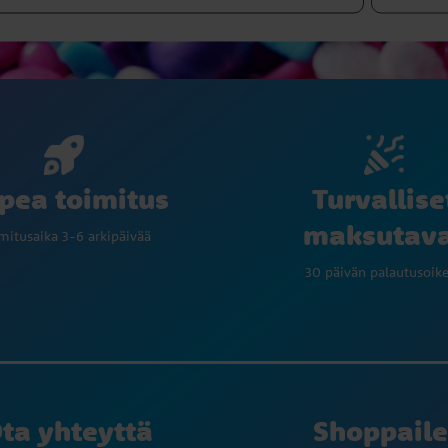
Turvallise
pea toimitus
maksutav
mitusaika 3-6 arkipäivää
30 päivän palautusoik
ta yhteyttä
Shoppaile