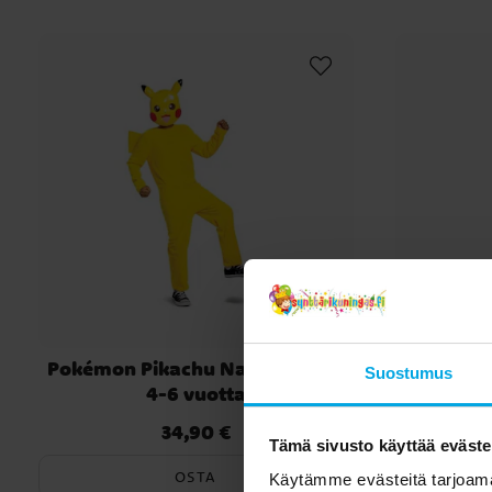
Pokémon Pikachu Naamiaisasu
Spi
Suostumus
4-6 vuotta
Naamiaisa
34,90 €
Hinta
:
34,90 €
Tämä sivusto käyttää eväste
OSTA
Käytämme evästeitä tarjoama