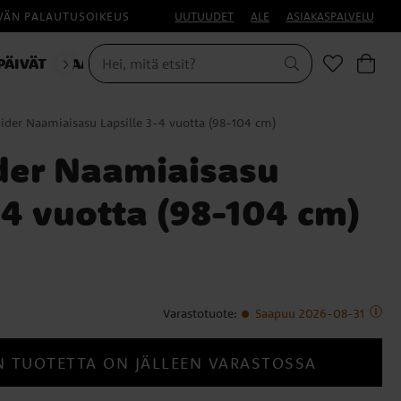
IVÄN PALAUTUSOIKEUS
UUTUUDET
ALE
ASIAKASPALVELU
PÄIVÄT
NAAMIAISET
ider Naamiaisasu Lapsille 3-4 vuotta (98-104 cm)
der Naamiaisasu
-4 vuotta (98-104 cm)
Varastotuote
:
Saapuu 2026-08-31
N TUOTETTA ON JÄLLEEN VARASTOSSA