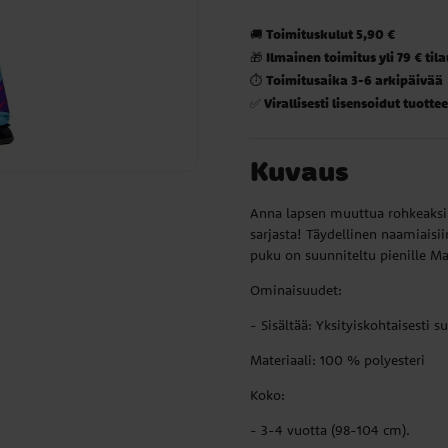
Toimituskulut 5,90 €
🚚
Ilmainen toimitus yli 79 € til
🎁
Toimitusaika 3-6 arkipäivää
⏱️
Virallisesti lisensoidut tuottee
✅
Kuvaus
Anna lapsen muuttua rohkeaksi 
sarjasta! Täydellinen naamiaisii
puku on suunniteltu pienille Mar
Ominaisuudet:
- Sisältää: Yksityiskohtaisesti 
Materiaali: 100 % polyesteri
Koko:
- 3-4 vuotta (98-104 cm).