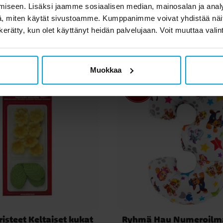
iseen. Lisäksi jaamme sosiaalisen median, mainosalan ja analy
, miten käytät sivustoamme. Kumppanimme voivat yhdistää näitä t
set asiakkaat ostivat 
n kerätty, kun olet käyttänyt heidän palvelujaan. Voit muuttaa valin
Muokkaa
risteet Keltaiset kukat
Ryhmä Hau Numeroilma