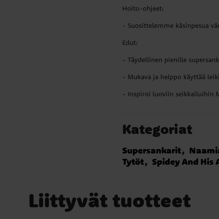
Hoito-ohjeet:
- Suosittelemme käsinpesua väri
Edut:
- Täydellinen pienille supersank
- Mukava ja helppo käyttää leiki
- Inspiroi luoviin seikkailuihin
Kategoriat
Supersankarit
Naamia
Tytöt
Spidey And His 
Liittyvät tuotteet