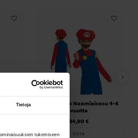
ur
Super Mario Naamiaisasu 4-6
Tietoja
otta
vuotta
34,90 €
Hinta
:
34,90 €
OSTA
 ominaisuuksien tukemiseen