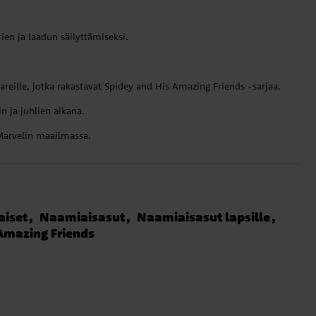
en ja laadun säilyttämiseksi.
areille, jotka rakastavat Spidey and His Amazing Friends -sarjaa.
n ja juhlien aikana.
 Marvelin maailmassa.
iset
Naamiaisasut
Naamiaisasut lapsille
Amazing Friends