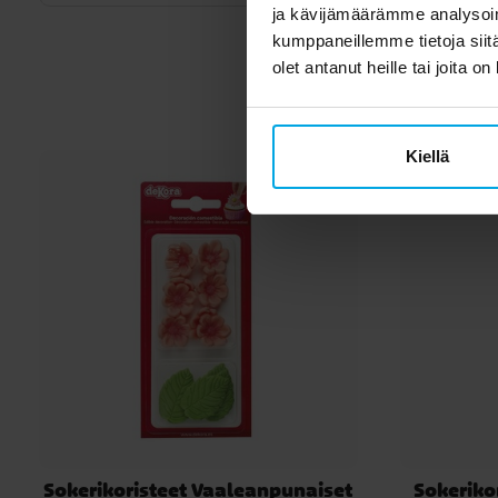
ja kävijämäärämme analysoim
kumppaneillemme tietoja siitä
Toi
olet antanut heille tai joita o
Kiellä
Sokerikoristeet Vaaleanpunaiset
Sokeriko