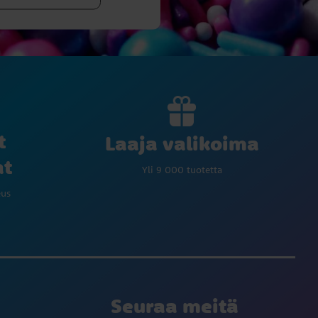
t
Laaja valikoima
at
Yli 9 000 tuotetta
eus
Seuraa meitä