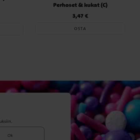
Perhoset & kukat (C)
3,47 €
nen hinta
:
Hinta
:
3,47 €
OSTA
uksiin.
Ok