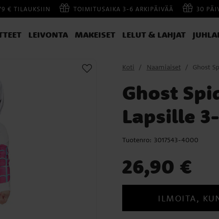
79 € TILAUKSIIN
TOIMITUSAIKA 3-6 ARKIPÄIVÄÄ
30 PÄ
TTEET
LEIVONTA
MAKEISET
LELUT & LAHJAT
JUHLA
Koti
Naamiaiset
Ghost Sp
Ghost Spi
Lapsille 3
Tuotenro:
3017543-4000
Hinta
:
26,90 €
26,90 €
ILMOITA, KU