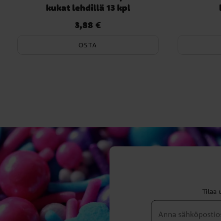
kukat lehdillä 13 kpl
3,88 €
Hinta
:
3,88 €
OSTA
Tilaa 