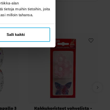
tiikka-alan
ietoja muihin tietoihin, joita
myös
tasi milloin tahansa.
Salli kaikki
pallo 3
Kakkukoristeet vohvelista -