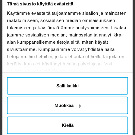
Tämä sivusto käyttää evästeitä
DIY Adventtikalenteri -
DIY Adventtikalenteri -
Juna
Pahviset porot
Käytämme evästeitä tarjoamamme sisällön ja mainosten
räätälöimiseen, sosiaalisen median ominaisuuksien
19,90 €
11,90 €
Hinta
:
19,90 €
Hinta
:
11,90 €
tukemiseen ja kävijämäärämme analysoimiseen. Lisäksi
jaamme sosiaalisen median, mainosalan ja analytiikka-
OSTA
OSTA
alan kumppaneillemme tietoja siitä, miten käytät
sivustoamme. Kumppanimme voivat yhdistää näitä
tietoja muihin tietoihin, joita olet antanut heille tai joita on
kerätty, kun olet käyttänyt heidän palvelujaan. Voit
muuttaa valintasi milloin tahansa.
Salli kaikki
Muokkaa
Kiellä