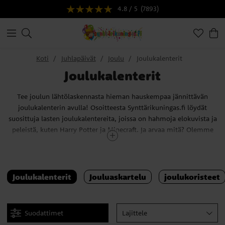
4.8 / 5
(7893)
Koti
Juhlapäivät
Joulu
Joulukalenterit
Joulukalenterit
Tee joulun lähtölaskennasta hieman hauskempaa jännittävän
joulukalenterin avulla! Osoitteesta Synttärikuningas.fi löydät
suosittuja lasten joulukalentereita, joissa on hahmoja elokuvista ja
peleistä, kuten Harry Potter ja Minecraft. Ja arvaa mitä? Olemme
myös hankkineet käytännöllisiä DIY- adventtikalentereita. Se on
täydellinen, jos haluat tehdä oman joulukalenterin lapsille!
Haluatko koota oman joulukalenterin, mutta et tiedä mistä
Joulukalenterit
Jouluaskartelu
joulukoristeet
aloittaa? Älä huoli, me autamme sinua! Inspiraatiosivultamme
löydät yksinkertaisen oppaan, jonka avulla voit luoda hauskan
joulukalenterin (tai vaikka useamman).
Suodattimet
Lajittele