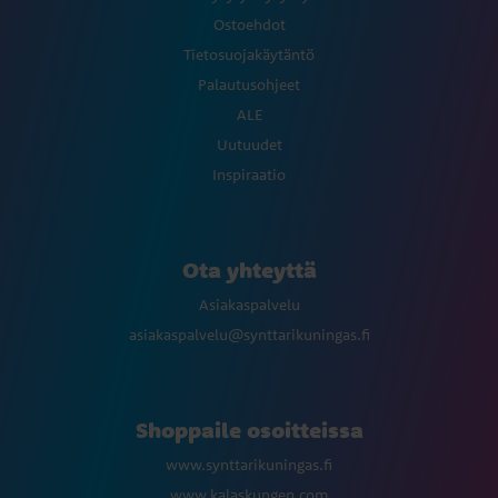
Ostoehdot
Tietosuojakäytäntö
Palautusohjeet
ALE
Uutuudet
Inspiraatio
Ota yhteyttä
Asiakaspalvelu
asiakaspalvelu@synttarikuningas.fi
Shoppaile osoitteissa
www.synttarikuningas.fi
www.kalaskungen.com