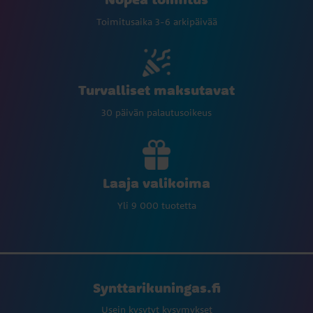
Toimitusaika 3-6 arkipäivää
Turvalliset maksutavat
30 päivän palautusoikeus
Laaja valikoima
Yli 9 000 tuotetta
Synttarikuningas.fi
Usein kysytyt kysymykset