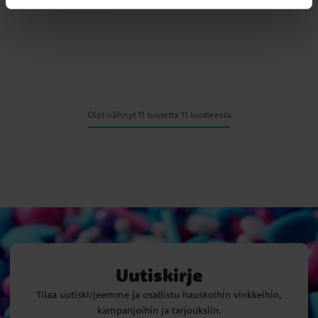
Olet nähnyt 11 tuotetta 11 tuotteesta
Uutiskirje
Tilaa uutiskirjeemme ja osallistu hauskoihin vinkkeihin,
kampanjoihin ja tarjouksiin.