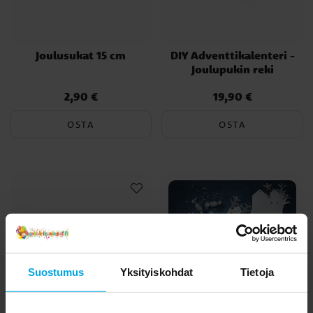
Joulusukat 15 cm
DIY Adventtikalenteri -
Joulupukin reki
2,90 €
19,90 €
Hinta
:
2,90 €
Hinta
:
19,90 €
OSTA
OSTA
Suostumus
Yksityiskohdat
Tietoja