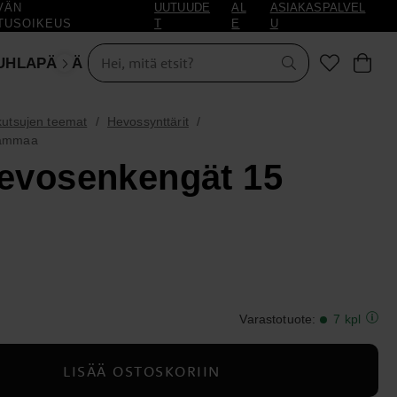
VÄN
UUTUUDE
AL
ASIAKASPALVEL
TUSOIKEUS
T
E
U
UHLAPÄIVÄT
NAAMIAISET
kutsujen teemat
Hevossynttärit
rammaa
Hevosenkengät 15
Varastotuote
:
7 kpl
LISÄÄ OSTOSKORIIN