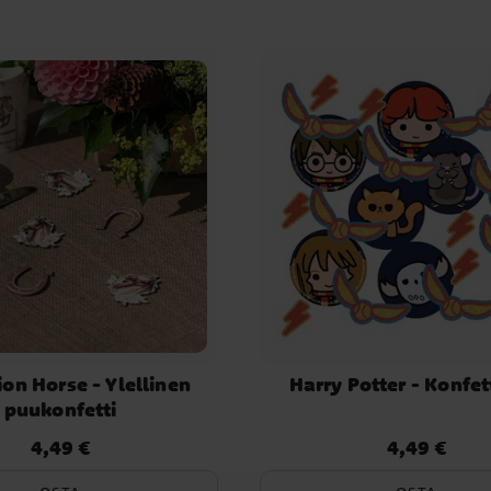
on Horse - Ylellinen
Harry Potter - Konfett
puukonfetti
4,49 €
4,49 €
Hinta
:
4,49 €
Hinta
:
4,49 €