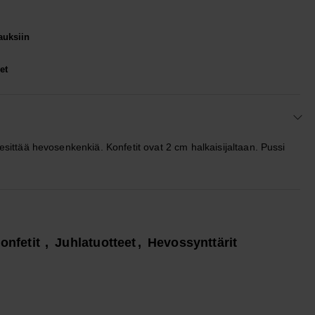
lauksiin
et
a esittää hevosenkenkiä. Konfetit ovat 2 cm halkaisijaltaan. Pussi
onfetit
Juhlatuotteet
Hevossynttärit