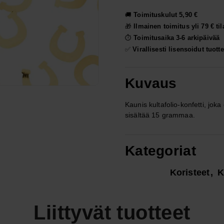
🚚
Toimituskulut 5,90 €
🎁
Ilmainen toimitus yli 79 € ti
⏱️
Toimitusaika 3-6 arkipäivää
✅
Virallisesti lisensoidut tuotte
Kuvaus
Kaunis kultafolio-konfetti, jok
sisältää 15 grammaa.
Kategoriat
Koristeet
K
Liittyvät tuotteet