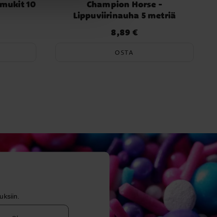
mukit 10
Champion Horse -
Lippuviirinauha 5 metriä
8,89 €
Hinta
:
8,89 €
OSTA
uksiin.