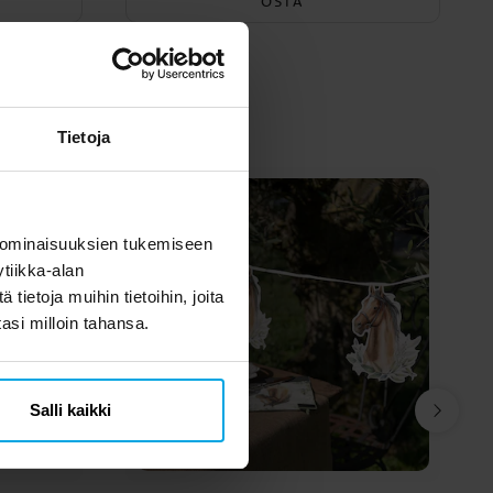
OSTA
myös
Tietoja
 ominaisuuksien tukemiseen
tiikka-alan
ietoja muihin tietoihin, joita
tasi milloin tahansa.
Salli kaikki