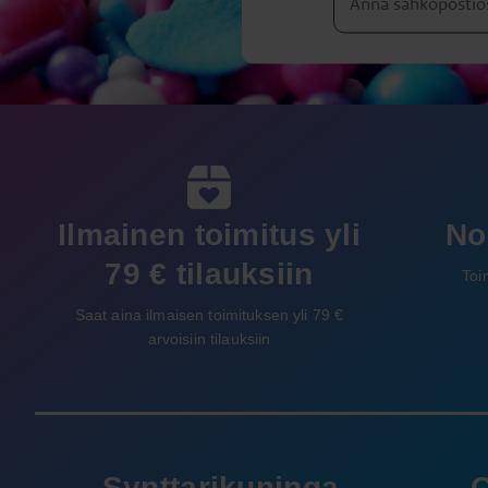
Ilmainen toimitus yli
No
79 € tilauksiin
Toi
Saat aina ilmaisen toimituksen yli 79 €
arvoisiin tilauksiin
Synttarikuninga
O