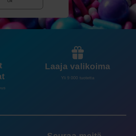
Ok
t
Laaja valikoima
t
Yli 9 000 tuotetta
eus
e
Seuraa meitä