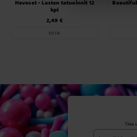
Hevoset - Lasten tatuoinnit 12
Beautiful
kpl
2,49 €
Hinta
:
2,49 €
OSTA
Tilaa 