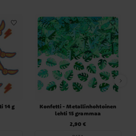
i 14 g
Konfetti - Metallinhohtoinen
lehti 15 grammaa
2,90 €
Hinta
:
2,90 €