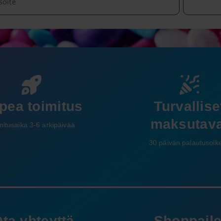
Turvallise
pea toimitus
maksutava
mitusaika 3-6 arkipäivää
30 päivän palautusoik
ta yhteyttä
Shoppail