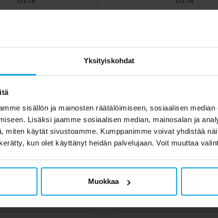
OSTA
OSTA
set asiakkaat ostivat 
Yksityiskohdat
itä
mme sisällön ja mainosten räätälöimiseen, sosiaalisen median
iseen. Lisäksi jaamme sosiaalisen median, mainosalan ja analy
, miten käytät sivustoamme. Kumppanimme voivat yhdistää näitä t
n kerätty, kun olet käyttänyt heidän palvelujaan. Voit muuttaa valin
Muokkaa