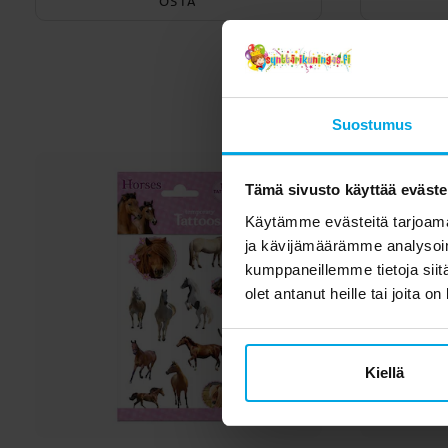
OSTA
Toi
Suostumus
Tämä sivusto käyttää eväste
Käytämme evästeitä tarjoama
ja kävijämäärämme analysoim
kumppaneillemme tietoja siitä
olet antanut heille tai joita o
Kiellä