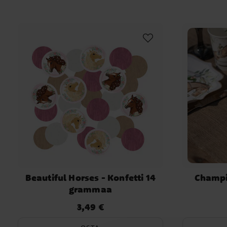
Beautiful Horses - Konfetti 14
Champi
grammaa
3,49 €
Hinta
:
3,49 €