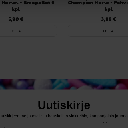
 Horses - Ilmapallot 6
Champion Horse - Pahvi
kpl
kpl
5,90 €
3,89 €
Hinta
:
5,90 €
Hinta
:
3,89 €
OSTA
OSTA
Uutiskirje
uutiskirjeemme ja osallistu hauskoihin vinkkeihin, kampanjoihin ja tarjo